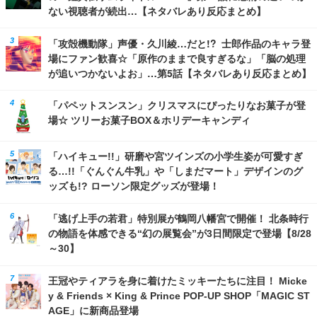
ない視聴者が続出…【ネタバレあり反応まとめ】
「攻殻機動隊」声優・久川綾…だと!? 士郎作品のキャラ登
場にファン歓喜☆「原作のままで良すぎるな」「脳の処理
が追いつかないよお」…第5話【ネタバレあり反応まとめ】
「パペットスンスン」クリスマスにぴったりなお菓子が登
場☆ ツリーお菓子BOX＆ホリデーキャンディ
「ハイキュー!!」研磨や宮ツインズの小学生姿が可愛すぎ
る…!!「ぐんぐん牛乳」や「しまだマート」デザインのグ
ッズも!? ローソン限定グッズが登場！
「逃げ上手の若君」特別展が鶴岡八幡宮で開催！ 北条時行
の物語を体感できる“幻の展覧会”が3日間限定で登場【8/28
～30】
王冠やティアラを身に着けたミッキーたちに注目！ Micke
y & Friends × King & Prince POP-UP SHOP「MAGIC ST
AGE」に新商品登場