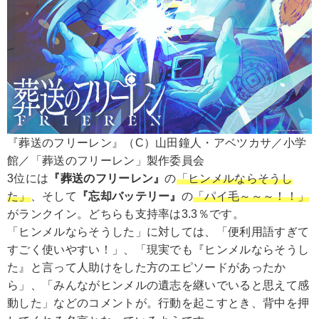
『葬送のフリーレン』（C）山田鐘人・アベツカサ／小学
館／「葬送のフリーレン」製作委員会
3位には
『葬送のフリーレン』
の
「ヒンメルならそうし
た」
、そして
『忘却バッテリー』
の
「パイ毛～～～！！」
がランクイン。どちらも支持率は3.3％です。
「ヒンメルならそうした」に対しては、「便利用語すぎて
すごく使いやすい！」、「現実でも『ヒンメルならそうし
た』と言って人助けをした方のエピソードがあったか
ら」、「みんながヒンメルの遺志を継いでいると思えて感
動した」などのコメントが。行動を起こすとき、背中を押