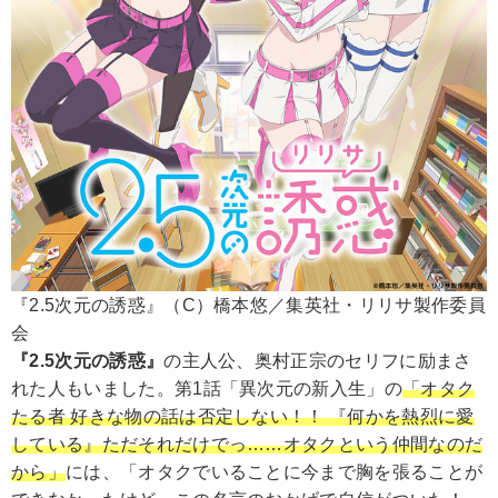
『2.5次元の誘惑』（C）橋本悠／集英社・リリサ製作委員
会
『2.5次元の誘惑』
の主人公、奥村正宗のセリフに励まさ
れた人もいました。第1話「異次元の新入生」の
「オタク
たる者 好きな物の話は否定しない！！ 『何かを熱烈に愛
している』ただそれだけでっ……オタクという仲間なのだ
から」
には、「オタクでいることに今まで胸を張ることが