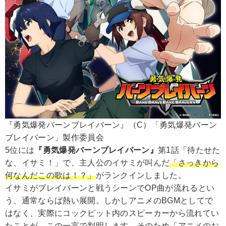
『勇気爆発バーンブレイバーン』（C）「勇気爆発バーン
ブレイバーン」製作委員会
5位には
『勇気爆発バーンブレイバーン』
第1話「待たせた
な、イサミ！」で、主人公のイサミが叫んだ
「さっきから
何なんだこの歌は！？」
がランクインしました。
イサミがブレイバーンと戦うシーンでOP曲が流れるとい
う、通常ならば熱い展開。しかしアニメのBGMとしてで
はなく、実際にコックピット内のスピーカーから流れてい
たことが、この一言で判明します。そのため「アニメのお