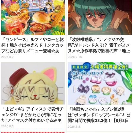
「ワンピース」ルフィやローと乾
「攻殻機動隊」“ナメクジの交
杯！焼きそばや光るドリンクカッ
尾”がトレンド入り!? 素子がヌメ
プなどお祭りメニュー登場☆あ
ヌメ☆原作準拠で歓喜の声「地上
の“麦わら帽子”もグッズ化!? 【U
波でギリギリ流せるレベル」「か
2026.8.2
2026.7.15
SJ「ワンピース・プレミア・サマ
なり頑張ったな」「制作陣に感謝
ー」が開幕】
してもしきれない」第2話【ネタ
バレあり反応まとめ】
「まどマギ」アイマスクで表情チ
「映画ちいかわ」入プレ第2弾
ェンジ!? まどかたちが猫になっ
は“ボンボンドロップシール”♪ 公
た“アイマスク付きぬいぐるみキ
開7日間で興収33.3億！【8月8日
ーホルダー”が登場
～】
2026.8.5
2026.8.3