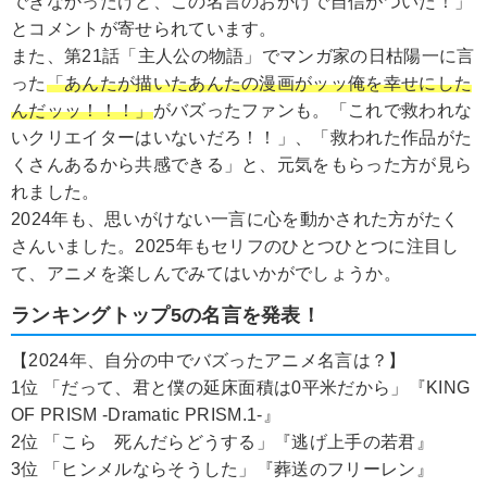
できなかったけど、この名言のおかげで自信がついた！」
とコメントが寄せられています。
また、第21話「主人公の物語」でマンガ家の日枯陽一に言
った
「あんたが描いたあんたの漫画がッッ俺を幸せにした
んだッッ！！！」
がバズったファンも。「これで救われな
いクリエイターはいないだろ！！」、「救われた作品がた
くさんあるから共感できる」と、元気をもらった方が見ら
れました。
2024年も、思いがけない一言に心を動かされた方がたく
さんいました。2025年もセリフのひとつひとつに注目し
て、アニメを楽しんでみてはいかがでしょうか。
ランキングトップ5の名言を発表！
【2024年、自分の中でバズったアニメ名言は？】
1位 「だって、君と僕の延床面積は0平米だから」『KING
OF PRISM -Dramatic PRISM.1-』
2位 「こら 死んだらどうする」『逃げ上手の若君』
3位 「ヒンメルならそうした」『葬送のフリーレン』