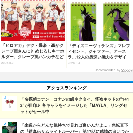
「ヒロアカ」デク・爆豪・轟がク
「ディズニーヴィランズ」マレフ
レープ屋さんに♪ めじるしキーホ
ィセント、ジャファー、アース
ルダー、クレープ風ハンカチなど
ラ…12人の奥深い魅力をデザイ
限定グッズ＆コラボクレープが登
ン！2027年版ポケットカレンダー
2026.8.2
2026.8.4
場
発売
Recommended by
アクセスランキング
「名探偵コナン」コナンの蝶ネクタイ、怪盗キッドの“141
2”が目印♪ 各キャラをイメージした「MAYLA」リングセ
ットがセール中
「来週からどんな気持ちで見れば良いんだよ…」急転直下
の『鎧真伝サムライトルーパー』第17話に感情の追いつか