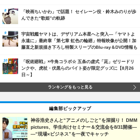
「映画ちいかわ」で話題！ セイレーン役・鈴木みのりが歩
んできた“歌姫”の軌跡
宇宙戦艦ヤマトは、デザリアム本星へと突入―「ヤマトよ
永遠に」最終章「第七章 虹色の輪廻」特報映像が公開！加
藤直之新規描き下ろし特製スリーブのBlu-ray＆DVD情報も
「呪術廻戦」×牛角コラボ☆ 五条の虚式「茈」ゼリードリ
ンクや、虎杖・伏黒らのバイト姿が限定グッズに【8月26
日～】
ランキングをもっと見る
編集部ピックアップ
神谷浩史さんと“アニメのしごと”を深掘り！ DMM
pictures、学生向けセミナー＆交流会を8/31開催―
―“現場×ビジネス”を一夜でキャッチ