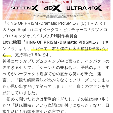
『KING OF PRISM -Dramatic PRISM.1-』(C)Ｔ－ＡＲＴ
Ｓ / syn Sophia / エイベックス・ピクチャーズ / タツノコ
プロ / キングオブプリズムPH製作委員会
1位は
映画『KING OF PRISM -Dramatic PRISM.1-』
（キ
ンドラ）より、
「だって、君と僕の延床面積は0平米だか
ら」
。支持率は7.8％です。
神浜コウジがプリズムジャンプ中に言った、インパクトの
強すぎるセリフ。「シーンとの兼ね合い、語感のよさ、す
べてがパーフェクト過ぎて心の底から笑いが出た。迷
言」、「観た瞬間意味がわからなくてフリーズしてしまっ
たが思い出すだけで笑ってしまう」と、多くのファンを笑
顔にしていました。
「初めて聞いたときは衝撃的すぎたし、その後は街中歩く
たび『延床面積』という単語に釘付けになった」など、日
常生活にも影響を与えた名言です。