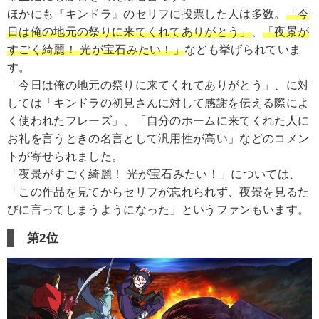
ほかにも『キンドラ』のセリフに投票した人は多数。
「今
日は俺の地元の祭りに来てくれてありがとう」
、
「夜景が
すごく綺麗！ 光が宝石みたい！」
なども挙げられていま
す。
「今日は俺の地元の祭りに来てくれてありがとう」、に対
しては「キンドラの初見さんに対して感謝を伝える際によ
く使われたフレーズ」、「自分のホームに来てくれた人に
お礼を言うときの名言として汎用性が高い」などのコメン
トが寄せられました。
「夜景がすごく綺麗！ 光が宝石みたい！」については、
「この作品を見てからセリフが忘れられず、夜景を見るた
びに言ってしまうようになった」というファンもいます。
第2位