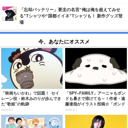
「忘却バッテリー」要圭の名言“俺は俺を超えてみせ
る”Tシャツや“国都イイネ”Tシャツも！ 新作グッズ登
場
今、あなたにオススメ
「映画ちいかわ」で話題！ セイ
「SPY×FAMILY」アーニャもボン
レーン役・鈴木みのりが歩んでき
ドも暑さで溶けてる～！作者・遠
た“歌姫”の軌跡
藤達哉がイラスト投稿☆「ボンド
の原型がw無くなってる」と話題
2026.8.4
2026.8.4