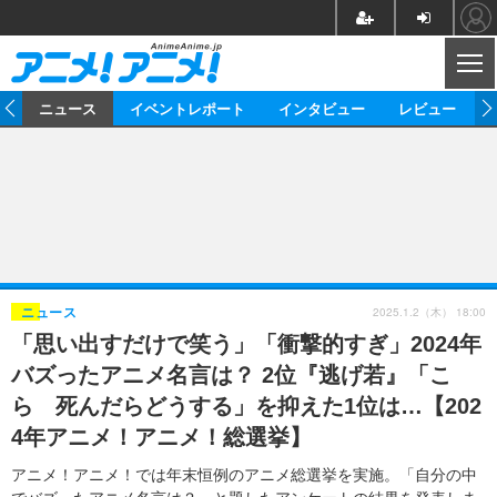
CL
ム
ニュース
イベントレポート
インタビュー
レビュー
ニュース
アニメ
映画/ドラマ
イベントレポート
マンガ
ノベル
アニメ
映画
インタビュー
音楽
声優
ライブ
舞台
スタッフ
声優
レビュー
2025.1.2（木） 18:00
ニュース
「思い出すだけで笑う」「衝撃的すぎ」2024年
ゲーム
グッズ
海外イベント
ビジネス
俳優・タレント
アーティスト
アニメ
実写
動画
バズったアニメ名言は？ 2位『逃げ若』「こ
イベント
海外
ビジネス
書評
イベント
アニメ
映画/ドラマ
連載・コラム
ら 死んだらどうする」を抑えた1位は…【202
4年アニメ！アニメ！総選挙】
ゲーム
座談会
アニメ！アニメ！TV
ABEMA Cafe
アニメ！アニメ！では年末恒例のアニメ総選挙を実施。「自分の中