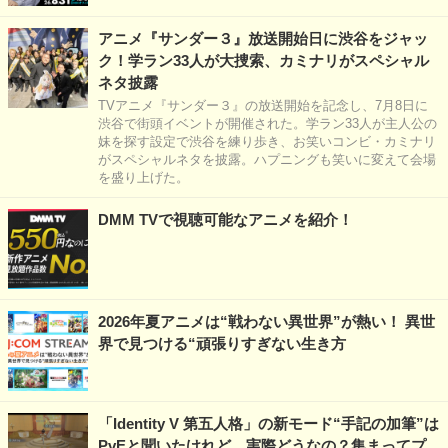
アニメ『サンダー３』放送開始日に渋谷をジャッ
ク！学ラン33人が大捜索、カミナリがスペシャル
ネタ披露
TVアニメ『サンダー３』の放送開始を記念し、7月8日に
渋谷で街頭イベントが開催された。学ラン33人が主人公の
妹を探す設定で渋谷を練り歩き、お笑いコンビ・カミナリ
がスペシャルネタを披露。ハプニングも笑いに変えて会場
を盛り上げた。
DMM TVで視聴可能なアニメを紹介！
2026年夏アニメは“戦わない異世界”が熱い！ 異世
界で見つける“頑張りすぎない生き方
「Identity V 第五人格」の新モード“手記の加筆”は
PvEと聞いたけれど…実際どうなの？集まってプ