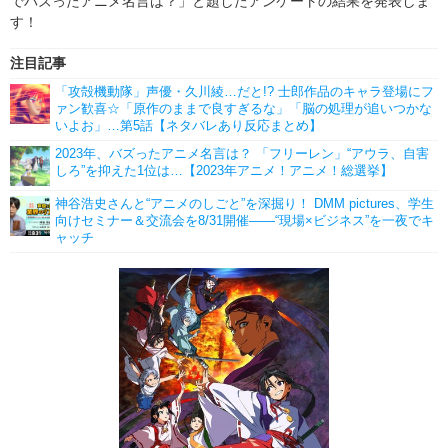
でバズったアニメ名言は？」と題したアンケートの結果を発表しま
す！
注目記事
「攻殻機動隊」声優・久川綾…だと!? 士郎作品のキャラ登場にフ
ァン歓喜☆「原作のままで良すぎるな」「脳の処理が追いつかな
いよお」…第5話【ネタバレあり反応まとめ】
2023年、バズったアニメ名言は？ 「フリーレン」“アウラ、自害
しろ”を抑えた1位は…【2023年アニメ！アニメ！総選挙】
神谷浩史さんと“アニメのしごと”を深掘り！ DMM pictures、学生
向けセミナー＆交流会を8/31開催――“現場×ビジネス”を一夜でキ
ャッチ