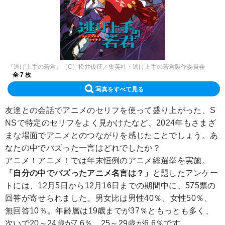
『逃げ上手の若君』（C）松井優征／集英社・逃げ上手の若君製作委員会
全 7 枚
写真をすべて見る
友達との会話でアニメのセリフを使って盛り上がった、S
NSで特定のセリフをよく見かけたなど、2024年もさまざ
まな場面でアニメとのつながりを感じたことでしょう。あ
なたの中でバズった一言はどれでしたか？
アニメ！アニメ！では年末恒例のアニメ総選挙を実施。
「自分の中でバズったアニメ名言は？」
と題したアンケー
トには、12月5日から12月16日までの期間中に、575票の
回答が寄せられました。男女比は男性40％、女性50％、
無回答10％。年齢層は19歳までが37％ともっとも多く、
次いで20～24歳が7.6％、25～29歳が6.6％です。