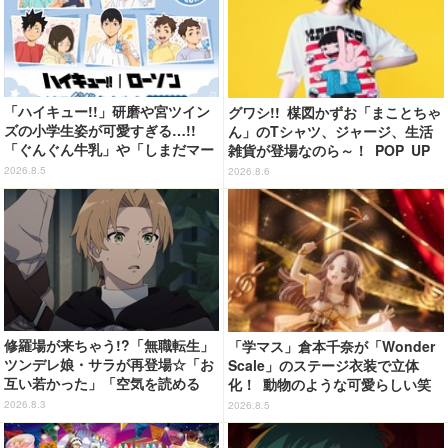
「ハイキュー!!」研磨や宮ツイン
グワシ!! 楳図かずお「まことちゃ
ズの小学生姿が可愛すぎる…!!
ん」のTシャツ、ジャージ、生活
「ぐんぐん牛乳」や「しまだマー
雑貨が登場なのら～！ POP UP
ト」デザインのグッズも!? ロー
STORE in 墓場の画廊開催【8月
2026.8.5
2026.8.6
ソン限定グッズが登場！
20日～】
修羅場が来ちゃう!?「無職転生」
「学マス」倉本千奈が「Wonder
ツンデレ娘・サラが再登場☆「お
Scale」のステージ衣装で立体
互い若かった」「空気を読める
化！ 動物のような可愛らしい笑
嫁」「嫁が3人になりそうなフラ
顔が眩しい♪
2026.8.3
2026.8.5
グ」【第6話ネタバレあり反応ま
とめ】