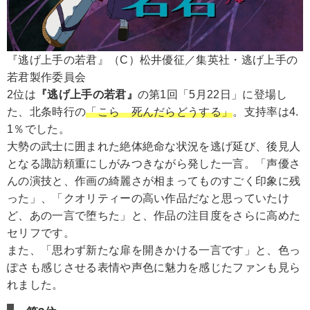
『逃げ上手の若君』（C）松井優征／集英社・逃げ上手の
若君製作委員会
2位は
『逃げ上手の若君』
の第1回「5月22日」に登場し
た、北条時行の
「こら 死んだらどうする」
。支持率は4.
1％でした。
大勢の武士に囲まれた絶体絶命な状況を逃げ延び、後見人
となる諏訪頼重にしがみつきながら発した一言。「声優さ
んの演技と、作画の綺麗さが相まってものすごく印象に残
った」、「クオリティーの高い作品だなと思っていたけ
ど、あの一言で堕ちた」と、作品の注目度をさらに高めた
セリフです。
また、「思わず新たな扉を開きかける一言です」と、色っ
ぽさも感じさせる表情や声色に魅力を感じたファンも見ら
れました。