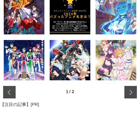
‹
1
/
2
【注目の記事】[PR]