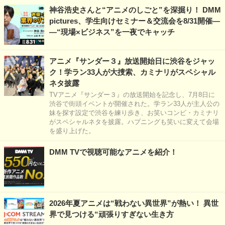
神谷浩史さんと“アニメのしごと”を深掘り！ DMM
pictures、学生向けセミナー＆交流会を8/31開催―
―“現場×ビジネス”を一夜でキャッチ
アニメ『サンダー３』放送開始日に渋谷をジャッ
ク！学ラン33人が大捜索、カミナリがスペシャル
ネタ披露
TVアニメ『サンダー３』の放送開始を記念し、7月8日に
渋谷で街頭イベントが開催された。学ラン33人が主人公の
妹を探す設定で渋谷を練り歩き、お笑いコンビ・カミナリ
がスペシャルネタを披露。ハプニングも笑いに変えて会場
を盛り上げた。
DMM TVで視聴可能なアニメを紹介！
2026年夏アニメは“戦わない異世界”が熱い！ 異世
界で見つける“頑張りすぎない生き方