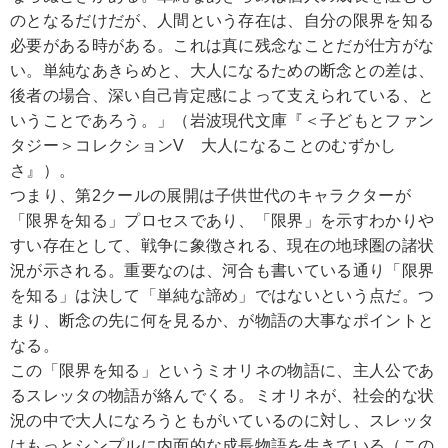
のとなるだけだが、人間という存在は、自分の限界を知る
必要がある時がある。これは真に残念なことだが仕方がな
い。単純なあきらめと、大人になるための断念との差は、
後者の場合、深い自己肯定感によって支えられている、と
いうことであろう。」（岩波現代文庫『＜子どもとファン
タジー＞コレクションV 大人になることのむずかし
さ』）。
つまり、第2クールの展開は子供世代のキャラクターが
「限界を知る」プロセスであり、「限界」を示すわかりや
すい存在として、戦争に象徴される、現在の地球圏の諸状
況が示される。重要なのは、河合も書いている通り「限界
を知る」は決して「単純な諦め」ではないという点だ。つ
まり、断念の先に何を見るか、が物語の大事なポイントと
なる。
この「限界を知る」というミオリネの物語に、主人公であ
るスレッタの物語が絡んでくる。ミオリネが、社会的な状
況の中で大人になろうともがいているのに対し、スレッタ
はもっとシンプルに内面的な成長物語を生きている（この