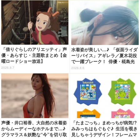
「借りぐらしのアリエッティ」声
水着姿が美しい…♪ 「仮面ライダ
優・あらすじ・主題歌まとめ【金
ーリバイス」アギレラ／夏木花役
曜ロードショー放送】
で一躍ブレーク！ 俳優・椛島光
の2nd写真集が予約開始
2026.8.7
2026.8.6
声優・井口裕香、大自然の水着姿
「たまごっち」まめっちが病気!?
からムーディーなホテルまで…♪
みみっちはもぐもぐ♪ 生活を覗き
グラマラス＆妖艶な“今”を切り取
見しちゃうデザイン！フレームマ