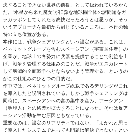
決することできない世界の前提」として扱われているから
だ。“水星から来た魔女”が旧弊な地球圏全体の諸問題をガ
ラガラポンしてくれたら爽快だったろうとは思うが、そう
いうアプローチを最初から封じているところに、本作の独
特の立ち位置がある。
本作には、戦争シェアリングという設定がある。これは、
ベネリットグループを含むスペーシアン（宇宙居住者）の
企業が、地球上の各勢力に兵器を提供することで利益を上
げ、戦争を管理する仕組みのことだ。戦争がエスカレート
して壊滅的全面戦争へとならないよう管理する、というの
がこの仕組みのひとつの目的だ。
作中では、ベネリットグループ総裁であるデリングがこれ
を導入したと説明されている。しかし戦争シェアリングは
同時に、スペーシアンへの富の集中を産み、アーシアン
（地球人）との格差が拡大することになった。それは反ア
ーシアン活動を生む原因ともなっている。
重要なのは、設定のリアリティではない。「よかれと思っ
て導入したシステムであっても問題は解決できない」とい