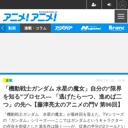
CL
動画
連載・コラム
ニュース
アニメ
映画/ドラマ
イベントレポート
マンガ
ノベル
アニメ
映画
インタビュー
音楽
声優
ライブ
舞台
スタッフ
声優
レビュー
2023.7.8（土） 13:30
連載
「機動戦士ガンダム 水星の魔女」自分の“限界
ゲーム
グッズ
海外イベント
ビジネス
俳優・タレント
アーティスト
アニメ
実写
動画
を知る”プロセス― 「逃げたら一つ、進めば二
イベント
海外
ビジネス
書評
イベント
アニメ
映画/ドラマ
連載・コラム
つ」の先へ【藤津亮太のアニメの門V 第96回】
ゲーム
座談会
アニメ！アニメ！TV
ABEMA Cafe
『機動戦士ガンダム 水星の魔女』が最終回を迎えた。TVシリーズ
の『ガンダム』シリーズ――ここではガンダムというキャラクター
の存在を前提とした派生作は除く――が、従来の半分の2クールとい