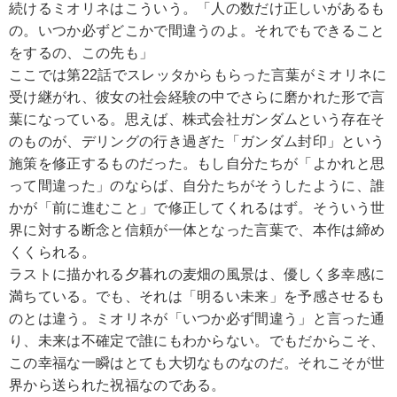
続けるミオリネはこういう。「人の数だけ正しいがあるも
の。いつか必ずどこかで間違うのよ。それでもできること
をするの、この先も」
ここでは第22話でスレッタからもらった言葉がミオリネに
受け継がれ、彼女の社会経験の中でさらに磨かれた形で言
葉になっている。思えば、株式会社ガンダムという存在そ
のものが、デリングの行き過ぎた「ガンダム封印」という
施策を修正するものだった。もし自分たちが「よかれと思
って間違った」のならば、自分たちがそうしたように、誰
かが「前に進むこと」で修正してくれるはず。そういう世
界に対する断念と信頼が一体となった言葉で、本作は締め
くくられる。
ラストに描かれる夕暮れの麦畑の風景は、優しく多幸感に
満ちている。でも、それは「明るい未来」を予感させるも
のとは違う。ミオリネが「いつか必ず間違う」と言った通
り、未来は不確定で誰にもわからない。でもだからこそ、
この幸福な一瞬はとても大切なものなのだ。それこそが世
界から送られた祝福なのである。