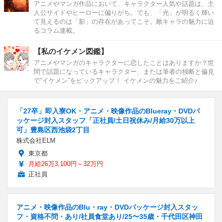
アニメやマンガ作品において、キャラクター人気や話題は、主
人公サイドやヒーローに偏りがち。でも、「光」が明るく輝い
て見えるのは「影」の存在があってこそ。敵キャラの魅力に迫
るコラム連載。
【私のイケメン図鑑】
アニメやマンガのキャラクターに恋したことはありますか？世
間で話題になっているキャラクター、または筆者の独断と偏見
で“イケメン”をピックアップ！ イケメンの魅力をご紹介♪
「27卒」即入寮OK・アニメ・映像作品のBlueray・DVDパ
ッケージ封入スタッフ「正社員/土日祝休み/月給30万以上
可」豊島区西池袋2丁目
株式会社ELM
東京都
月給26万3,100円～32万円
正社員
アニメ・映像作品のBlu・ray・DVDパッケージ封入スタッ
フ・資格不問・あり/社員食堂あり/25〜35歳・千代田区神田