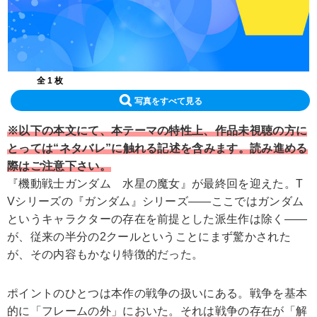
全 1 枚
写真をすべて見る
※以下の本文にて、本テーマの特性上、作品未視聴の方に
とっては“ネタバレ”に触れる記述を含みます。読み進める
際はご注意下さい。
『機動戦士ガンダム 水星の魔女』が最終回を迎えた。T
Vシリーズの『ガンダム』シリーズ――ここではガンダム
というキャラクターの存在を前提とした派生作は除く――
が、従来の半分の2クールということにまず驚かされた
が、その内容もかなり特徴的だった。
ポイントのひとつは本作の戦争の扱いにある。戦争を基本
的に「フレームの外」においた。それは戦争の存在が「解