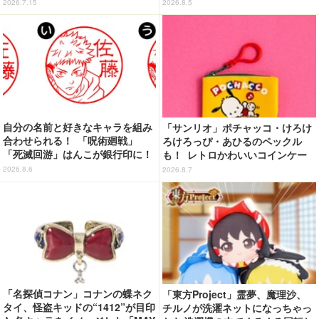
り！3冊目写真集が発売中
グネット「ぴたっとフレーム」登
2026.7.15
2026.8.5
場☆
自分の名前と好きなキャラを組み
「サンリオ」ポチャッコ・けろけ
合わせられる！ 「呪術廻戦」
ろけろっぴ・あひるのペックル
「死滅回游」はんこが銀行印に！
も！ レトロかわいいコインケー
虎杖悠仁、乙骨憂太ら16キャラ追
ス第2弾がカプセルトイに登場♪
2026.8.6
2026.8.7
加で全104種
「名探偵コナン」コナンの蝶ネク
「東方Project」霊夢、魔理沙、
タイ、怪盗キッドの“1412”が目印
チルノが洗濯ネットになっちゃっ