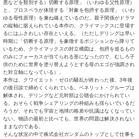
悪などを類別する）切断する原理」（いわゆる父性原理）
と、プロスペラが体現する「対象を包摂する原理」（いわ
ゆる母性原理）を兼ね備えているのだ。親子関係がドラマ
の縦軸に据えられている本作の、クライマックスに登場す
るにはふさわしい存在といえる。（ただしデリングは早い
時期に「切断する原理」を象徴するポジションから降りて
いるため、クライマックスの対立構図は、包摂を巡るもの
のみにフォーカスが当てられる形になったので、むしろ子
供のために世界を塗り替えようとする母のエゴが強調され
た対立軸になっている）。
本作は、クワイエット・ゼロの騒乱が終わった後、3年後
の後日談で締めくくられている。ベネリット・グループは
解体され、デリングなど元幹部は公聴会にかけられてい
る。おそらく戦争シェアリングの枠組みも揺らいでいるだ
ろうが、それでも宇宙と地球の格差や抗議はなくなってい
ない。物語の最初と比べても、世界の問題は解決されない
ままなのである。
そんな状況の中で株式会社ガンダムのトップとして仕事を