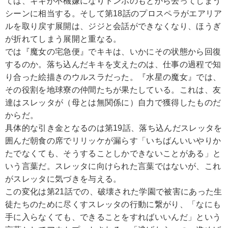
ては、キキが不機嫌になりトンボのもとから去ってしまう
シーンに相当する。そして第18話のプロスペラがエアリア
ルを取り戻す展開は、ジジと会話ができなくなり、ほうぎ
が折れてしまう展開と重なる。
では『魔女の宅急便』でキキは、いかにその状態から回復
するのか。落ち込んだキキを支えたのは、仕事の過程で知
り合った絵描きのウルスラだった。『水星の魔女』では、
その役割を地球寮の仲間たちが果たしている。これは、友
達はスレッタが（母とは無関係に）自力で獲得したものだ
からだ。
具体的な引き金となるのは第19話、落ち込んだスレッタを
囲んだ朝食の席でリリッケが漏らす「いちばんいいやりか
たでなくても、そうすることしかできないことがある」と
いう言葉だ。スレッタに向けられた言葉ではないが、これ
がスレッタに気づきを与える。
この変化は第21話での、破壊された学園で被害にあった生
徒たちのために尽くすスレッタの行動に繋がり、「なにも
手に入らなくても、できることをすればいいんだ」という