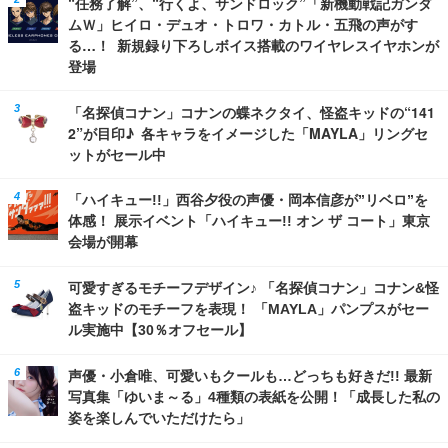
“任務了解”、“行くよ、サンドロック”「新機動戦記ガンダ
ムＷ」ヒイロ・デュオ・トロワ・カトル・五飛の声がす
る…！ 新規録り下ろしボイス搭載のワイヤレスイヤホンが
登場
「名探偵コナン」コナンの蝶ネクタイ、怪盗キッドの“141
2”が目印♪ 各キャラをイメージした「MAYLA」リングセ
ットがセール中
「ハイキュー!!」西谷夕役の声優・岡本信彦が”リベロ”を
体感！ 展示イベント「ハイキュー!! オン ザ コート」東京
会場が開幕
可愛すぎるモチーフデザイン♪ 「名探偵コナン」コナン&怪
盗キッドのモチーフを表現！ 「MAYLA」パンプスがセー
ル実施中【30％オフセール】
声優・小倉唯、可愛いもクールも…どっちも好きだ!! 最新
写真集「ゆいま～る」4種類の表紙を公開！「成長した私の
姿を楽しんでいただけたら」