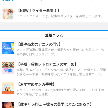
【NEW!! ライター募集！】
アニメ！アニメ！では、記事執筆ライターを募集しています。
連載コラム
【藤津亮太のアニメの門V】
アニメ評論家の藤津亮太が、最新作から懐かしの作品まで、独
自の切り口でピックアップ。
【平成・昭和レトロアニメのすゝめ】
令和に見ると“エモい”？あのときの気持ち、どこか懐かしい記憶
が蘇る――平成・昭和を彩ったアニメを振り返る連載コラム。
【おすすめマンガ手帖】
まだアニメ化されてはいないけれどぜひ読んでほしいおすすめ
マンガを紹介する連載
【敵キャラ列伝 ～彼らの美学はどこにある？】