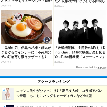
♪ 各キャラをイメージした「MAY
た♪ 洗濯機の中でぐるぐる回転し
LA」リングセットがセール中
続ける姿を思わず眺めたくなっち
2026.8.6
2026.8.7
ゃう!?
「鬼滅の刃」伊黒の相棒・鏑丸が
「攻殻機動隊」主題歌のMVも！K
ぐるぐるウインナーに！不死川兄
ing Gnu、24時間映像が楽しめる
弟の好物寄り添うデザートも♪
YouTube新機能「ステーション」
「ジョイフル」コラボ第3弾・第4
ページを公開
2026.8.4
2026.8.7
弾決定【8月18日～】
Recommended by
アクセスランキング
ニャンコ先生がひょっこり♪「夏目友人帳」コラボアパレ
ル登場！もこもこバッグやカーディガンなど全8型