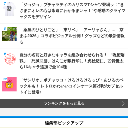
「ジョジョ」ブチャラティのカリスマTシャツ登場ッ！“き
さまにオレの心は永遠にわかるまいッ！”や感動のクライマ
ックスをデザイン
「薬屋のひとりごと」「東リベ」「アーリャさん」…「京
まふ2026」コラボビジュアル公開！グッズなどの最新情報
も
自分の名前と好きなキャラを組み合わせられる！ 「呪術廻
戦」「死滅回游」はんこが銀行印に！虎杖悠仁、乙骨憂太
ら16キャラ追加で全104種
「サンリオ」ポチャッコ・けろけろけろっぴ・あひるのペ
ックルも！ レトロかわいいコインケース第2弾がカプセル
トイに登場♪
ランキングをもっと見る
編集部ピックアップ