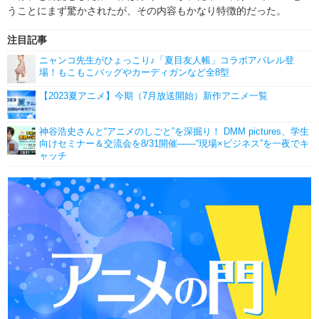
うことにまず驚かされたが、その内容もかなり特徴的だった。
注目記事
ニャンコ先生がひょっこり♪「夏目友人帳」コラボアパレル登
場！もこもこバッグやカーディガンなど全8型
【2023夏アニメ】今期（7月放送開始）新作アニメ一覧
神谷浩史さんと“アニメのしごと”を深掘り！ DMM pictures、学生
向けセミナー＆交流会を8/31開催――“現場×ビジネス”を一夜でキ
ャッチ