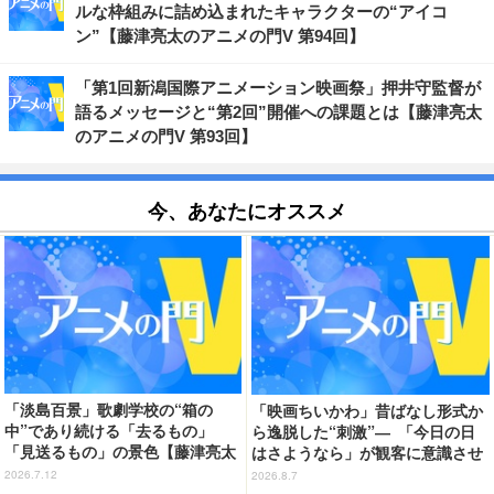
ルな枠組みに詰め込まれたキャラクターの“アイコ
ン”【藤津亮太のアニメの門V 第94回】
「第1回新潟国際アニメーション映画祭」押井守監督が
語るメッセージと“第2回”開催への課題とは【藤津亮太
のアニメの門V 第93回】
今、あなたにオススメ
「淡島百景」歌劇学校の“箱の
「映画ちいかわ」昔ばなし形式か
中”であり続ける「去るもの」
ら逸脱した“刺激”― 「今日の日
「見送るもの」の景色【藤津亮太
はさようなら」が観客に意識させ
のアニメの門V 132回】
る物語の“裂け目”【藤津亮太のア
2026.7.12
2026.8.7
ニメの門V 133回】