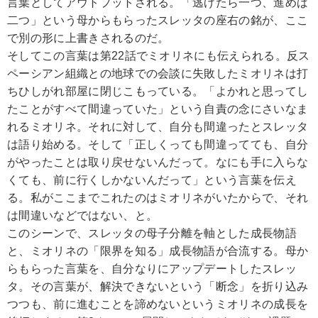
言葉としてアウトプットされる。「逃げたら一つ、進めば
二つ」という母からもらったスレッタの座右の銘が、ここ
で別の形に上書きされるのだ。
そしてこの言葉は第22話でミオリネにも伝えられる。反ス
ペーシアン組織との地球での会談に失敗したミオリネは打
ちひしがれ部屋に閉じこもっている。「よかれと思ってし
たことがすべて間違っていた」という自責の念にさいなま
れるミオリネ。それに対して、自分も間違ったとスレッタ
は語り始める。そして「正しくっても間違ってても、自分
がやったことは取り戻せないんだって。なにも手に入らな
くても、前に行くしかないんだって」という言葉を伝え
る。私がここまでこれたのはミオリネがいたからで、それ
は間違いなどではない、と。
このシーンで、スレッタの母子分離を軸とした成長物語
と、ミオリネの「限界を知る」成長物語が合流する。母か
らもらった言葉を、自分なりにアップデートしたスレッ
タ。その言葉が、解決できないという「断念」を折り込み
つつも、前に進むことを諦めないというミオリネの成長を