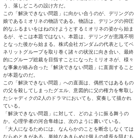
う、落しどころの設け方だ。
この「解決できない問題」に向かい合うのが、デリングの
娘であるミオリネの物語である。物語は、デリングの抑圧
的なふるまいをはねのけようとするミオリネの姿から始ま
るが、そこは本題ではない。本題は、デリングが意識不明
となった後から始まる。株式会社ガンダムの代表としてベ
ネリットグループを取り巻く諸々の状況に向き合い、最終
的にグループ総裁を目指すことになったミリオネが、様々
な事象が絡み合った「解決できない問題」に直面すること
が本題なのだ。
この「解決できない問題」への直面は、偶然ではあるもの
の父を殺してしまったグエル、意図的に父の権力を奪取し
たシャディクの2人のドラマにおいても、変奏して描かれ
ている。
「解決できない問題」に対して、どのように振る舞うの
か。心理学者の河合隼雄は、次のように書いている。
「大人になるためには、なんらかのことを断念しなくては
ならぬときがある。単純なあきらめは個人の成長を阻むも