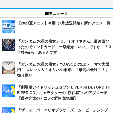
関連ニュース
【2023夏アニメ】今期（7月放送開始）新作アニメ一覧
「ガンダム 水星の魔女」ミ、ミオリネさん…最終回だ
ったのでエンドカード、一挙紹介、いい、ですか…？ 3
年後Verも、あるんです！
「ガンダム 水星の魔女」YOASOBIのEDテーマで大団
円！ スレッタ＆ミオリネの未来に「最高の最終回！」
振り返り
「劇場版アイドリッシュセブン LIVE 4bit BEYOND TH
E PERiOD」キャラクターの“存在感”へのアプローチ
【藤津亮太のアニメの門V 第95回】
「ザ・スーパーマリオブラザーズ・ムービー」シンプ