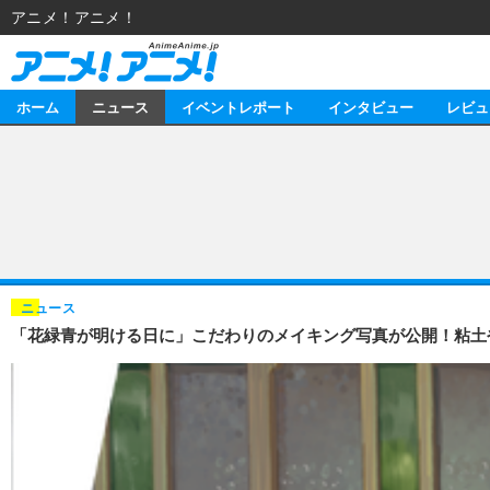
アニメ！アニメ！
ホーム
ニュース
イベントレポート
インタビュー
レビュ
ニュース
アニメ
イベントレポート
マンガ
アニメ
インタビュー
音楽
ライブ
スタッフ
レビュー
ニュース
「花緑青が明ける日に」こだわりのメイキング写真が公開！粘土や
ゲーム
海外イベント
俳優・タレント
アニメ
動画
イベント
ビジネス
書評
アニメ
連載・コラム
ゲーム
アニメ！アニメ！TV