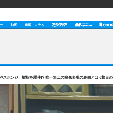
ー
動画
連載・コラム
スポンジ、樹脂を駆使!? 唯一無二の映像表現の裏側とは 6枚目