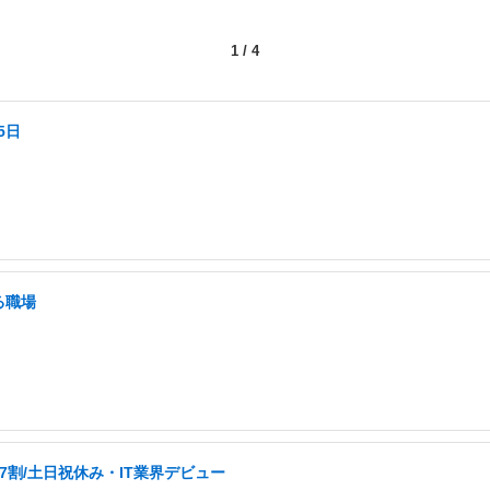
1
/
4
5日
る職場
割/土日祝休み・IT業界デビュー