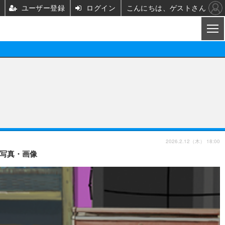
ユーザー登録
ログイン
こんにちは、ゲストさん
CL
映画/ドラマ
ノベル
映画
声優
舞台
声優
2026.2.12（木） 18:00
の写真・画像
グッズ
ビジネス
アーティスト
実写
海外
イベント
映画/ドラマ
座談会
ABEMA Cafe