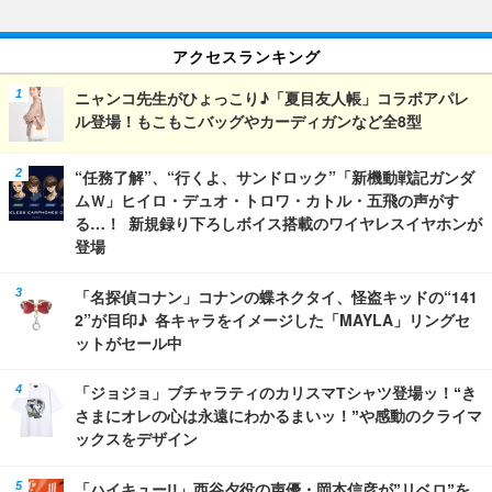
アクセスランキング
ニャンコ先生がひょっこり♪「夏目友人帳」コラボアパレ
ル登場！もこもこバッグやカーディガンなど全8型
“任務了解”、“行くよ、サンドロック”「新機動戦記ガンダ
ムＷ」ヒイロ・デュオ・トロワ・カトル・五飛の声がす
る…！ 新規録り下ろしボイス搭載のワイヤレスイヤホンが
登場
「名探偵コナン」コナンの蝶ネクタイ、怪盗キッドの“141
2”が目印♪ 各キャラをイメージした「MAYLA」リングセ
ットがセール中
「ジョジョ」ブチャラティのカリスマTシャツ登場ッ！“き
さまにオレの心は永遠にわかるまいッ！”や感動のクライマ
ックスをデザイン
「ハイキュー!!」西谷夕役の声優・岡本信彦が”リベロ”を