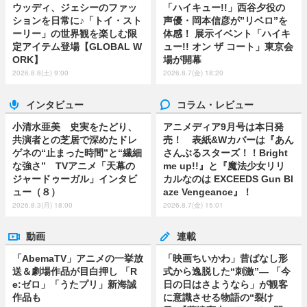
ウッディ、ジェシーのファッ
「ハイキュー!!」西谷夕役の
ションを日常に♪「トイ・スト
声優・岡本信彦が”リベロ”を
ーリー」の世界観を楽しむ限
体感！ 展示イベント「ハイキ
定アイテム登場【GLOBAL W
ュー!! オン ザ コート」東京会
ORK】
場が開幕
2026.8.8(土) 9:00
2026.8.7(金) 18:20
インタビュー
コラム・レビュー
小清水亜美 史実をたどり、
アニメディア9月号は本日発
共演者との芝居で深めたドレ
売！ 表紙&Wカバーは『あん
ゲネの“止まった時間”と“繊細
さんぶるスターズ！！Bright
な強さ” TVアニメ「天幕の
me up!!』と『魔法少女リリ
ジャードゥーガル」インタビ
カルなのは EXCEEDS Gun Bl
ュー（８）
aze Vengeance』！
2026.8.3(月) 18:00
2026.8.7(金) 15:01
動画
連載
「AbemaTV」アニメの一挙放
「映画ちいかわ」昔ばなし形
送＆劇場作品が目白押し 「R
式から逸脱した“刺激”― 「今
e:ゼロ」「うたプリ」新海誠
日の日はさようなら」が観客
作品も
に意識させる物語の“裂け