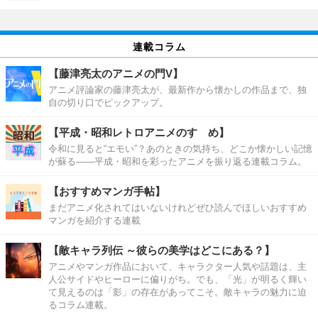
連載コラム
【藤津亮太のアニメの門V】
アニメ評論家の藤津亮太が、最新作から懐かしの作品まで、独
自の切り口でピックアップ。
【平成・昭和レトロアニメのすゝめ】
令和に見ると“エモい”？あのときの気持ち、どこか懐かしい記憶
が蘇る――平成・昭和を彩ったアニメを振り返る連載コラム。
【おすすめマンガ手帖】
まだアニメ化されてはいないけれどぜひ読んでほしいおすすめ
マンガを紹介する連載
【敵キャラ列伝 ～彼らの美学はどこにある？】
アニメやマンガ作品において、キャラクター人気や話題は、主
人公サイドやヒーローに偏りがち。でも、「光」が明るく輝い
て見えるのは「影」の存在があってこそ。敵キャラの魅力に迫
るコラム連載。