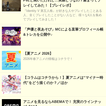
PvEと聞いたけれど…実際どうなの？集まってプ
レイしてみた！【プレイレポ】
『Identity V 第五人格』が好きな人やプレイしたことある
人、全くプレイしたことがない人など、様々な4人を集め
てプレイしてみました！
「声優と夜あそび」MCによる直筆プロフィール帳
&トレカを公開中♪
【夏アニメ 2026】
2026年春アニメの情報はコチラで！
【コラムはコチラから！】夏アニメは“マイナー時
代”をどう描くのか？／ほか
アニメを見るならABEMAで！ 充実のラインナッ