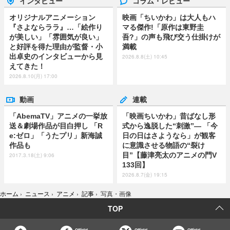
インタビュー
コラム・レビュー
オリジナルアニメーション
映画「ちいかわ」は大人もハ
『さよならララ』…「絵作り
マる傑作!「原作は東野圭
が美しい」「雰囲気が良い」
吾?」の声も飛び交う仕掛けが
と好評を得た理由が監督・小
満載
出卓史のインタビューから見
2026.8.8(土) 10:45
えてきた！
2026.8.10(月) 17:00
動画
連載
「AbemaTV」アニメの一挙放
「映画ちいかわ」昔ばなし形
送＆劇場作品が目白押し 「R
式から逸脱した“刺激”― 「今
e:ゼロ」「うたプリ」新海誠
日の日はさようなら」が観客
作品も
に意識させる物語の“裂け
目”【藤津亮太のアニメの門V
2017.3.18(土) 9:06
133回】
2026.8.7(金) 19:15
ホーム
›
ニュース
›
アニメ
›
記事
›
写真・画像
TOP
Official
Official
Official