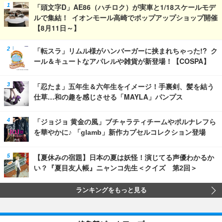
「頭文字D」AE86（ハチロク）が実車と1/18スケールモデ
ルで集結！ イオンモール高崎でポップアップショップ開催
【8月11日～】
「転スラ」リムル様がハンバーガーに挟まれちゃった!? ク
ール＆キュートなアパレルや雑貨が新登場！【COSPA】
「忍たま」五年生＆六年生をイメージ！手裏剣、髪を結う
仕草…和の趣を感じさせる「MAYLA」パンプス
「ジョジョ 黄金の風」ブチャラティチームやポルナレフら
を華やかに♪ 「glamb」新作カプセルコレクション登場
【夏休みの宿題】日本の夏は妖怪！演じてる声優わかるか
い？『夏目友人帳』ニャンコ先生＜クイズ 第2回＞
ランキングをもっと見る