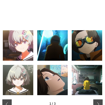
‹
1
/
3