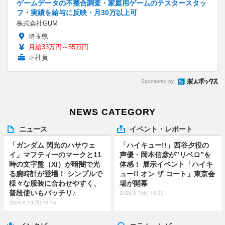
ゲームデータの不整合調査・家庭用ゲームのテスタースタッ
フ・実績を給与に反映・月30万以上可
株式会社GUM
埼玉県
月給33万円～55万円
正社員
Sponsored by
NEWS CATEGORY
ニュース
イベント・レポート
「ガンダム 閃光のハサウェ
「ハイキュー!!」西谷夕役の
イ」マフティーのマークと11
声優・岡本信彦が”リベロ”を
時の文字盤（XI）が暗闇で光
体感！ 展示イベント「ハイキ
る腕時計が登場！ シンプルで
ュー!! オン ザ コート」東京会
様々な服装に合わせやすく、
場が開幕
普段使いもバッチリ♪
2026.8.7(金) 18:20
2026.8.10(月) 19:15