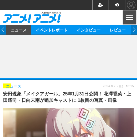
CL
ム
ニュース
イベントレポート
インタビュー
レビュー
ニュース
アニメ
映画/ドラマ
イベントレポート
マンガ
ノベル
アニメ
映画
インタビュー
音楽
声優
ライブ
舞台
スタッフ
声優
レビュー
2024.8.2（金） 18:15
ニュース
安田現象「メイクアガール」25年1月31日公開！ 花澤香菜・上
ゲーム
グッズ
海外イベント
ビジネス
俳優・タレント
アーティスト
アニメ
実写
動画
田燿司・日向未南が追加キャストに 1枚目の写真・画像
イベント
海外
ビジネス
書評
イベント
アニメ
映画/ドラマ
連載・コラム
ゲーム
座談会
アニメ！アニメ！TV
ABEMA Cafe