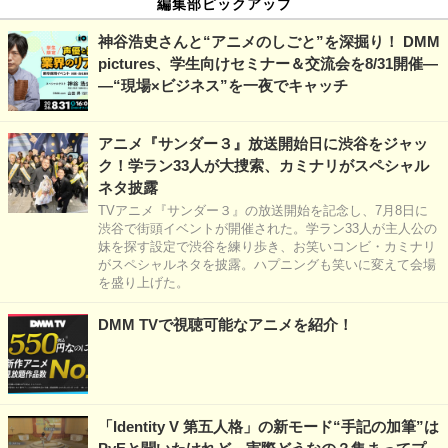
編集部ピックアップ
神谷浩史さんと“アニメのしごと”を深掘り！ DMM
pictures、学生向けセミナー＆交流会を8/31開催―
―“現場×ビジネス”を一夜でキャッチ
アニメ『サンダー３』放送開始日に渋谷をジャッ
ク！学ラン33人が大捜索、カミナリがスペシャル
ネタ披露
TVアニメ『サンダー３』の放送開始を記念し、7月8日に
渋谷で街頭イベントが開催された。学ラン33人が主人公の
妹を探す設定で渋谷を練り歩き、お笑いコンビ・カミナリ
がスペシャルネタを披露。ハプニングも笑いに変えて会場
を盛り上げた。
DMM TVで視聴可能なアニメを紹介！
「Identity V 第五人格」の新モード“手記の加筆”は