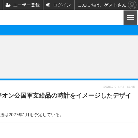
ユーザー登録
ログイン
こんにちは、ゲストさん
CL
映画/ドラマ
ノベル
映画
声優
舞台
声優
2026.7.9（木） 12:45
ジオン公国軍支給品の時計をイメージしたデザイ
グッズ
ビジネス
アーティスト
実写
海外
イベント
映画/ドラマ
発送は2027年1月を予定している。
座談会
ABEMA Cafe