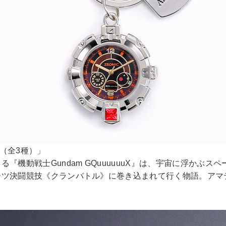
計（全3種）」
『機動戦士Gundam GQuuuuuuX』は、宇宙に浮かぶ
ツ決闘競技《クランバトル》に巻き込まれて行く物語。アマ