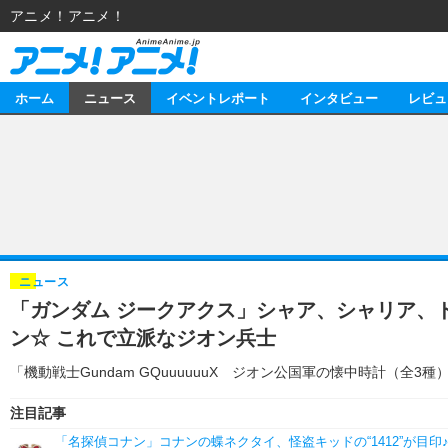
アニメ！アニメ！
ホーム
ニュース
イベントレポート
インタビュー
レビュ
ニュース
アニメ
イベントレポート
マンガ
アニメ
インタビュー
音楽
ライブ
スタッフ
レビュー
ニュース
「ガンダム ジークアクス」シャア、シャリア、
ゲーム
海外イベント
俳優・タレント
アニメ
動画
ン☆ これで立派なジオン兵士
イベント
ビジネス
書評
アニメ
連載・コラム
「機動戦士Gundam GQuuuuuuX ジオン公国軍の懐中時計（全3
ゲーム
アニメ！アニメ！TV
注目記事
「名探偵コナン」コナンの蝶ネクタイ、怪盗キッドの“1412”が目印