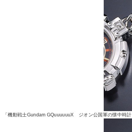
「機動戦士Gundam GQuuuuuuX ジオン公国軍の懐中時