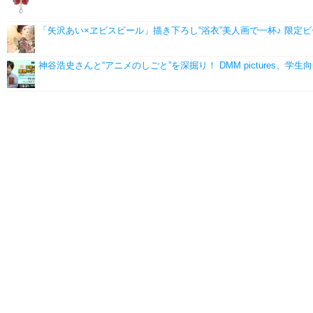
「矢沢あい×ヱビスビール」描き下ろし“浴衣”美人画で一杯♪ 限定
神谷浩史さんと“アニメのしごと”を深掘り！ DMM pictures、