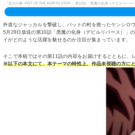
『北斗の拳 -FIST OF THE NORTH STAR-』第10話「悪魔の化身（デビルリバ
外道なジャッカルを撃破し、バットの村を救ったケンシロ
5月29日放送の第10話「悪魔の化身（デビルリバース）」
イがどのような活躍を魅せるのか注目が集まっています。
そこで本稿ではその第11話の内容をお届けするとともに、
※以下の本文にて、本テーマの特性上、作品未視聴の方にと