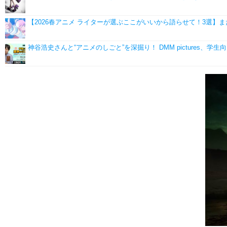
【2026春アニメ ライターが選ぶここがいいから語らせて！3選
神谷浩史さんと“アニメのしごと”を深掘り！ DMM pictures、