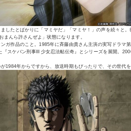
てましたとばかりに「マミヤだ」「マミヤ！」の声を続々と。
「おまんら許さんぜよ」状態になります。
ンガ作品のこと。1985年に斉藤由貴さん主演の実写ドラマ第
た『スケバン刑事III 少女忍法帖伝奇』とシリーズを展開。2
が1984年からですから、放送時期もぴったりで、その世代