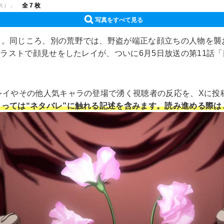
ース）」
全 7 枚
写真をすべて見る
ウ。同じころ、別の荒野では、野盗が端正な顔立ちの人物を襲
のラストで顔見せをしたレイが、ついに6月5日放送の第11
レイやその他人気キャラの登場で湧く視聴者の反応を、Xに投
っては“ネタバレ”に触れる記述を含みます。読み進める際は