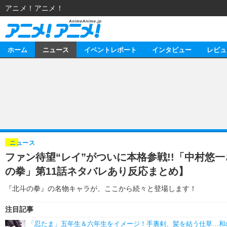
アニメ！アニメ！
ホーム
ニュース
イベントレポート
インタビュー
レビュ
ニュース
アニメ
イベントレポート
マンガ
アニメ
インタビュー
音楽
ライブ
スタッフ
レビュー
ニュース
ファン待望“レイ”がついに本格参戦!!「中村悠
ゲーム
海外イベント
俳優・タレント
アニメ
動画
の拳」第11話ネタバレあり反応まとめ】
イベント
ビジネス
書評
アニメ
連載・コラム
『北斗の拳』の名物キャラが、ここから続々と登場します！
ゲーム
アニメ！アニメ！TV
注目記事
「忍たま」五年生＆六年生をイメージ！手裏剣、髪を結う仕草…和の