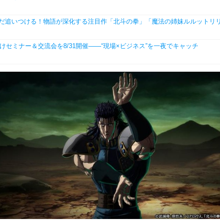
】まだ追いつける！物語が深化する注目作「北斗の拳」「魔法の姉妹ルルット
学生向けセミナー＆交流会を8/31開催――“現場×ビジネス”を一夜でキャッチ