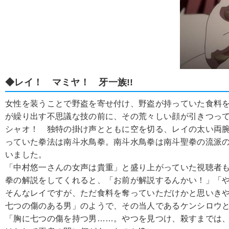
◆レイ！ マミヤ！ 牙一族!!
女性を装うことで野盗を寄せ付け、野盗が持っていた食料
が繰り出す不思議な技の前に、その荒々しい顔が引きつっ
シャオ！ 独特の掛け声とともに空を切る、レイの太い両
っていた拳法は南斗水鳥拳。南斗水鳥拳は南斗聖拳の流派
いました。
「中村悠一さんの女声は貴重」と盛り上がっていた視聴者
拳の解説をしてくれると、「お前が解説するんかい！」「
そんなレイですが、ただ食料を奪っていただけかと思いき
七つの傷のある男」のようで、その当人であるケンシロウ
「胸に七つの傷を持つ男……。やつを見つけ、殺すまでは