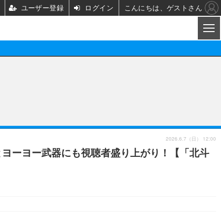
ユーザー登録
ログイン
こんにちは、ゲストさん
CL
映画/ドラマ
ノベル
映画
声優
舞台
声優
2026.6.7（日） 12:00
ヤとヨーヨー武器にも視聴者盛り上がり！【「北斗
グッズ
ビジネス
アーティスト
実写
海外
イベント
映画/ドラマ
座談会
ABEMA Cafe