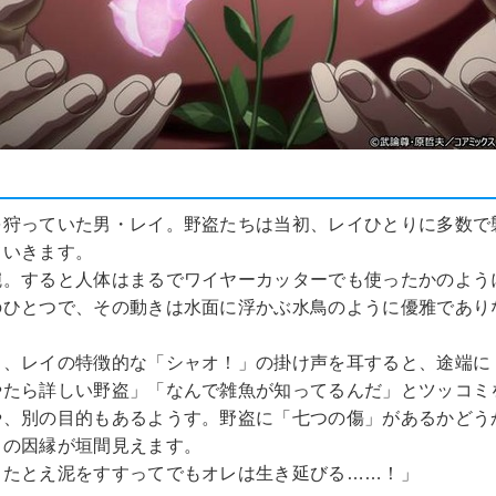
を狩っていた男・レイ。野盗たちは当初、レイひとりに多数で
ていきます。
腕。すると人体はまるでワイヤーカッターでも使ったかのよう
のひとつで、その動きは水面に浮かぶ水鳥のように優雅であり
も、レイの特徴的な「シャオ！」の掛け声を耳すると、途端に
やたら詳しい野盗」「なんで雑魚が知ってるんだ」とツッコミ
や、別の目的もあるようす。野盗に「七つの傷」があるかどう
との因縁が垣間見えます。
、たとえ泥をすすってでもオレは生き延びる……！」