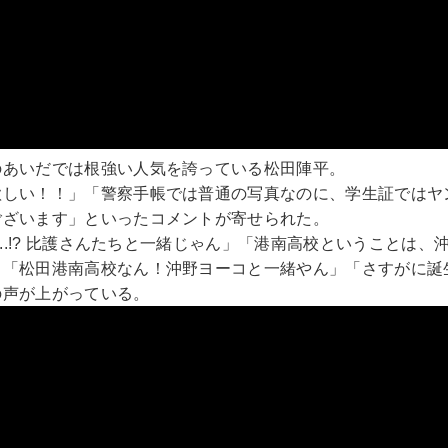
のあいだでは根強い人気を誇っている松田陣平。
欲しい！！」「警察手帳では普通の写真なのに、学生証ではヤ
ございます」といったコメントが寄せられた。
...!? 比護さんたちと一緒じゃん」「港南高校ということは
」「松田港南高校なん！沖野ヨーコと一緒やん」「さすがに誕
の声が上がっている。