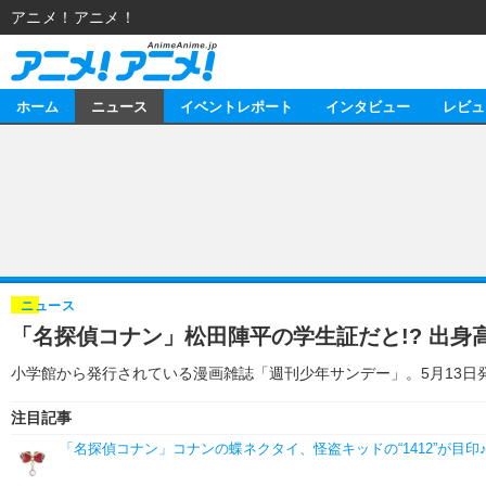
アニメ！アニメ！
ホーム
ニュース
イベントレポート
インタビュー
レビュ
ニュース
アニメ
イベントレポート
マンガ
アニメ
インタビュー
音楽
ライブ
スタッフ
レビュー
ニュース
「名探偵コナン」松田陣平の学生証だと!? 出身
ゲーム
海外イベント
俳優・タレント
アニメ
動画
小学館から発行されている漫画雑誌「週刊少年サンデー」。5月13日
イベント
ビジネス
書評
アニメ
連載・コラム
注目記事
ゲーム
アニメ！アニメ！TV
「名探偵コナン」コナンの蝶ネクタイ、怪盗キッドの“1412”が目印