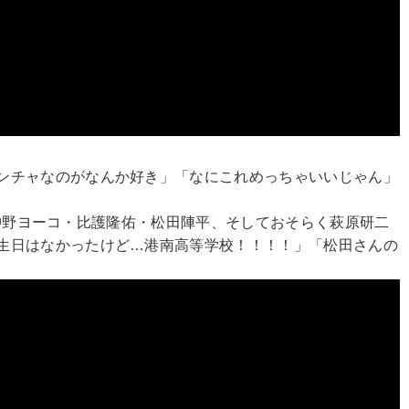
ンチャなのがなんか好き」「なにこれめっちゃいいじゃん」
、沖野ヨーコ・比護隆佑・松田陣平、そしておそらく萩原研二
生日はなかったけど…港南高等学校！！！！」「松田さんの