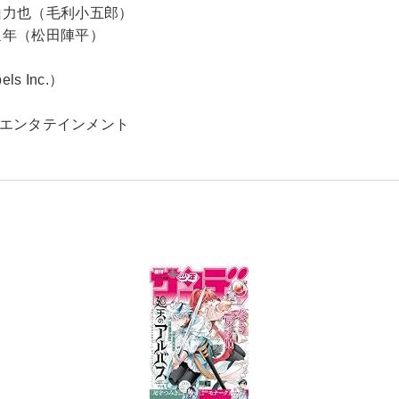
山力也（毛利小五郎）
延年（松田陣平）
s Inc.）
ス・エンタテインメント