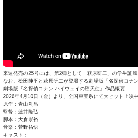
来週発売の25号には、第2弾として「萩原研二」の学生証
なお、松田陣平と萩原研二が登場する劇場版『名探偵コナン
劇場版『名探偵コナン ハイウェイの堕天使』作品概要
2026年4月10日（金）より、全国東宝系にて大ヒット上映
原作：青山剛昌
監督；蓮井隆弘
脚本：大倉崇裕
音楽：菅野祐悟
キャスト：