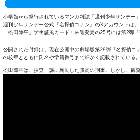
小学館から発行されているマンガ雑誌「週刊少年サンデー」。
週刊少年サンデー公式『名探偵コナン』のXアカウントは、5
「松田陣平」学生証風カード！来週発売の25号には第2弾
公開された付録は、現在公開中の劇場版第29弾『名探偵コ
の校章とともに氏名や学籍番号まで細かく記載されている
松田陣平は、捜査一課に異動した孤高の刑事。しかし、観