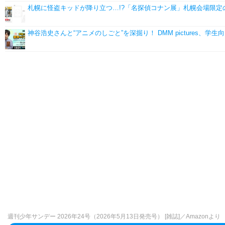
札幌に怪盗キッドが降り立つ…!?「名探偵コナン展」札幌会場限定
神谷浩史さんと“アニメのしごと”を深掘り！ DMM pictures、
週刊少年サンデー 2026年24号（2026年5月13日発売号） [雑誌]／Amazonより