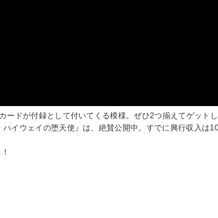
風カードが付録として付いてくる模様。ぜひ2つ揃えてゲット
 ハイウェイの堕天使』は、絶賛公開中。すでに興行収入は1
中！