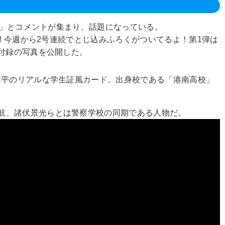
！」とコメントが集まり、話題になっている。
! 今週から2号連続でとじ込みふろくがついてるよ！第1弾は
、付録の写真を公開した。
陣平のリアルな学生証風カード。出身校である「港南高校」
航、諸伏景光らとは警察学校の同期である人物だ。