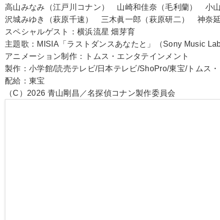
高山みなみ（江戸川コナン） 山崎和佳奈（毛利蘭） 小
沢城みゆき（萩原千速） 三木眞一郎（萩原研二） 神奈
スペシャルゲスト：横浜流星 畑芽育
主題歌：MISIA「ラストダンスあなたと」（Sony Music Label
アニメーション制作：トムス・エンタテインメント
製作：小学館/読売テレビ/日本テレビ/ShoPro/東宝/トム
配給：東宝
（C）2026 青山剛昌／名探偵コナン製作委員会