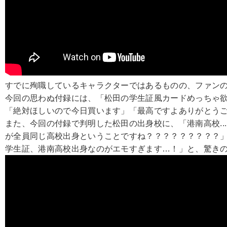
すでに殉職しているキャラクターではあるものの、ファン
今回の思わぬ付録には、「松田の学生証風カードめっちゃ
「絶対ほしいので今日買います」「最高ですよありがとう
また、今回の付録で判明した松田の出身校に、「港南高校..
が全員同じ高校出身ということですね？？？？？？？？？
学生証、港南高校出身なのがエモすぎます…！」と、驚き