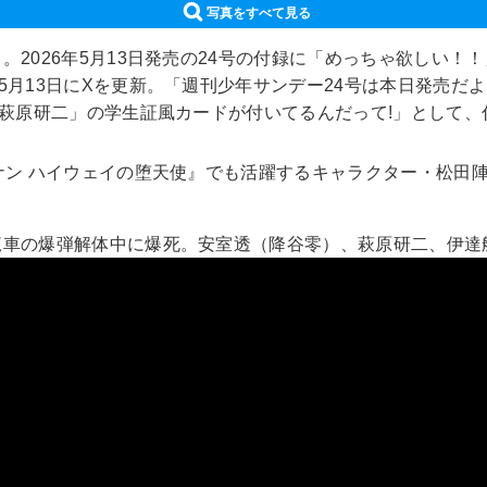
写真をすべて見る
2026年5月13日発売の24号の付録に「めっちゃ欲しい！
月13日にXを更新。「週刊少年サンデー24号は本日発売だよ
「萩原研二」の学生証風カードが付いてるんだって!」として
ナン ハイウェイの堕天使』でも活躍するキャラクター・松田
。
覧車の爆弾解体中に爆死。安室透（降谷零）、萩原研二、伊達