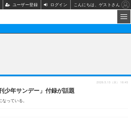
ユーザー登録
ログイン
こんにちは、ゲストさん
CL
映画/ドラマ
ノベル
映画
声優
舞台
声優
2026.5.13（水） 16:45
週刊少年サンデー」付録が話題
グッズ
ビジネス
アーティスト
実写
になっている。
海外
イベント
映画/ドラマ
座談会
ABEMA Cafe