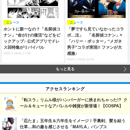
ニュース
ニュース
「夢ですら見ていなかったコラ
ホントに新一なの？「名探偵コ
ボ…泣」 「名探偵コナン」×
ナン」“命がけの復活”などをピ
「ハリー・ポッター」“メガネ
ックアップ♪ 公式アプリでドレ
男子”コラボ実現!! ファンが大
ス回特集がリバイバル
感激♪
2025.2.18(火) 17:00
2025.1.15(水) 12:01
もっと見る
アクセスランキング
「転スラ」リムル様がハンバーガーに挟まれちゃった!? ク
ール＆キュートなアパレルや雑貨が新登場！【COSPA】
「忍たま」五年生＆六年生をイメージ！手裏剣、髪を結う
仕草…和の趣を感じさせる「MAYLA」パンプス