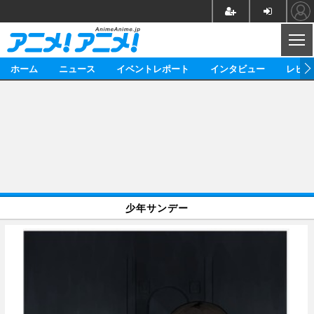
CL
ホーム
ニュース
イベントレポート
インタビュー
レビュ
ニュース
アニメ
映画/ドラマ
イベントレポート
マンガ
ノベル
アニメ
映画
インタビュー
音楽
声優
ライブ
舞台
スタッフ
声優
レビュー
少年サンデー
ゲーム
グッズ
海外イベント
ビジネス
俳優・タレント
アーティスト
アニメ
実写
動画
イベント
海外
ビジネス
書評
イベント
アニメ
映画/ドラマ
連載・コラム
ゲーム
座談会
アニメ！アニメ！TV
ABEMA Cafe