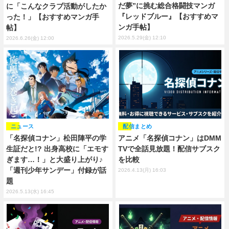
だ夢”に挑む総合格闘技マンガ
に「こんなクラブ活動がしたか
『レッドブルー』【おすすめマ
った！」【おすすめマンガ手
ンガ手帖】
帖】
2026.5.29(金) 12:10
2026.6.26(金) 12:00
配信まとめ
ニュース
アニメ「名探偵コナン」はDMM
「名探偵コナン」松田陣平の学
TVで全話見放題！配信サブスク
生証だと!? 出身高校に「エモす
を比較
ぎます…！」と大盛り上がり♪
「週刊少年サンデー」付録が話
2026.4.13(月) 16:03
題
2026.5.13(水) 16:45