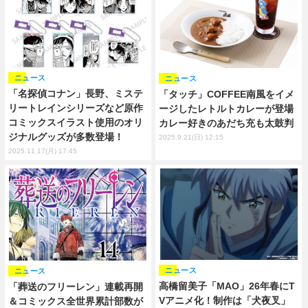
ニュース
ニュース
「名探偵コナン」長野、ミステ
「タッチ」COFFEE南風をイメ
リートレインシリーズなど原作
ージしたレトルトカレーが登場
コミックスイラスト使用のオリ
カレー好きのあだち充も太鼓判
ジナルグッズが多数登場！
2025.9.21(日) 12:15
2025.11.17(月) 17:45
ニュース
ニュース
高橋留美子「MAO」26年春にT
「葬送のフリーレン」連載再開
Vアニメ化！制作は「犬夜叉」
＆コミックス全世界累計部数が