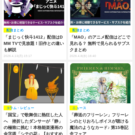
配信まとめ
配信まとめ
「まじっく快斗1412」配信はD
「MAO」のアニメ配信はどこで
MM TVで見放題！旧作との違い
見れる？ 無料で見られるサブス
も解説
クまとめ
2026.4.13(月) 15:17
2026.4.8(水) 16:40
コラム・レビュー
ニュース
「国宝」で歌舞伎に熱狂した人
「葬送のフリーレン」フリーレ
へ 挫折したダンサーが「静」
ンのとりおろしボイスが聴ける
の極致に挑む！本格能楽漫画の
魔法のようなカード♪ 第15巻記
金字塔「シテの花」【おすすめ
念フェア