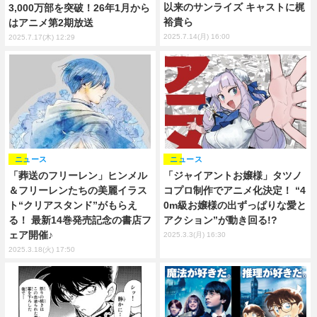
以来のサンライズ キャストに梶
3,000万部を突破！26年1月から
裕貴ら
はアニメ第2期放送
2025.7.14(月) 16:00
2025.7.17(木) 12:29
ニュース
ニュース
「葬送のフリーレン」ヒンメル
「ジャイアントお嬢様」タツノ
＆フリーレンたちの美麗イラス
コプロ制作でアニメ化決定！ “4
ト“クリアスタンド”がもらえ
0m級お嬢様の出ずっぱりな愛と
る！ 最新14巻発売記念の書店フ
アクション”が動き回る!?
ェア開催♪
2025.3.3(月) 16:30
2025.3.18(火) 17:50