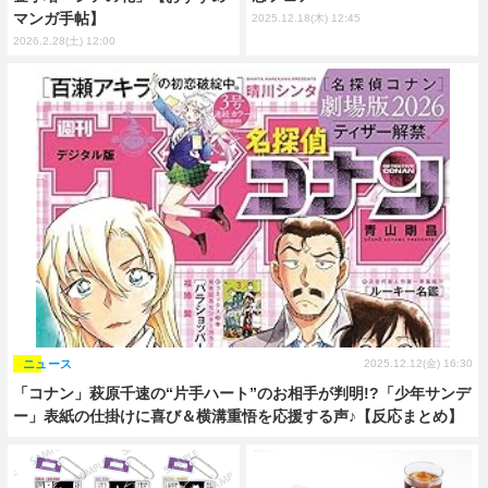
マンガ手帖】
2025.12.18(木) 12:45
2026.2.28(土) 12:00
ニュース
2025.12.12(金) 16:30
「コナン」萩原千速の“片手ハート”のお相手が判明!?「少年サンデ
ー」表紙の仕掛けに喜び＆横溝重悟を応援する声♪【反応まとめ】