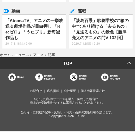
動画
連載
「AbemaTV」アニメの一挙放
「淡島百景」歌劇学校の“箱の
送＆劇場作品が目白押し 「R
中”であり続ける「去るもの」
e:ゼロ」「うたプリ」新海誠
「見送るもの」の景色【藤津
作品も
亮太のアニメの門V 132回】
2017.3.18(土) 9:06
2026.7.12(日) 12:20
ホーム
›
ニュース
›
アニメ
›
記事
TOP
Official
Official
Official
Home
Facebook
twitter
YouTube
お問合せ
広告掲載
会社概要
個人情報保護方針
紹介した商品/サービスを購入、契約した場合に、
売上の一部が弊社サイトに還元されることがあります。
当サイトに掲載の記事・見出し・写真・画像の無断転載を禁じます。
Copyright © 2026 IID, Inc.