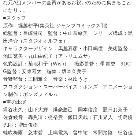
な元A組メンバーの全員があるお祝いのために集まること
になり…。
■スタッフ
原作：堀越耕平(集英社 ジャンプコミックス刊)
総監督：長崎健司 監督：中山奈緒美 シリーズ構成：黒
田洋介（スタジオオルフェ）
キャラクターデザイン：馬越嘉彦・小田嶋瞳 美術監督：
池田繁美・丸山由紀子（アトリエムサ）
色彩設計：菊地和子（Wish） 撮影監督：澤 貴史 3DC
G監督：安東容太 編集：坂本久美子
音響監督：三間雅文 音楽：林ゆうき
プロダクション・スーパーバイズ：ボンズ アニメーショ
ン制作：ボンズフィルム
■声の出演
緑谷出久：山下大輝 爆豪勝己：岡本信彦 麗日お茶子：
佐倉綾音 轟焦凍：梶裕貴 飯田天哉：石川界人 切島鋭
児郎：増田俊樹
蛙吹梅雨：悠木碧 上鳴電気：畠中祐 常闇踏陰：細谷佳