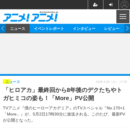
CL
ム
ニュース
イベントレポート
インタビュー
レビュー
ニュース
アニメ
映画/ドラマ
イベントレポート
マンガ
ノベル
アニメ
映画
インタビュー
音楽
声優
ライブ
舞台
スタッフ
声優
レビュー
2026.4.25（土） 17:30
ニュース
「ヒロアカ」最終回から8年後のデクたちやト
ゲーム
グッズ
海外イベント
ビジネス
俳優・タレント
アーティスト
アニメ
実写
動画
ガヒミコの姿も！「More」PV公開
イベント
海外
ビジネス
書評
イベント
アニメ
映画/ドラマ
連載・コラム
TVアニメ『僕のヒーローアカデミア』のTVスペシャル『No.170+1
「More」』が、5月2日17時30分に放送される。このたび、最新PV
ゲーム
座談会
アニメ！アニメ！TV
ABEMA Cafe
が公開となった。