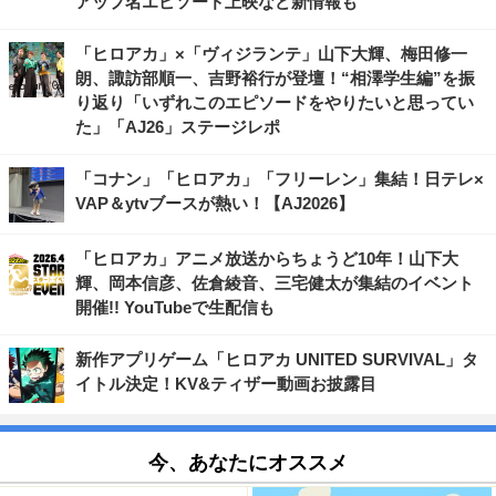
アップ名エピソード上映など新情報も
「ヒロアカ」×「ヴィジランテ」山下大輝、梅田修一
朗、諏訪部順一、吉野裕行が登壇！“相澤学生編”を振
り返り「いずれこのエピソードをやりたいと思ってい
た」「AJ26」ステージレポ
「コナン」「ヒロアカ」「フリーレン」集結！日テレ×
VAP＆ytvブースが熱い！【AJ2026】
「ヒロアカ」アニメ放送からちょうど10年！山下大
輝、岡本信彦、佐倉綾音、三宅健太が集結のイベント
開催!! YouTubeで生配信も
新作アプリゲーム「ヒロアカ UNITED SURVIVAL」タ
イトル決定！KV&ティザー動画お披露目
今、あなたにオススメ