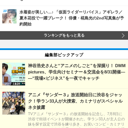
水着姿が美しい…♪ 「仮面ライダーリバイス」アギレラ／
夏木花役で一躍ブレーク！ 俳優・椛島光の2nd写真集が予
約開始
ランキングをもっと見る
編集部ピックアップ
神谷浩史さんと“アニメのしごと”を深掘り！ DMM
pictures、学生向けセミナー＆交流会を8/31開催―
―“現場×ビジネス”を一夜でキャッチ
アニメ『サンダー３』放送開始日に渋谷をジャッ
ク！学ラン33人が大捜索、カミナリがスペシャル
ネタ披露
TVアニメ『サンダー３』の放送開始を記念し、7月8日に
渋谷で街頭イベントが開催された。学ラン33人が主人公の
妹を探す設定で渋谷を練り歩き、お笑いコンビ・カミナリ