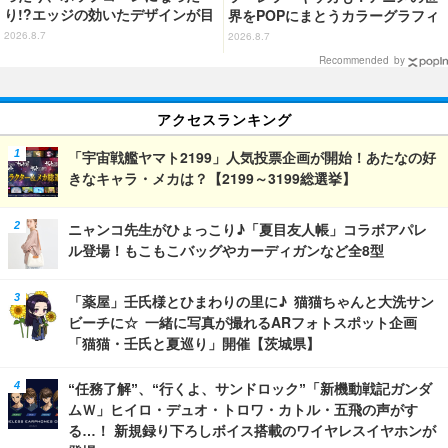
り!?エッジの効いたデザインが目
界をPOPにまとうカラーグラフィ
を引く♪ トートバッグやポーチが
ックTシャツが新登場
2026.8.7
2026.8.7
登場
Recommended by
アクセスランキング
「宇宙戦艦ヤマト2199」人気投票企画が開始！あたなの好
きなキャラ・メカは？【2199～3199総選挙】
ニャンコ先生がひょっこり♪「夏目友人帳」コラボアパレ
ル登場！もこもこバッグやカーディガンなど全8型
「薬屋」壬氏様とひまわりの里に♪ 猫猫ちゃんと大洗サン
ビーチに☆ 一緒に写真が撮れるARフォトスポット企画
「猫猫・壬氏と夏巡り」開催【茨城県】
“任務了解”、“行くよ、サンドロック”「新機動戦記ガンダ
ムＷ」ヒイロ・デュオ・トロワ・カトル・五飛の声がす
る…！ 新規録り下ろしボイス搭載のワイヤレスイヤホンが