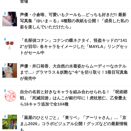
登場
声優・小倉唯、可愛いもクールも…どっちも好きだ!! 最新
写真集「ゆいま～る」4種類の表紙を公開！「成長した私の
姿を楽しんでいただけたら」
「名探偵コナン」コナンの蝶ネクタイ、怪盗キッドの“141
2”が目印♪ 各キャラをイメージした「MAYLA」リングセッ
トがセール中
声優・井口裕香、大自然の水着姿からムーディーなホテル
まで…♪ グラマラス＆妖艶な“今”を切り取り！3冊目写真集
が発売中
自分の名前と好きなキャラを組み合わせられる！ 「呪術廻
戦」「死滅回游」はんこが銀行印に！虎杖悠仁、乙骨憂太
ら16キャラ追加で全104種
「薬屋のひとりごと」「東リベ」「アーリャさん」…「京
まふ2026」コラボビジュアル公開！グッズなどの最新情報
も