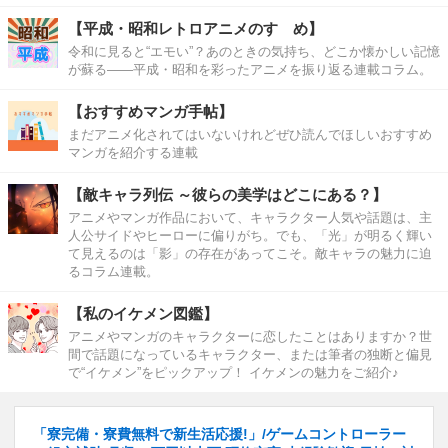
【平成・昭和レトロアニメのすゝめ】
令和に見ると“エモい”？あのときの気持ち、どこか懐かしい記憶
が蘇る――平成・昭和を彩ったアニメを振り返る連載コラム。
【おすすめマンガ手帖】
まだアニメ化されてはいないけれどぜひ読んでほしいおすすめ
マンガを紹介する連載
【敵キャラ列伝 ～彼らの美学はどこにある？】
アニメやマンガ作品において、キャラクター人気や話題は、主
人公サイドやヒーローに偏りがち。でも、「光」が明るく輝い
て見えるのは「影」の存在があってこそ。敵キャラの魅力に迫
るコラム連載。
【私のイケメン図鑑】
アニメやマンガのキャラクターに恋したことはありますか？世
間で話題になっているキャラクター、または筆者の独断と偏見
で“イケメン”をピックアップ！ イケメンの魅力をご紹介♪
「寮完備・寮費無料で新生活応援!」/ゲームコントローラー