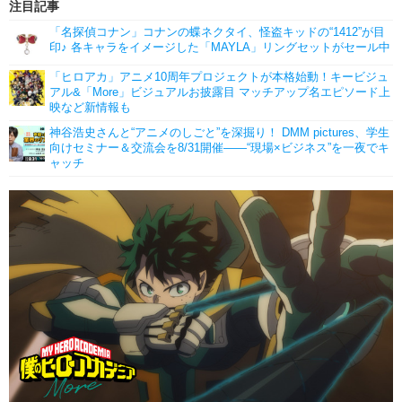
注目記事
「名探偵コナン」コナンの蝶ネクタイ、怪盗キッドの“1412”が目
印♪ 各キャラをイメージした「MAYLA」リングセットがセール中
「ヒロアカ」アニメ10周年プロジェクトが本格始動！キービジュ
アル&「More」ビジュアルお披露目 マッチアップ名エピソード上
映など新情報も
神谷浩史さんと“アニメのしごと”を深掘り！ DMM pictures、学生
向けセミナー＆交流会を8/31開催――“現場×ビジネス”を一夜でキ
ャッチ