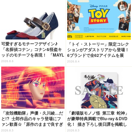
可愛すぎるモチーフデザイン♪
「トイ・ストーリー」限定コレク
「名探偵コナン」コナン&怪盗キ
ションがアダストリアから登場！
ッドのモチーフを表現！ 「MAYL
6ブランドで全62アイテムを展
A」パンプスがセール実施中【3
開 店舗で購入するとオリジナル
2026.8.6
2026.8.4
0％オフセール】
マグネットをプレゼント☆
「攻殻機動隊」声優・久川綾…だ
「劇場版モノノ怪 第三章 蛇神」
と!? 士郎作品のキャラ登場にフ
が豪華特典満載でBlu-ray＆DVD
ァン歓喜☆「原作のままで良すぎ
化！ 描き下ろし後日譚を掲載し
るな」「脳の処理が追いつかない
たブックレットなど
2026.8.5
2026.8.5