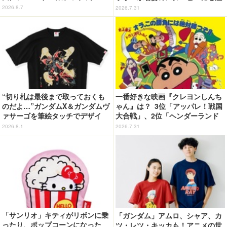
どちらも楽しめる☆【8月10日
目
2026.8.7
2026.7.31
～】
“切り札は最後まで取っておくも
一番好きな映画『クレヨンしんち
のだよ…”ガンダムX＆ガンダムヴ
ゃん』は？ 3位「アッパレ！戦国
ァサーゴを筆絵タッチでデザイ
大合戦」、2位「ヘンダーランド
ン！「ガンダムX」Tシャツ発売
の大冒険」、1位は…？【『映画
2026.8.1
2026.7.31
クレヨンしんちゃん 奇々怪々！
オラの妖怪バケ～ション』公開記
念】
「サンリオ」キティがリボンに乗
「ガンダム」アムロ、シャア、カ
ったり、ポップコーンになった
ツ・レツ・キッカも！アニメの世