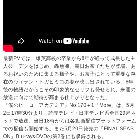
最新PVでは、雄英高校の卒業から8年が経って成長した主
人公・デクをはじめ、轟焦凍、麗日お茶子たちが登場。あ
るお祝いのために集まる様子や、お茶子にとって重要な存
在のヴィラン・トガヒミコの姿が映し出されている。8年
後の物語だからこその印象的なセリフも発せられ、来週の
放送に向けて期待が高まる仕上がりとなった。
『僕のヒーローアカデミア』No.170＋1「More」は、5月
2日17時30分より、読売テレビ・日本テレビ系全国29局ネ
ットで放送。当日18時からは各動画配信プラットフォーム
での配信も開始する。また5月20日発売の『FINAL SEAS
ON』Blu-ray&DVDの第2巻にも収録される。