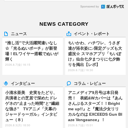
Sponsored by
NEWS CATEGORY
ニュース
イベント・レポート
“推し活”で大活躍間違いなし
ちいかわ、ハチワレ、うさぎ
☆「光るぬいポーチ」が新登
達が浴衣姿に♪限定グッズも大
場！ELワイヤー搭載でぬいが
盛況☆ スマホアプリ「ちいぽ
輝く
け」仙台七夕まつりに七夕飾
りを掲出【レポ】
2026.8.7(金) 16:15
2026.8.7(金) 16:30
インタビュー
コラム・レビュー
小清水亜美 史実をたどり、
アニメディア9月号は本日発
共演者との芝居で深めたドレ
売！ 表紙&Wカバーは『あん
ゲネの“止まった時間”と“繊細
さんぶるスターズ！！Bright
な強さ” TVアニメ「天幕の
me up!!』と『魔法少女リリ
ジャードゥーガル」インタビ
カルなのは EXCEEDS Gun Bl
ュー（８）
aze Vengeance』！
2026.8.3(月) 18:00
2026.8.7(金) 15:01