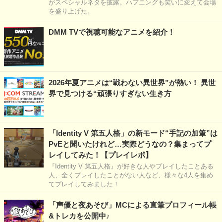
がスペシャルネタを披露。ハプニングも笑いに変えて会場
を盛り上げた。
DMM TVで視聴可能なアニメを紹介！
2026年夏アニメは“戦わない異世界”が熱い！ 異世
界で見つける“頑張りすぎない生き方
「Identity V 第五人格」の新モード“手記の加筆”は
PvEと聞いたけれど…実際どうなの？集まってプ
レイしてみた！【プレイレポ】
『Identity V 第五人格』が好きな人やプレイしたことある
人、全くプレイしたことがない人など、様々な4人を集め
てプレイしてみました！
「声優と夜あそび」MCによる直筆プロフィール帳
&トレカを公開中♪