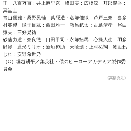
正 八百万百：井上麻里奈 峰田実：広橋涼 耳郎響香：
真堂圭
青山優雅：桑野晃輔 葉隠透：名塚佳織 芦戸三奈：喜多
村英梨 障子目蔵：西田雅一 瀬呂範太：古島清孝 尾白
猿夫：三好晃祐
砂藤力道：奈良徹 口田甲司：永塚拓馬 心操人使：羽多
野渉 通形ミリオ：新垣樽助 天喰環：上村祐翔 波動ね
じれ：安野希世乃
（C）堀越耕平／集英社・僕のヒーローアカデミア製作委
員会
《高橋克則》