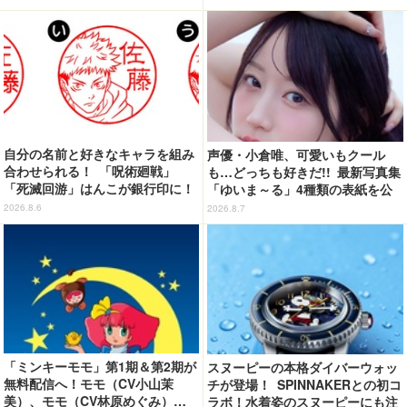
よお」…第5話【ネタバレあり反
応まとめ】
自分の名前と好きなキャラを組み
声優・小倉唯、可愛いもクール
合わせられる！ 「呪術廻戦」
も…どっちも好きだ!! 最新写真集
「死滅回游」はんこが銀行印に！
「ゆいま～る」4種類の表紙を公
虎杖悠仁、乙骨憂太ら16キャラ追
開！「成長した私の姿を楽しんで
2026.8.6
2026.8.7
加で全104種
いただけたら」
「ミンキーモモ」第1期＆第2期が
スヌーピーの本格ダイバーウォッ
無料配信へ！モモ（CV小山茉
チが登場！ SPINNAKERとの初コ
美）、モモ（CV林原めぐみ）…
ラボ！水着姿のスヌーピーにも注