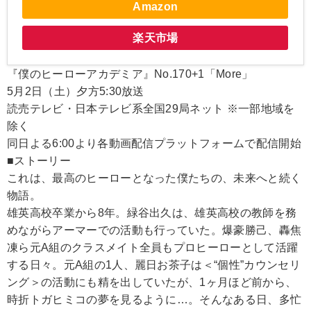
Amazon
楽天市場
『僕のヒーローアカデミア』No.170+1「More」
5月2日（土）夕方5:30放送
読売テレビ・日本テレビ系全国29局ネット ※一部地域を
除く
同日よる6:00より各動画配信プラットフォームで配信開始
■ストーリー
これは、最高のヒーローとなった僕たちの、未来へと続く
物語。
雄英高校卒業から8年。緑谷出久は、雄英高校の教師を務
めながらアーマーでの活動も行っていた。爆豪勝己、轟焦
凍ら元A組のクラスメイト全員もプロヒーローとして活躍
する日々。元A組の1人、麗日お茶子は＜“個性”カウンセリ
ング＞の活動にも精を出していたが、1ヶ月ほど前から、
時折トガヒミコの夢を見るように…。そんなある日、多忙