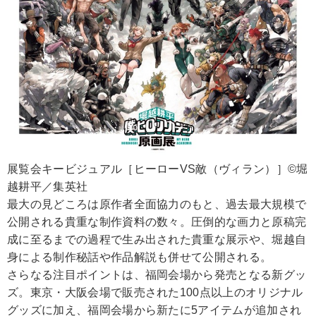
展覧会キービジュアル​［ヒーローVS敵（ヴィラン）］©堀
越耕平／集英社
最大の見どころは原作者全面協力のもと、過去最大規模で
公開される貴重な制作資料の数々。圧倒的な画力と原稿完
成に至るまでの過程で生み出された貴重な展示や、堀越自
身による制作秘話や作品解説も併せて公開される。
さらなる注目ポイントは、福岡会場から発売となる新グッ
ズ。東京・大阪会場で販売された100点以上のオリジナル
グッズに加え、福岡会場から新たに5アイテムが追加され