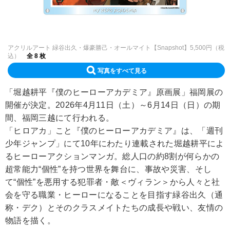
アクリルアート 緑谷出久・爆豪勝己・オールマイト【Snapshot】5,500円（税
込）
全 8 枚
写真をすべて見る
「堀越耕平『僕のヒーローアカデミア』原画展」福岡展の
開催が決定。2026年4月11日（土）～6月14日（日）の期
間、福岡三越にて行われる。
「ヒロアカ」こと『僕のヒーローアカデミア』は、「週刊
少年ジャンプ」にて10年にわたり連載された堀越耕平によ
るヒーローアクションマンガ。総人口の約8割が何らかの
超常能力“個性”を持つ世界を舞台に、事故や災害、そし
て“個性”を悪用する犯罪者・敵＜ヴィラン＞から人々と社
会を守る職業・ヒーローになることを目指す緑谷出久（通
称・デク）とそのクラスメイトたちの成長や戦い、友情の
物語を描く。