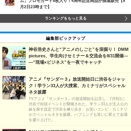
ム」プロモカード9枚入り！4周年記念商品が抽選販売【9
月2日23時まで】
ランキングをもっと見る
編集部ピックアップ
神谷浩史さんと“アニメのしごと”を深掘り！ DMM
pictures、学生向けセミナー＆交流会を8/31開催―
―“現場×ビジネス”を一夜でキャッチ
アニメ『サンダー３』放送開始日に渋谷をジャッ
ク！学ラン33人が大捜索、カミナリがスペシャル
ネタ披露
TVアニメ『サンダー３』の放送開始を記念し、7月8日に
渋谷で街頭イベントが開催された。学ラン33人が主人公の
妹を探す設定で渋谷を練り歩き、お笑いコンビ・カミナリ
がスペシャルネタを披露。ハプニングも笑いに変えて会場
を盛り上げた。