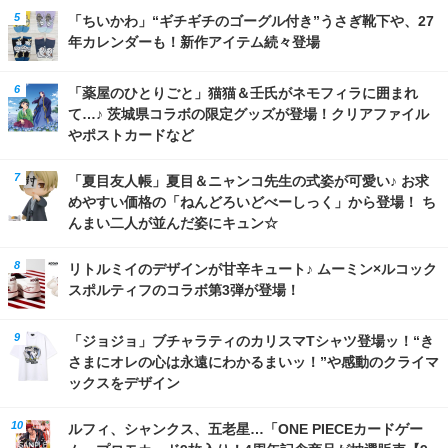
「ちいかわ」“ギチギチのゴーグル付き”うさぎ靴下や、27
年カレンダーも！新作アイテム続々登場
「薬屋のひとりごと」猫猫＆壬氏がネモフィラに囲まれ
て…♪ 茨城県コラボの限定グッズが登場！クリアファイル
やポストカードなど
「夏目友人帳」夏目＆ニャンコ先生の式姿が可愛い♪ お求
めやすい価格の「ねんどろいどべーしっく」から登場！ ち
んまい二人が並んだ姿にキュン☆
リトルミイのデザインが甘辛キュート♪ ムーミン×ルコック
スポルティフのコラボ第3弾が登場！
「ジョジョ」ブチャラティのカリスマTシャツ登場ッ！“き
さまにオレの心は永遠にわかるまいッ！”や感動のクライマ
ックスをデザイン
ルフィ、シャンクス、五老星…「ONE PIECEカードゲー