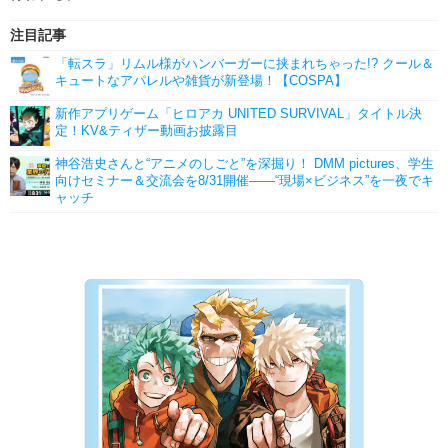
注目記事
「転スラ」リムル様がハンバーガーに挟まれちゃった!? クール＆
キュートなアパレルや雑貨が新登場！【COSPA】
新作アプリゲーム「ヒロアカ UNITED SURVIVAL」タイトル決
定！KV&ティザー動画お披露目
神谷浩史さんと“アニメのしごと”を深掘り！ DMM pictures、学生
向けセミナー＆交流会を8/31開催――“現場×ビジネス”を一夜でキ
ャッチ