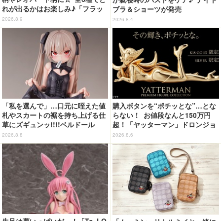
れが出るかはお楽しみ♪「フラッ
ブラ＆ショーツが発売
フィーハローキティチャーム」第
2026.8.9
2026.8.4
2弾登場【8月20日～】
「私を選んで」…口元に咥えた値
購入ボタンを“ポチッとな”…とな
札やスカートの裾を持ち上げる仕
らない！ お値段なんと150万円
草にズギュンッ!!!!ベルドール
超！「ヤッターマン」ドロンジョ
「ロゼ」がフィギュアで新登場
様が黄金の輝きをまといミニフィ
2026.8.8
2026.8.6
ギュア化 ヤッターワン&おだてブ
タも