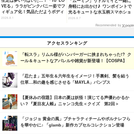
生足は夢いっぱいだ…！「To LO
「ムーミン」リトルミイと一緒に
VEる」ララがピンクバニー姿でフ
身軽にお出かけ♪ ワンポイントで
ィギュア化！気品ただようボディ
光るキュートな水玉柄スマホショ
に注目
ルダーが新登場！
2026.8.1
2026.8.7
Recommended by
アクセスランキング
「転スラ」リムル様がハンバーガーに挟まれちゃった!? ク
ール＆キュートなアパレルや雑貨が新登場！【COSPA】
「忍たま」五年生＆六年生をイメージ！手裏剣、髪を結う
仕草…和の趣を感じさせる「MAYLA」パンプス
【夏休みの宿題】日本の夏は妖怪！演じてる声優わかるか
い？『夏目友人帳』ニャンコ先生＜クイズ 第2回＞
「ジョジョ 黄金の風」ブチャラティチームやポルナレフら
を華やかに♪ 「glamb」新作カプセルコレクション登場