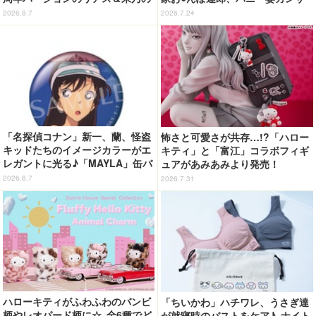
フィギュアがリニューアルパッケ
イねこ登場にゃ！ 第4話の衝撃ラ
2026.8.7
2026.7.24
ージで登場！
ストに「ヤバいをどんどん更新し
てる」【ネタバレあり反応まと
め】
「名探偵コナン」新一、蘭、怪盗
怖さと可愛さが共存…!?「ハロー
キッドたちのイメージカラーがエ
キティ」と「富江」コラボフィギ
レガントに光る♪「MAYLA」缶バ
ュアがあみあみより発売！
ッジの全種セットがお得に！【3
2026.8.7
2026.7.31
0％オフセール】
ハローキティがふわふわのバンビ
「ちいかわ」ハチワレ、うさぎ達
柄やレオパード柄に☆ 全6種でど
が就寝時のバストをケア♪ ナイト