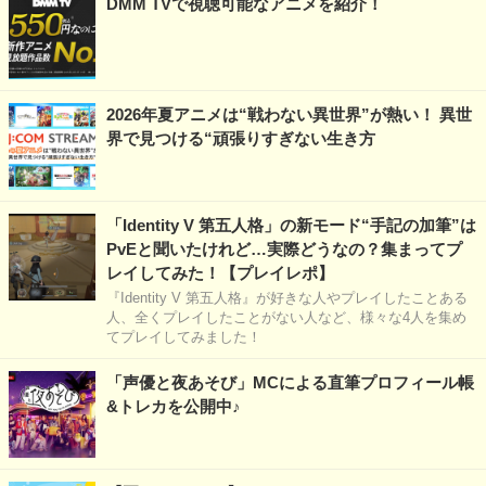
DMM TVで視聴可能なアニメを紹介！
2026年夏アニメは“戦わない異世界”が熱い！ 異世
界で見つける“頑張りすぎない生き方
「Identity V 第五人格」の新モード“手記の加筆”は
PvEと聞いたけれど…実際どうなの？集まってプ
レイしてみた！【プレイレポ】
『Identity V 第五人格』が好きな人やプレイしたことある
人、全くプレイしたことがない人など、様々な4人を集め
てプレイしてみました！
「声優と夜あそび」MCによる直筆プロフィール帳
&トレカを公開中♪