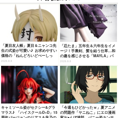
「夏目友人帳」夏目＆ニャンコ先
「忍たま」五年生＆六年生をイメ
生の式姿が可愛い♪ お求めやすい
ージ！手裏剣、髪を結う仕草…和
価格の「ねんどろいどべーしっ
の趣を感じさせる「MAYLA」パ
く」から登場！ ちんまい二人が
ンプス
2026.8.8
2026.8.8
並んだ姿にキュン☆
キャミソール姿がセクシー&グラ
「今週もひどかったｗ」夏アニメ
マラス♪ 「ハイスクールD×D」15
の問題作「ヤニねこ」にエロ漫画
周年バージョンのリアス＆朱乃の
家お●んぽ達郎、バニー姿カンサ