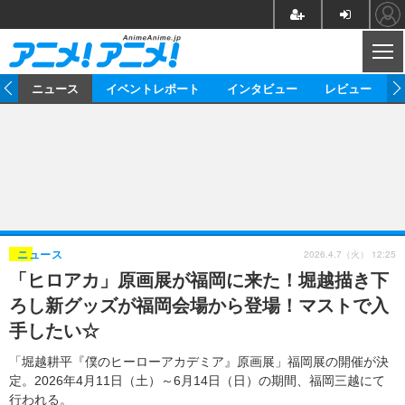
CL
ム
ニュース
イベントレポート
インタビュー
レビュー
ニュース
アニメ
映画/ドラマ
イベントレポート
マンガ
ノベル
アニメ
映画
インタビュー
音楽
声優
ライブ
舞台
スタッフ
声優
レビュー
2026.4.7（火） 12:25
ニュース
「ヒロアカ」原画展が福岡に来た！堀越描き下
ゲーム
グッズ
海外イベント
ビジネス
俳優・タレント
アーティスト
アニメ
実写
動画
ろし新グッズが福岡会場から登場！マストで入
イベント
海外
ビジネス
書評
イベント
アニメ
映画/ドラマ
連載・コラム
手したい☆
ゲーム
座談会
アニメ！アニメ！TV
ABEMA Cafe
「堀越耕平『僕のヒーローアカデミア』原画展」福岡展の開催が決
定。2026年4月11日（土）～6月14日（日）の期間、福岡三越にて
行われる。