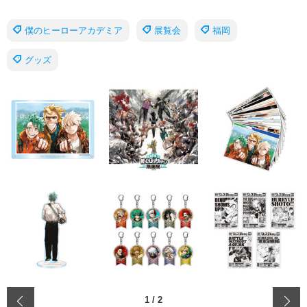
僕のヒーローアカデミア
展覧会
福岡
グッズ
‹
1
/
2