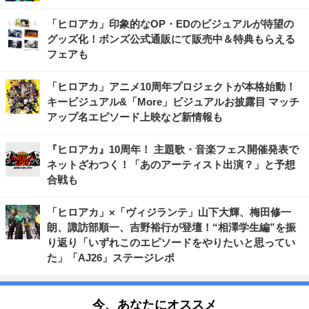
「ヒロアカ」印象的なOP・EDのビジュアルが待望の
グッズ化！ボンズ公式通販にて販売中＆特典もらえる
フェアも
「ヒロアカ」アニメ10周年プロジェクトが本格始動！
キービジュアル&「More」ビジュアルお披露目 マッチ
アップ名エピソード上映など新情報も
『ヒロアカ』10周年！ 主題歌・音楽フェス開催発表で
ネットざわつく！「あのアーティスト出演？」と予想
合戦も
「ヒロアカ」×「ヴィジランテ」山下大輝、梅田修一
朗、諏訪部順一、吉野裕行が登壇！“相澤学生編”を振
り返り「いずれこのエピソードをやりたいと思ってい
た」「AJ26」ステージレポ
今、あなたにオススメ