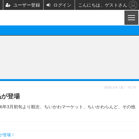
ユーザー登録
ログイン
こんにちは、ゲストさん
CL
映画/ドラマ
ノベル
映画
声優
舞台
声優
2026.3.6（金） 12:15
品が登場
グッズ
ビジネス
アーティスト
実写
6年3月初旬より順次、ちいかわマーケット、ちいかわらんど、その他
海外
イベント
映画/ドラマ
座談会
ABEMA Cafe
が登場！