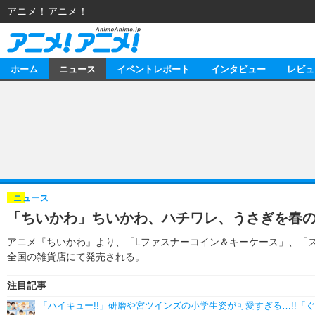
アニメ！アニメ！
ホーム
ニュース
イベントレポート
インタビュー
レビュ
ニュース
アニメ
イベントレポート
マンガ
アニメ
インタビュー
音楽
ライブ
スタッフ
レビュー
ニュース
「ちいかわ」ちいかわ、ハチワレ、うさぎを春の
ゲーム
海外イベント
俳優・タレント
アニメ
動画
アニメ『ちいかわ』より、「Lファスナーコイン＆キーケース」、「ス
イベント
ビジネス
書評
アニメ
連載・コラム
全国の雑貨店にて発売される。
ゲーム
アニメ！アニメ！TV
注目記事
「ハイキュー!!」研磨や宮ツインズの小学生姿が可愛すぎる…!!「