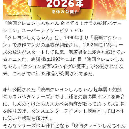
『映画クレヨンしんちゃん 奇々怪々！オラの妖怪バケ～
ション』スーパーティザービジュアル
『クレヨンしんちゃん』は、1990年より「漫画アクショ
ン」で原作マンガの連載が開始され、1992年にTVシリー
ズの放送がスタートして以来、老若男女に愛され続けてい
るアニメだ。劇場版は1993年に1作目『映画クレヨンしん
ちゃん アクション仮面VSハイグレ魔王』が公開されて以
来、これまでに計32作品が公開されてきた。
昨年公開された『映画クレヨンしんちゃん 超華麗！灼熱
のカスカベダンサーズ』では、踊る灼熱の国インドを舞台
に、しんのすけたちカスカベ防衛隊が歌って踊って大乱舞
を繰り広げ、ダンスエンターテイメント映画として日本中
に笑いと感動を届けた。
そんなシリーズの33作目となる『映画クレヨンしんちゃん