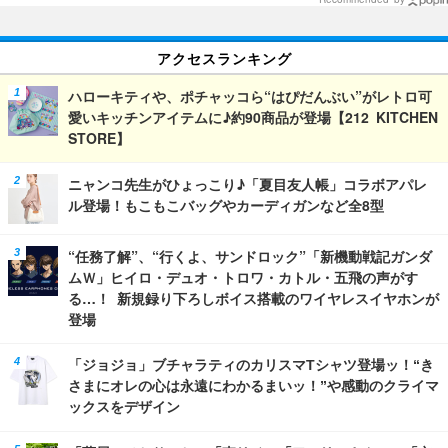
アクセスランキング
ハローキティや、ポチャッコら“はぴだんぶい”がレトロ可
愛いキッチンアイテムに♪約90商品が登場【212 KITCHEN
STORE】
ニャンコ先生がひょっこり♪「夏目友人帳」コラボアパレ
ル登場！もこもこバッグやカーディガンなど全8型
“任務了解”、“行くよ、サンドロック”「新機動戦記ガンダ
ムＷ」ヒイロ・デュオ・トロワ・カトル・五飛の声がす
る…！ 新規録り下ろしボイス搭載のワイヤレスイヤホンが
登場
「ジョジョ」ブチャラティのカリスマTシャツ登場ッ！“き
さまにオレの心は永遠にわかるまいッ！”や感動のクライマ
ックスをデザイン