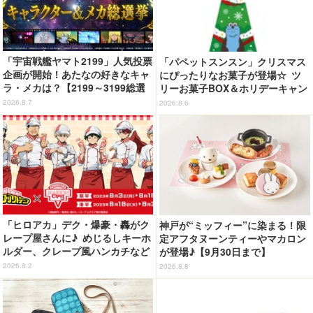
「宇宙戦艦ヤマト2199」人気投票
「パペットスンスン」クリスマス
企画が開始！あたなの好きなキャ
にぴったりなお菓子が登場☆ ツ
ラ・メカは？【2199～3199総選
リーお菓子BOX＆ホリデーキャン
挙】
ディ
2026.8.7
2026.8.6
「ヒロアカ」デク・爆豪・轟がク
神戸が“ミッフィー”に染まる！限
レープ屋さんに♪ めじるしキーホ
定アフタヌーンティーやマカロン
ルダー、クレープ風ハンカチなど
が登場♪【9月30日まで】
限定グッズ＆コラボクレープが登
2026.8.2
2026.8.8
場