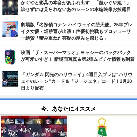
かぐやと彩葉の本音があふれ出す…「超かぐや姫！」
涙せずには見られないあのシーンの本編映像お披露目
劇場版「名探偵コナン ハイウェイの堕天使」25年ブレ
イク女優・畑芽育が出演！声優初挑戦もプロデューサ
ー絶賛「積み重ねた芸歴の厚みを感じる」
映画「ザ・スーパーマリオ」ヨッシーのバックパック
が可愛いすぎ！ 新場面写真＆第2弾ムビチケ情報も到着
「ガンダム 閃光のハサウェイ」4週目入プレは“ハサウ
ェイvsレーン”カード＆「ジージェネ」コード！2月20
日より配布
今、あなたにオススメ