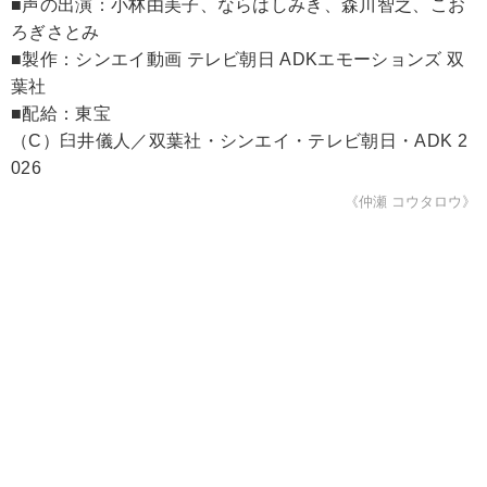
■声の出演：小林由美子、ならはしみき、森川智之、こお
ろぎさとみ
■製作：シンエイ動画 テレビ朝日 ADKエモーションズ 双
葉社
■配給：東宝
（C）臼井儀人／双葉社・シンエイ・テレビ朝日・ADK 2
026
《仲瀬 コウタロウ》