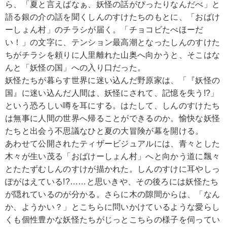
ら、「夏と言えばなぁ、妖怪の話がぴったりなんだべ」と
語る銀の介の話を聞くしんのすけたちのもとに、「おばけ
ーしょん村」のチラシが届く。「チョコビたべほーだ
い！」の文字に、テンション最高潮となったしんのすけた
ちがチラシを頼りに人里離れた山奥へ向かうと、そこはな
んと「妖怪の国」への入り口だった。
妖怪たちが暮らす世界に迷い込んだ野原家は、「『妖怪の
国』に迷い込んだ人間は、妖怪にされて、記憶を失う!?」
という恐ろしい噂を耳にする。はたして、しんのすけたち
は無事に人間の世界へ帰ることができるのか。愉快な妖怪
たちと出会う不思議なひと夏の大冒険が幕を開ける。
あわせて公開されたティザービジュアルには、青々とした
木々が生い茂る「おばけーしょん村」へと向かう道に飄々
とたたずむしんのすけが描かれた。しんのすけに耳やしっ
ぽがはえている!?……と思いきや、その後ろには妖怪たち
が隠れているのが分かる。さらに木の隙間からは、「なん
か、ようかい？」とこちらに問いかけているような愛らし
くも個性豊かな妖怪たちがじっとこちらの様子を伺ってい