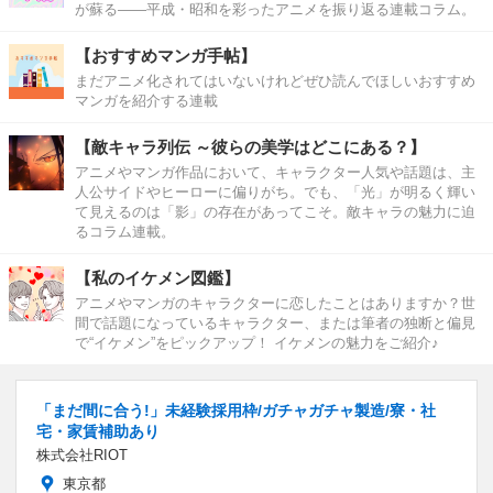
が蘇る――平成・昭和を彩ったアニメを振り返る連載コラム。
【おすすめマンガ手帖】
まだアニメ化されてはいないけれどぜひ読んでほしいおすすめ
マンガを紹介する連載
【敵キャラ列伝 ～彼らの美学はどこにある？】
アニメやマンガ作品において、キャラクター人気や話題は、主
人公サイドやヒーローに偏りがち。でも、「光」が明るく輝い
て見えるのは「影」の存在があってこそ。敵キャラの魅力に迫
るコラム連載。
【私のイケメン図鑑】
アニメやマンガのキャラクターに恋したことはありますか？世
間で話題になっているキャラクター、または筆者の独断と偏見
で“イケメン”をピックアップ！ イケメンの魅力をご紹介♪
「まだ間に合う!」未経験採用枠/ガチャガチャ製造/寮・社
宅・家賃補助あり
株式会社RIOT
東京都