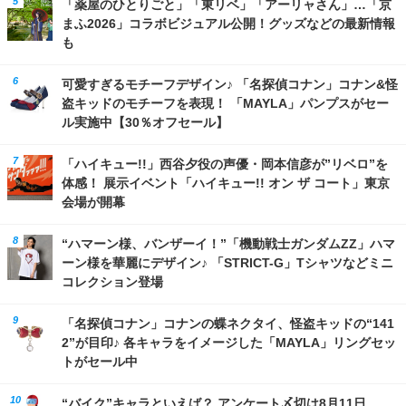
「薬屋のひとりごと」「東リベ」「アーリャさん」…「京
まふ2026」コラボビジュアル公開！グッズなどの最新情報
も
可愛すぎるモチーフデザイン♪ 「名探偵コナン」コナン&怪
盗キッドのモチーフを表現！ 「MAYLA」パンプスがセー
ル実施中【30％オフセール】
「ハイキュー!!」西谷夕役の声優・岡本信彦が”リベロ”を
体感！ 展示イベント「ハイキュー!! オン ザ コート」東京
会場が開幕
“ハマーン様、バンザーイ！”「機動戦士ガンダムZZ」ハマ
ーン様を華麗にデザイン♪ 「STRICT-G」Tシャツなどミニ
コレクション登場
「名探偵コナン」コナンの蝶ネクタイ、怪盗キッドの“141
2”が目印♪ 各キャラをイメージした「MAYLA」リングセッ
トがセール中
“バイク”キャラといえば？ アンケート〆切は8月11日