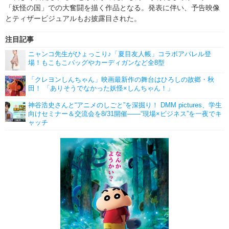
「妖怪の国」での大奮闘を描く作品となる。発表に伴い、予告映像
とティザービジュアルもお披露目された。
注目記事
ニャンコ先生がひょっこり♪「夏目友人帳」コラボアパレル登
場！もこもこバッグやカーディガンなど全8型
「クレヨンしんちゃん」映画最新作の舞台はひろしの故郷・秋
田！ 「ありそうでなかった妖怪×しんちゃん！」
神谷浩史さんと“アニメのしごと”を深掘り！ DMM pictures、学生
向けセミナー＆交流会を8/31開催――“現場×ビジネス”を一夜でキ
ャッチ