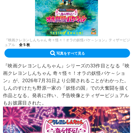
『映画クレヨンしんちゃん 奇々怪々！オラの妖怪バケ～ション』ティザービジ
ュアル
全 5 枚
写真をすべて見る
『映画クレヨンしんちゃん』シリーズの33作目となる『映
画クレヨンしんちゃん 奇々怪々！オラの妖怪バケ～ショ
ン』が、2026年7月31日より公開されることがわかった。
しんのすけたち野原一家の「妖怪の国」での大奮闘を描く
作品となる。発表に伴い、予告映像とティザービジュアル
もお披露目された。