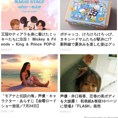
王冠やティアラを身に着けたミッ
ポチャッコ、けろけろけろっぴ、
キーたちに注目！ Mickey & Fri
タキシードサムたちが駅弁に!?
ends × King & Prince POP-U
新幹線で夏休みを楽しむ姿はグッ
P SHOP「MAGIC STAGE」に新
ズに☆「はぴだんぶい」JR東海と
2026.8.4
2026.8.2
商品登場
コラボ企画
「モアナと伝説の海」声優・キャ
声優・井口裕香、圧巻の美ボディ
ラクター・あらすじ【金曜ロード
を大披露！ 初表紙&巻頭10ページ
ショー放送／7月24日】
に登場♪「FLASH」発売
2026.7.24
2026.8.5
Recommended by