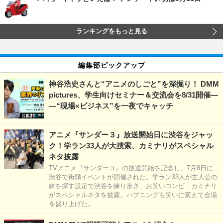
ランキングをもっと見る
編集部ピックアップ
神谷浩史さんと“アニメのしごと”を深掘り！ DMM
pictures、学生向けセミナー＆交流会を8/31開催―
―“現場×ビジネス”を一夜でキャッチ
アニメ『サンダー３』放送開始日に渋谷をジャッ
ク！学ラン33人が大捜索、カミナリがスペシャル
ネタ披露
TVアニメ『サンダー３』の放送開始を記念し、7月8日に
渋谷で街頭イベントが開催された。学ラン33人が主人公の
妹を探す設定で渋谷を練り歩き、お笑いコンビ・カミナリ
がスペシャルネタを披露。ハプニングも笑いに変えて会場
を盛り上げた。