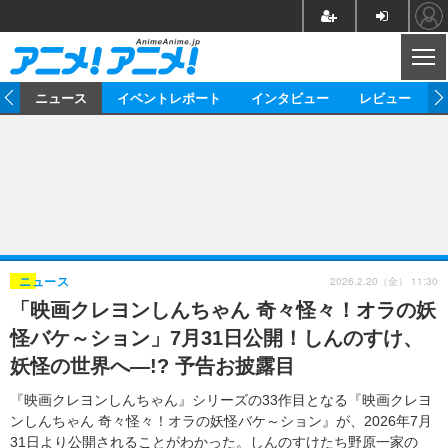
CL
ム
ニュース
イベントレポート
インタビュー
レビュー
ニュース
アニメ
映画/ドラマ
イベントレポート
マンガ
ノベル
アニメ
映画
インタビュー
音楽
声優
ライブ
舞台
スタッフ
声優
レビュー
2026.2.20（金） 11:30
ニュース
「映画クレヨンしんちゃん 奇々怪々！オラの妖
ゲーム
グッズ
海外イベント
ビジネス
俳優・タレント
アーティスト
アニメ
実写
動画
怪バケ～ション」7月31日公開！しんのすけ、
イベント
海外
ビジネス
書評
イベント
アニメ
映画/ドラマ
連載・コラム
妖怪の世界へ―!? 予告お披露目
ゲーム
座談会
アニメ！アニメ！TV
ABEMA Cafe
『映画クレヨンしんちゃん』シリーズの33作目となる『映画クレヨ
ンしんちゃん 奇々怪々！オラの妖怪バケ～ション』が、2026年7月
31日より公開されることがわかった。しんのすけたち野原一家の