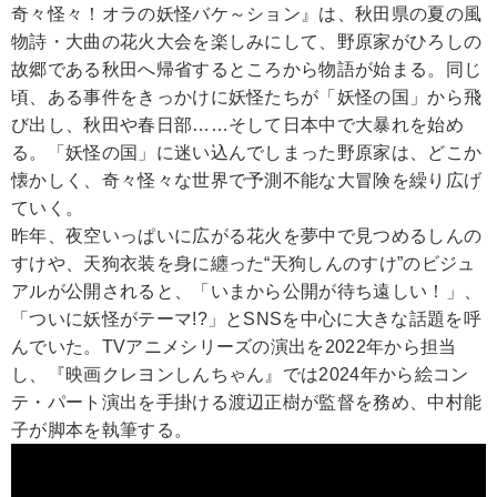
奇々怪々！オラの妖怪バケ～ション』は、秋田県の夏の風
物詩・大曲の花火大会を楽しみにして、野原家がひろしの
故郷である秋田へ帰省するところから物語が始まる。同じ
頃、ある事件をきっかけに妖怪たちが「妖怪の国」から飛
び出し、秋田や春日部……そして日本中で大暴れを始め
る。「妖怪の国」に迷い込んでしまった野原家は、どこか
懐かしく、奇々怪々な世界で予測不能な大冒険を繰り広げ
ていく。
昨年、夜空いっぱいに広がる花火を夢中で見つめるしんの
すけや、天狗衣装を身に纏った“天狗しんのすけ”のビジュ
アルが公開されると、「いまから公開が待ち遠しい！」、
「ついに妖怪がテーマ!?」とSNSを中心に大きな話題を呼
んでいた。TVアニメシリーズの演出を2022年から担当
し、『映画クレヨンしんちゃん』では2024年から絵コン
テ・パート演出を手掛ける渡辺正樹が監督を務め、中村能
子が脚本を執筆する。