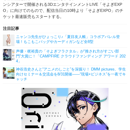
ンシアターで開催される3DエンタテインメントLIVE「そよぎEXP
O」に向けてのもので、配信当日の10時より「そよぎEXPO」のチ
ケット最速販売もスタートする。
注目記事
ニャンコ先生がひょっこり♪「夏目友人帳」コラボアパレル登
場！もこもこバッグやカーディガンなど全8型
声優・梶裕貴の「そよぎフラクタル」が“推され方がすごい部
門”大賞に！「CAMPFIRE クラウドファンディング アワード 202
4」
神谷浩史さんと“アニメのしごと”を深掘り！ DMM pictures、学生
向けセミナー＆交流会を8/31開催――“現場×ビジネス”を一夜でキ
ャッチ