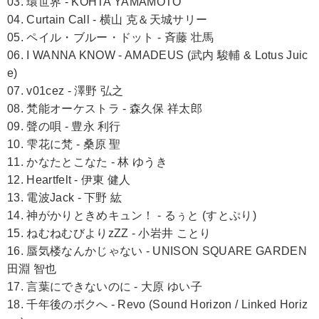
03. 環世界 - KOHTA YAMAMOTO
04. Curtain Call - 横山 克＆天城サリー
05. ペイル・ブルー・ドット - 斉藤 壮馬
06. I WANNA KNOW - AMADEUS (武内 駿輔 & Lotus Juic
e)
07. v01cez - 澤野 弘之
08. 梵能オーケストラ - 森久保 祥太郎
09. 聲の唄 - 豊永 利行
10. 雫花に梵 - 桑原 聖
11. かなたとこなた - 林 ゆうき
12. Heartfelt - 伊東 健人
13. 電波Jack - 下野 紘
14. 神がかりときめキュン！ - るぅと (すとぷり)
15. ねむねむびよりzZZ - 小岩井 ことり
16. 蜃気楼なんかじゃない - UNISON SQUARE GARDEN
田淵 智也
17. 言葉にできないのに - 大原 ゆい子
18. 千年後のボクへ - Revo (Sound Horizon / Linked Horiz