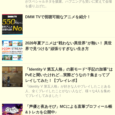
がスペシャルネタを披露。ハプニングも笑いに変えて会場
を盛り上げた。
DMM TVで視聴可能なアニメを紹介！
2026年夏アニメは“戦わない異世界”が熱い！ 異世
界で見つける“頑張りすぎない生き方
「Identity V 第五人格」の新モード“手記の加筆”は
PvEと聞いたけれど…実際どうなの？集まってプ
レイしてみた！【プレイレポ】
『Identity V 第五人格』が好きな人やプレイしたことある
人、全くプレイしたことがない人など、様々な4人を集め
てプレイしてみました！
「声優と夜あそび」MCによる直筆プロフィール帳
&トレカを公開中♪