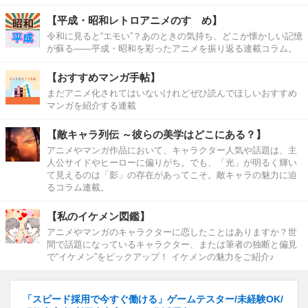
【平成・昭和レトロアニメのすゝめ】
令和に見ると“エモい”？あのときの気持ち、どこか懐かしい記憶
が蘇る――平成・昭和を彩ったアニメを振り返る連載コラム。
【おすすめマンガ手帖】
まだアニメ化されてはいないけれどぜひ読んでほしいおすすめ
マンガを紹介する連載
【敵キャラ列伝 ～彼らの美学はどこにある？】
アニメやマンガ作品において、キャラクター人気や話題は、主
人公サイドやヒーローに偏りがち。でも、「光」が明るく輝い
て見えるのは「影」の存在があってこそ。敵キャラの魅力に迫
るコラム連載。
【私のイケメン図鑑】
アニメやマンガのキャラクターに恋したことはありますか？世
間で話題になっているキャラクター、または筆者の独断と偏見
で“イケメン”をピックアップ！ イケメンの魅力をご紹介♪
「スピード採用で今すぐ働ける」ゲームテスター/未経験OK/