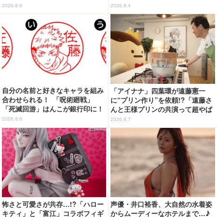
ズなどの最新情報も
2026.8.6
2026.8.4
自分の名前と好きなキャラを組み
「アイナナ」四葉環が遠藤憲一
合わせられる！ 「呪術廻戦」
に“プリン作り”を依頼!?「遠藤さ
「死滅回游」はんこが銀行印に！
んと王様プリンの共演って超やば
虎杖悠仁、乙骨憂太ら16キャラ追
くね!?」
2026.8.6
2026.8.7
加で全104種
怖さと可愛さが共存…!?「ハロー
声優・井口裕香、大自然の水着姿
キティ」と「富江」コラボフィギ
からムーディーなホテルまで…♪