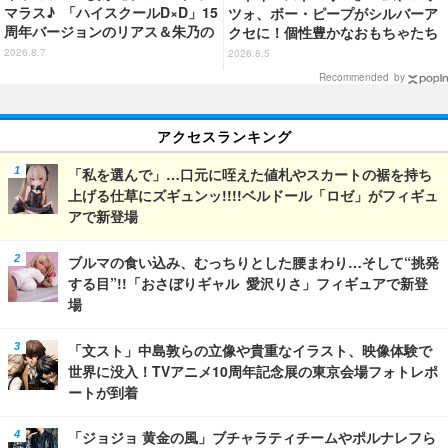
マラス♪ 「ハイスクールD×D」15
ツォ、ボー・ピープがシルバーア
周年バージョンのリアス＆朱乃の
クセに！個性豊かなおもちゃたち
フィギュアがリニューアルパッケ
をオシャレに身につけよう♪
2026.8.7
2026.8.5
ージで登場！
Recommended by
アクセスランキング
「私を選んで」…口元に咥えた値札やスカートの裾を持ち
上げる仕草にズギュンッ!!!!ベルドール「ロゼ」がフィギュ
アで新登場
ブルマの食い込み、むっちりとした腰まわり…そして“挑発
する目”!!「おさぼりギャル 愛沢りさ」フィギュアで新登
場
「文スト」中島敦らの立像や貴重なイラスト、映像体験で
世界に没入！TVアニメ10周年記念展の東京会場フォトレポ
ートが到着
「ジョジョ 黄金の風」ブチャラティチームやポルナレフら