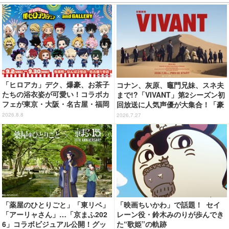
「ヒロアカ」デク、爆豪、お茶子
コナン、灰原、竈門兄妹、スネ夫
たちの浴衣姿が可愛い！コラボカ
まで!?「VIVANT」第2シーズン初
フェが東京・大阪・名古屋・福岡
回放送に人気声優が大集合！「豪
で開催
華すぎる」花江夏樹＆鬼頭明里＆
2026.8.8
2026.7.27
関智一＆高山みなみら出演
「薬屋のひとりごと」「東リベ」
「映画ちいかわ」で話題！ セイ
「アーリャさん」…「京まふ202
レーン役・鈴木みのりが歩んでき
6」コラボビジュアル公開！グッ
た“歌姫”の軌跡