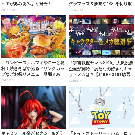
ュアがあみあみより発売！
グラマラス＆妖艶な“今”を切り取
り！3冊目写真集が発売中
2026.7.31
2026.7.15
「ワンピース」ルフィやローと乾
「宇宙戦艦ヤマト2199」人気投票
杯！焼きそばや光るドリンクカッ
企画が開始！あたなの好きなキャ
プなどお祭りメニュー登場☆あ
ラ・メカは？【2199～3199総選
の“麦わら帽子”もグッズ化!? 【U
挙】
2026.8.2
2026.8.7
SJ「ワンピース・プレミア・サマ
ー」が開幕】
キャミソール姿がセクシー&グラ
「トイ・ストーリー」ハム、ロッ