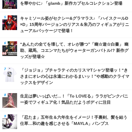
を華やかに♪ 「glamb」新作カプセルコレクション登場
キャミソール姿がセクシー&グラマラス♪ 「ハイスクールD
×D」15周年バージョンのリアス＆朱乃のフィギュアがリニ
ューアルパッケージで登場！
“あんたの全てを壊して、オレが勝つ”「幽☆遊☆白書」 幽
助、蔵馬、コエンマたちがウォーターガンバトル!? 新作グ
ッズが登場☆
「ジョジョ」ブチャラティのカリスマTシャツ登場ッ！“き
さまにオレの心は永遠にわかるまいッ！”や感動のクライマ
ックスをデザイン
生足は夢いっぱいだ…！「To LOVEる」ララがピンクバニ
ー姿でフィギュア化！気品ただようボディに注目
「忍たま」五年生＆六年生をイメージ！手裏剣、髪を結う
仕草…和の趣を感じさせる「MAYLA」パンプス