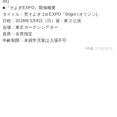
on)
■『そよぎEXPO』開催概要
タイトル：梵そよぎ 1st EXPO「0rigin (オリジン)」
日程：2026年3月8日（日）昼・夜２公演
会場：東京ガーデンシアター
座席：全席指定
年齢制限：未就学児童は入場不可
《仲瀬 コウタロウ》