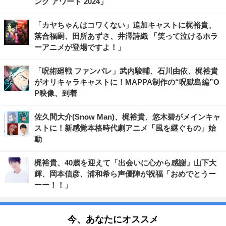
ング アワード 2024」
「カヤちゃんはコワくない」追加キャストに梶裕貴、
落合福嗣、田所あずさ、井澤詩織 「笑って泣けるホラ
ーアニメが登場ですよ！」
「呪術廻戦 ファンパレ」武内駿輔、石川由依、梶裕貴
がオリキャラキャストに！MAPPA制作の“呪獄島編”O
P映像、到着
佐久間大介(Snow Man)、梶裕貴、悠木碧がメインキャ
ストに！新感覚本格時代劇アニメ「風を継ぐもの」始
動
梶裕貴、40歳を迎えて「出会いに心から感謝」山下大
輝、岡本信彦、浦和希ら声優陣が祝福「おめでとうー
ーー！！」
今、あなたにオススメ