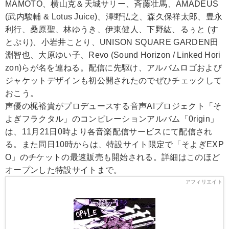
MAMOTO、横山克＆天城サリー、斉藤壮馬、AMADEUS
(武内駿輔 & Lotus Juice)、澤野弘之、森久保祥太郎、豊永
利行、桑原聖、林ゆうき、伊東健人、下野紘、るぅと (す
とぷり)、小岩井ことり、UNISON SQUARE GARDEN田
淵智也、大原ゆい子、Revo (Sound Horizon / Linked Hori
zon)らが名を連ねる。配信に先駆け、アルバムロゴおよび
ジャケットデザインも初公開されたのでぜひチェックして
おこう。
声優の梶裕貴がプロデュースする音声AIプロジェクト「そ
よぎフラクタル」のコンピレーションアルバム「0rigin」
は、11月21日0時より各音楽配信サービスにて配信され
る。また同日10時からは、特設サイト限定で「そよぎEXP
O」のチケットの最速販売も開始される。詳細はこのほど
オープンした特設サイトまで。