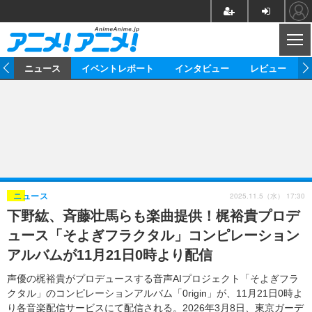
CL
ム
ニュース
イベントレポート
インタビュー
レビュー
ニュース
アニメ
映画/ドラマ
イベントレポート
マンガ
ノベル
アニメ
映画
インタビュー
音楽
声優
ライブ
舞台
スタッフ
声優
レビュー
2025.11.5（水） 17:30
ニュース
下野紘、斉藤壮馬らも楽曲提供！梶裕貴プロデ
ゲーム
グッズ
海外イベント
ビジネス
俳優・タレント
アーティスト
アニメ
実写
動画
ュース「そよぎフラクタル」コンピレーション
イベント
海外
ビジネス
書評
イベント
アニメ
映画/ドラマ
連載・コラム
アルバムが11月21日0時より配信
ゲーム
座談会
アニメ！アニメ！TV
ABEMA Cafe
声優の梶裕貴がプロデュースする音声AIプロジェクト「そよぎフラ
クタル」のコンピレーションアルバム「0rigin」が、11月21日0時よ
り各音楽配信サービスにて配信される。2026年3月8日、東京ガーデ