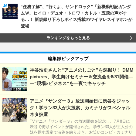
“任務了解”、“行くよ、サンドロック”「新機動戦記ガンダ
ムＷ」ヒイロ・デュオ・トロワ・カトル・五飛の声がす
る…！ 新規録り下ろしボイス搭載のワイヤレスイヤホンが
登場
ランキングをもっと見る
編集部ピックアップ
神谷浩史さんと“アニメのしごと”を深掘り！ DMM
pictures、学生向けセミナー＆交流会を8/31開催―
―“現場×ビジネス”を一夜でキャッチ
アニメ『サンダー３』放送開始日に渋谷をジャッ
ク！学ラン33人が大捜索、カミナリがスペシャル
ネタ披露
TVアニメ『サンダー３』の放送開始を記念し、7月8日に
渋谷で街頭イベントが開催された。学ラン33人が主人公の
妹を探す設定で渋谷を練り歩き、お笑いコンビ・カミナリ