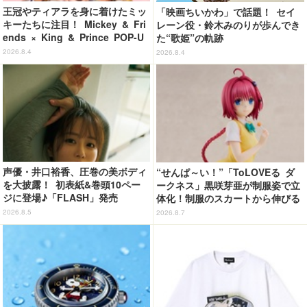
王冠やティアラを身に着けたミッ
「映画ちいかわ」で話題！ セイ
キーたちに注目！ Mickey & Fri
レーン役・鈴木みのりが歩んでき
ends × King & Prince POP-U
た“歌姫”の軌跡
P SHOP「MAGIC STAGE」に新
2026.8.4
2026.8.4
商品登場
声優・井口裕香、圧巻の美ボディ
“せんぱ～い！”「ToLOVEる ダ
を大披露！ 初表紙&巻頭10ペー
ークネス」黒咲芽亜が制服姿で立
ジに登場♪「FLASH」発売
体化！制服のスカートから伸びる
下半身のプロポーションの再現が
2026.8.5
2026.8.7
アツい！