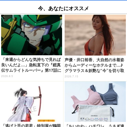
今、あなたにオススメ
「来週からどんな気持ちで見れば
声優・井口裕香、大自然の水着姿
良いんだよ…」急転直下の『鎧真
からムーディーなホテルまで…♪
伝サムライトルーパー』第17話に
グラマラス＆妖艶な“今”を切り取
感情の追いつかない視聴者が続
り！3冊目写真集が発売中
2026.8.5
2026.7.15
出…【ネタバレあり反応まとめ】
「逃げ上手の若君」特別展が鶴岡
「ちいかわ」ハチワレ、うさぎ達