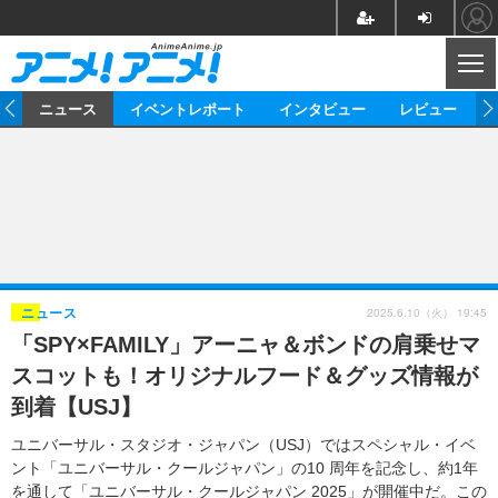
CL
ム
ニュース
イベントレポート
インタビュー
レビュー
ニュース
アニメ
映画/ドラマ
イベントレポート
マンガ
ノベル
アニメ
映画
インタビュー
音楽
声優
ライブ
舞台
スタッフ
声優
レビュー
2025.6.10（火） 19:45
ニュース
「SPY×FAMILY」アーニャ＆ボンドの肩乗せマ
ゲーム
グッズ
海外イベント
ビジネス
俳優・タレント
アーティスト
アニメ
実写
動画
スコットも！オリジナルフード＆グッズ情報が
イベント
海外
ビジネス
書評
イベント
アニメ
映画/ドラマ
連載・コラム
到着【USJ】
ゲーム
座談会
アニメ！アニメ！TV
ABEMA Cafe
ユニバーサル・スタジオ・ジャパン（USJ）ではスペシャル・イベ
ント「ユニバーサル・クールジャパン」の10 周年を記念し、約1年
を通して「ユニバーサル・クールジャパン 2025」が開催中だ。この