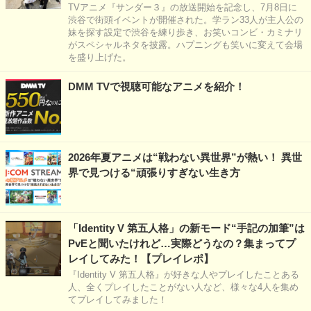
TVアニメ『サンダー３』の放送開始を記念し、7月8日に
渋谷で街頭イベントが開催された。学ラン33人が主人公の
妹を探す設定で渋谷を練り歩き、お笑いコンビ・カミナリ
がスペシャルネタを披露。ハプニングも笑いに変えて会場
を盛り上げた。
DMM TVで視聴可能なアニメを紹介！
2026年夏アニメは“戦わない異世界”が熱い！ 異世
界で見つける“頑張りすぎない生き方
「Identity V 第五人格」の新モード“手記の加筆”は
PvEと聞いたけれど…実際どうなの？集まってプ
レイしてみた！【プレイレポ】
『Identity V 第五人格』が好きな人やプレイしたことある
人、全くプレイしたことがない人など、様々な4人を集め
てプレイしてみました！