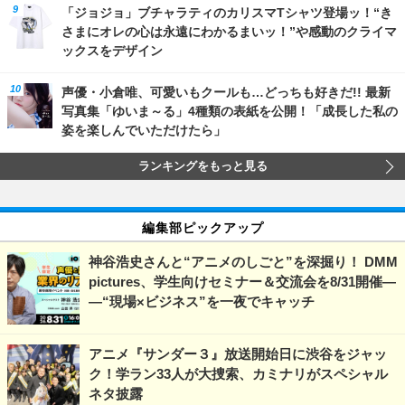
「ジョジョ」ブチャラティのカリスマTシャツ登場ッ！“き
さまにオレの心は永遠にわかるまいッ！”や感動のクライマ
ックスをデザイン
声優・小倉唯、可愛いもクールも…どっちも好きだ!! 最新
写真集「ゆいま～る」4種類の表紙を公開！「成長した私の
姿を楽しんでいただけたら」
ランキングをもっと見る
編集部ピックアップ
神谷浩史さんと“アニメのしごと”を深掘り！ DMM
pictures、学生向けセミナー＆交流会を8/31開催―
―“現場×ビジネス”を一夜でキャッチ
アニメ『サンダー３』放送開始日に渋谷をジャッ
ク！学ラン33人が大捜索、カミナリがスペシャル
ネタ披露