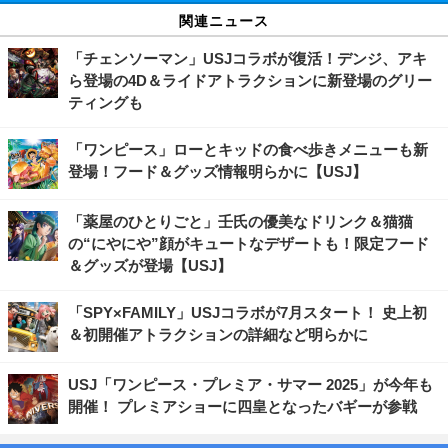
関連ニュース
「チェンソーマン」USJコラボが復活！デンジ、アキ
ら登場の4D＆ライドアトラクションに新登場のグリー
ティングも
「ワンピース」ローとキッドの食べ歩きメニューも新
登場！フード＆グッズ情報明らかに【USJ】
「薬屋のひとりごと」壬氏の優美なドリンク＆猫猫
の“にやにや”顔がキュートなデザートも！限定フード
＆グッズが登場【USJ】
「SPY×FAMILY」USJコラボが7月スタート！ 史上初
＆初開催アトラクションの詳細など明らかに
USJ「ワンピース・プレミア・サマー 2025」が今年も
開催！ プレミアショーに四皇となったバギーが参戦