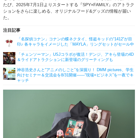
たび、2025年7月1日よりスタートする『SPY×FAMILY』のアトラク
ションをさらに楽しめる、オリジナルフード&グッズの情報が届い
た。
注目記事
「名探偵コナン」コナンの蝶ネクタイ、怪盗キッドの“1412”が目
印♪ 各キャラをイメージした「MAYLA」リングセットがセール中
「チェンソーマン」USJコラボが復活！デンジ、アキら登場の4D
＆ライドアトラクションに新登場のグリーティングも
神谷浩史さんと“アニメのしごと”を深掘り！ DMM pictures、学生
向けセミナー＆交流会を8/31開催――“現場×ビジネス”を一夜でキ
ャッチ