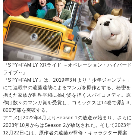
『SPY×FAMILY XRライド ～オペレーション・ハイパード
ライブ～』
『SPY×FAMILY』は、2019年3月より「少年ジャンプ＋」
にて連載中の遠藤達哉によるマンガを原作とする、秘密を
抱えた家族が世界平和に挑む姿を描くスパイコメディ。原
作は数々のマンガ賞を受賞し、コミックスは14巻で累計3,
800万部を突破する。
アニメは2022年4月よりSeason 1の放送が始まり、さらに
2023年10月からはSeason 2が放送された。そして2023年
12月22日には、原作者の遠藤が監修・キャラクター原案