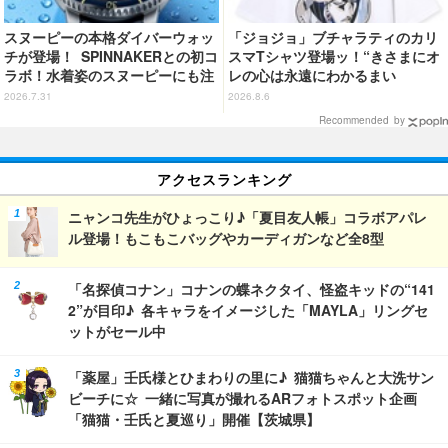
スヌーピーの本格ダイバーウォッ
「ジョジョ」ブチャラティのカリ
チが登場！ SPINNAKERとの初コ
スマTシャツ登場ッ！“きさまにオ
ラボ！水着姿のスヌーピーにも注
レの心は永遠にわかるまい
目
ッ！”や感動のクライマックスを
2026.7.31
2026.8.6
デザイン
Recommended by
アクセスランキング
ニャンコ先生がひょっこり♪「夏目友人帳」コラボアパレ
ル登場！もこもこバッグやカーディガンなど全8型
「名探偵コナン」コナンの蝶ネクタイ、怪盗キッドの“141
2”が目印♪ 各キャラをイメージした「MAYLA」リングセ
ットがセール中
「薬屋」壬氏様とひまわりの里に♪ 猫猫ちゃんと大洗サン
ビーチに☆ 一緒に写真が撮れるARフォトスポット企画
「猫猫・壬氏と夏巡り」開催【茨城県】