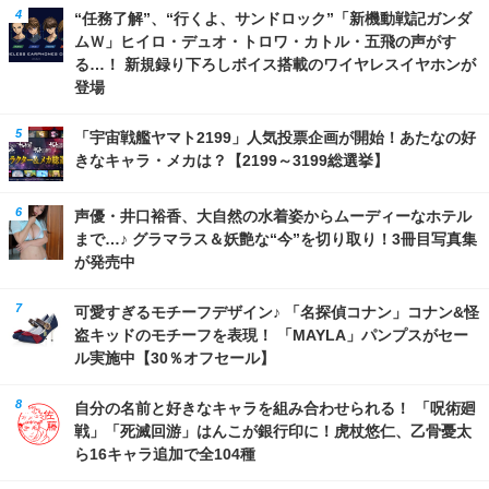
“任務了解”、“行くよ、サンドロック”「新機動戦記ガンダ
ムＷ」ヒイロ・デュオ・トロワ・カトル・五飛の声がす
る…！ 新規録り下ろしボイス搭載のワイヤレスイヤホンが
登場
「宇宙戦艦ヤマト2199」人気投票企画が開始！あたなの好
きなキャラ・メカは？【2199～3199総選挙】
声優・井口裕香、大自然の水着姿からムーディーなホテル
まで…♪ グラマラス＆妖艶な“今”を切り取り！3冊目写真集
が発売中
可愛すぎるモチーフデザイン♪ 「名探偵コナン」コナン&怪
盗キッドのモチーフを表現！ 「MAYLA」パンプスがセー
ル実施中【30％オフセール】
自分の名前と好きなキャラを組み合わせられる！ 「呪術廻
戦」「死滅回游」はんこが銀行印に！虎杖悠仁、乙骨憂太
ら16キャラ追加で全104種