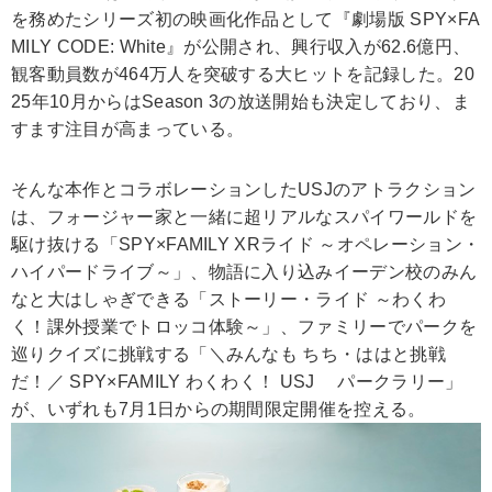
を務めたシリーズ初の映画化作品として『劇場版 SPY×FA
MILY CODE: White』が公開され、興行収入が62.6億円、
観客動員数が464万人を突破する大ヒットを記録した。20
25年10月からはSeason 3の放送開始も決定しており、ま
すます注目が高まっている。
そんな本作とコラボレーションしたUSJのアトラクション
は、フォージャー家と一緒に超リアルなスパイワールドを
駆け抜ける「SPY×FAMILY XRライド ～オペレーション・
ハイパードライブ～」、物語に入り込みイーデン校のみん
なと大はしゃぎできる「ストーリー・ライド ～わくわ
く！課外授業でトロッコ体験～」、ファミリーでパークを
巡りクイズに挑戦する「＼みんなも ちち・ははと挑戦
だ！／ SPY×FAMILY わくわく！ USJ パークラリー」
が、いずれも7月1日からの期間限定開催を控える。