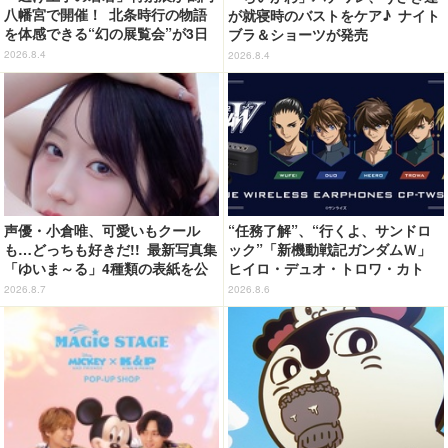
八幡宮で開催！ 北条時行の物語
が就寝時のバストをケア♪ ナイト
を体感できる“幻の展覧会”が3日
ブラ＆ショーツが発売
間限定で登場【8/28～30】
2026.8.4
2026.8.4
声優・小倉唯、可愛いもクール
“任務了解”、“行くよ、サンドロ
も…どっちも好きだ!! 最新写真集
ック”「新機動戦記ガンダムＷ」
「ゆいま～る」4種類の表紙を公
ヒイロ・デュオ・トロワ・カト
開！「成長した私の姿を楽しんで
ル・五飛の声がする…！ 新規録
2026.8.7
2026.8.6
いただけたら」
り下ろしボイス搭載のワイヤレス
イヤホンが登場