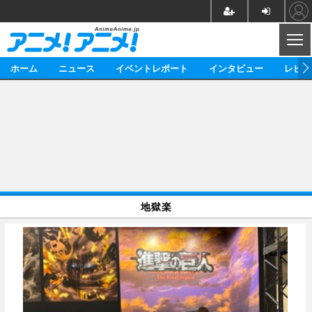
CL
ホーム
ニュース
イベントレポート
インタビュー
レビュ
ニュース
アニメ
映画/ドラマ
イベントレポート
マンガ
ノベル
アニメ
映画
インタビュー
音楽
声優
ライブ
舞台
スタッフ
声優
レビュー
地獄楽
ゲーム
グッズ
海外イベント
ビジネス
俳優・タレント
アーティスト
アニメ
実写
動画
イベント
海外
ビジネス
書評
イベント
アニメ
映画/ドラマ
連載・コラム
ゲーム
座談会
アニメ！アニメ！TV
ABEMA Cafe