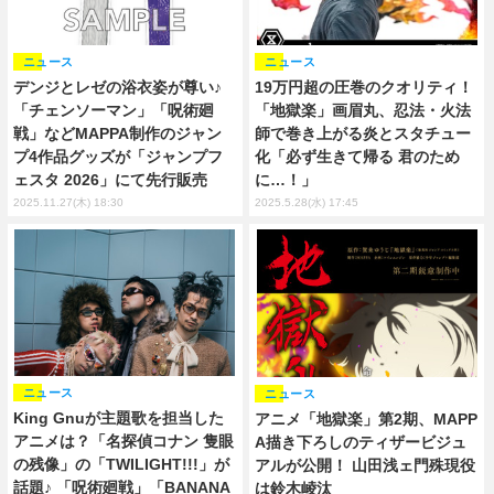
ニュース
ニュース
デンジとレゼの浴衣姿が尊い♪
19万円超の圧巻のクオリティ！
「チェンソーマン」「呪術廻
「地獄楽」画眉丸、忍法・火法
戦」などMAPPA制作のジャン
師で巻き上がる炎とスタチュー
プ4作品グッズが「ジャンプフ
化「必ず生きて帰る 君のため
ェスタ 2026」にて先行販売
に…！」
2025.11.27(木) 18:30
2025.5.28(水) 17:45
ニュース
ニュース
King Gnuが主題歌を担当した
アニメ「地獄楽」第2期、MAPP
アニメは？「名探偵コナン 隻眼
A描き下ろしのティザービジュ
の残像」の「TWILIGHT!!!」が
アルが公開！ 山田浅ェ門殊現役
話題♪ 「呪術廻戦」「BANANA
は鈴木崚汰