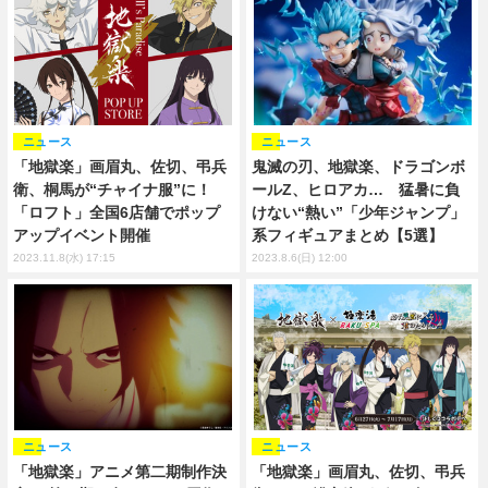
ニュース
ニュース
鬼滅の刃、地獄楽、ドラゴンボ
「地獄楽」画眉丸、佐切、弔兵
ールZ、ヒロアカ… 猛暑に負
衛、桐馬が“チャイナ服”に！
けない“熱い”「少年ジャンプ」
「ロフト」全国6店舗でポップ
系フィギュアまとめ【5選】
アップイベント開催
2023.8.6(日) 12:00
2023.11.8(水) 17:15
ニュース
ニュース
「地獄楽」アニメ第二期制作決
「地獄楽」画眉丸、佐切、弔兵