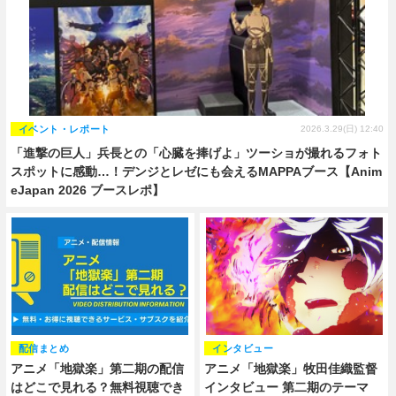
イベント・レポート
2026.3.29(日) 12:40
「進撃の巨人」兵長との「心臓を捧げよ」ツーショが撮れるフォト
スポットに感動…！デンジとレゼにも会えるMAPPAブース【Anim
eJapan 2026 ブースレポ】
配信まとめ
インタビュー
アニメ「地獄楽」第二期の配信
アニメ「地獄楽」牧田佳織監督
はどこで見れる？無料視聴でき
インタビュー 第二期のテーマ