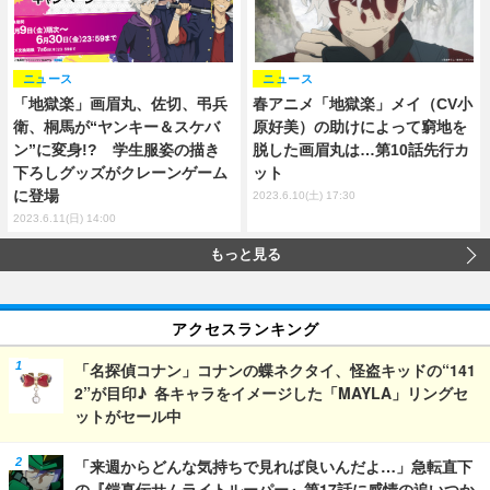
ニュース
ニュース
「地獄楽」画眉丸、佐切、弔兵
春アニメ「地獄楽」メイ（CV小
衛、桐馬が“ヤンキー＆スケバ
原好美）の助けによって窮地を
ン”に変身!? 学生服姿の描き
脱した画眉丸は…第10話先行カ
下ろしグッズがクレーンゲーム
ット
に登場
2023.6.10(土) 17:30
2023.6.11(日) 14:00
もっと見る
アクセスランキング
「名探偵コナン」コナンの蝶ネクタイ、怪盗キッドの“141
2”が目印♪ 各キャラをイメージした「MAYLA」リングセ
ットがセール中
「来週からどんな気持ちで見れば良いんだよ…」急転直下
の『鎧真伝サムライトルーパー』第17話に感情の追いつか