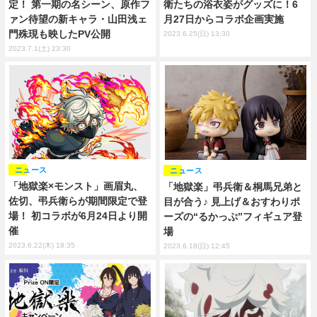
定！ 第一期の名シーン、原作フ
衛たちの浴衣姿がグッズに！6
ァン待望の新キャラ・山田浅ェ
月27日からコラボ企画実施
門殊現も映したPV公開
2023.6.25(日) 13:30
2023.7.1(土) 23:30
ニュース
ニュース
「地獄楽×モンスト」画眉丸、
「地獄楽」弔兵衛＆桐馬兄弟と
佐切、弔兵衛らが期間限定で登
目が合う♪ 見上げ＆おすわりポ
場！ 初コラボが6月24日より開
ーズの“るかっぷ”フィギュア登
催
場
2023.6.22(木) 18:35
2023.6.18(日) 12:45