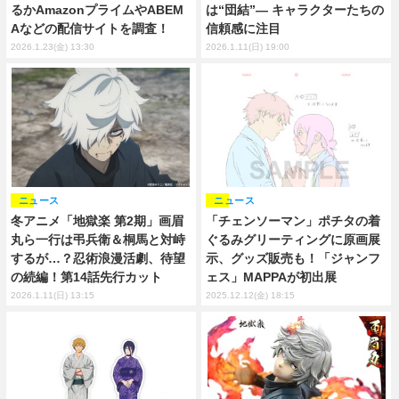
るかAmazonプライムやABEM
は“団結”― キャラクターたちの
Aなどの配信サイトを調査！
信頼感に注目
2026.1.23(金) 13:30
2026.1.11(日) 19:00
ニュース
ニュース
冬アニメ「地獄楽 第2期」画眉
「チェンソーマン」ポチタの着
丸ら一行は弔兵衛＆桐馬と対峙
ぐるみグリーティングに原画展
するが…？忍術浪漫活劇、待望
示、グッズ販売も！「ジャンフ
の続編！第14話先行カット
ェス」MAPPAが初出展
2026.1.11(日) 13:15
2025.12.12(金) 18:15