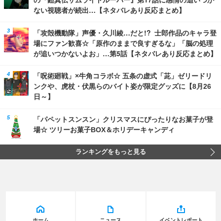
ない視聴者が続出…【ネタバレあり反応まとめ】
「攻殻機動隊」声優・久川綾…だと!? 士郎作品のキャラ登
場にファン歓喜☆「原作のままで良すぎるな」「脳の処理
が追いつかないよお」…第5話【ネタバレあり反応まとめ】
「呪術廻戦」×牛角コラボ☆ 五条の虚式「茈」ゼリードリ
ンクや、虎杖・伏黒らのバイト姿が限定グッズに【8月26
日～】
「パペットスンスン」クリスマスにぴったりなお菓子が登
場☆ ツリーお菓子BOX＆ホリデーキャンディ
ランキングをもっと見る
ホーム
ニュース
イベントレポート