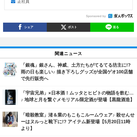
正社員
Sponsored by
シェア
ポスト
送る
関連ニュース
「銀魂」銀さん、神威、土方たちがてるてる坊主に!?
雨の日も楽しい♪ 描き下ろしグッズが全国ゲオ100店舗
で先行販売へ
「宇宙兄弟」×日本酒！ムッタとヒビトの物語を飲む…
♪ 地球と月を繋ぐメモリアル限定酒が登場【黒龍酒造】
「暗殺教室」渚＆業のもこもこルームウェア♪ 殺せんせ
ーはヌルっと靴下に!? アイテム新登場【5月20日11時
より】