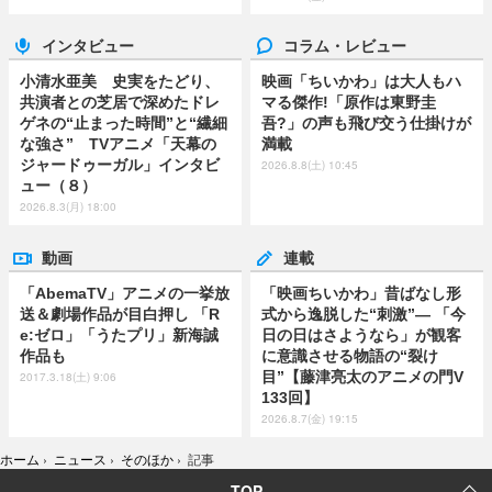
インタビュー
コラム・レビュー
小清水亜美 史実をたどり、
映画「ちいかわ」は大人もハ
共演者との芝居で深めたドレ
マる傑作!「原作は東野圭
ゲネの“止まった時間”と“繊細
吾?」の声も飛び交う仕掛けが
な強さ” TVアニメ「天幕の
満載
ジャードゥーガル」インタビ
2026.8.8(土) 10:45
ュー（８）
2026.8.3(月) 18:00
動画
連載
「AbemaTV」アニメの一挙放
「映画ちいかわ」昔ばなし形
送＆劇場作品が目白押し 「R
式から逸脱した“刺激”― 「今
e:ゼロ」「うたプリ」新海誠
日の日はさようなら」が観客
作品も
に意識させる物語の“裂け
目”【藤津亮太のアニメの門V
2017.3.18(土) 9:06
133回】
2026.8.7(金) 19:15
ホーム
›
ニュース
›
そのほか
›
記事
TOP