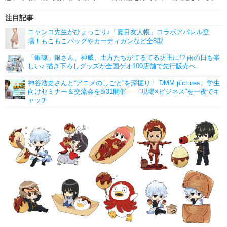
注目記事
ニャンコ先生がひょっこり♪「夏目友人帳」コラボアパレル登
場！もこもこバッグやカーディガンなど全8型
「銀魂」銀さん、神威、土方たちがてるてる坊主に!? 雨の日も楽
しい♪ 描き下ろしグッズが全国ゲオ100店舗で先行販売へ
神谷浩史さんと“アニメのしごと”を深掘り！ DMM pictures、学生
向けセミナー＆交流会を8/31開催――“現場×ビジネス”を一夜でキ
ャッチ