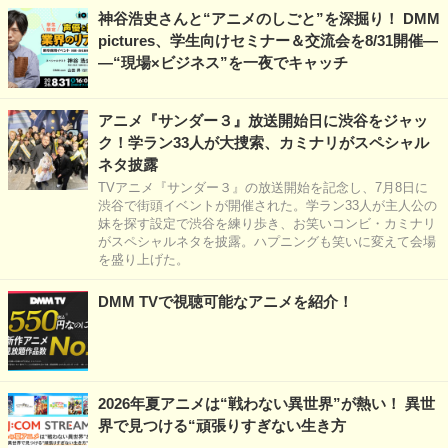
神谷浩史さんと“アニメのしごと”を深掘り！ DMM
pictures、学生向けセミナー＆交流会を8/31開催―
―“現場×ビジネス”を一夜でキャッチ
アニメ『サンダー３』放送開始日に渋谷をジャッ
ク！学ラン33人が大捜索、カミナリがスペシャル
ネタ披露
TVアニメ『サンダー３』の放送開始を記念し、7月8日に
渋谷で街頭イベントが開催された。学ラン33人が主人公の
妹を探す設定で渋谷を練り歩き、お笑いコンビ・カミナリ
がスペシャルネタを披露。ハプニングも笑いに変えて会場
を盛り上げた。
DMM TVで視聴可能なアニメを紹介！
2026年夏アニメは“戦わない異世界”が熱い！ 異世
界で見つける“頑張りすぎない生き方