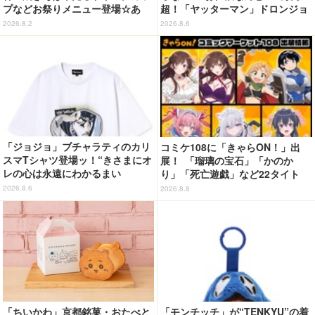
プなどお祭りメニュー登場☆あ
超！「ヤッターマン」ドロンジョ
の“麦わら帽子”もグッズ化!? 【U
様が黄金の輝きをまといミニフィ
2026.8.2
2026.8.6
SJ「ワンピース・プレミア・サマ
ギュア化 ヤッターワン&おだてブ
ー」が開幕】
タも
「ジョジョ」ブチャラティのカリ
コミケ108に「きゃらON！」出
スマTシャツ登場ッ！“きさまにオ
展！ 「瑠璃の宝石」「かのか
レの心は永遠にわかるまい
り」「死亡遊戯」など22タイト
ッ！”や感動のクライマックスを
ル・350種以上のグッズ販売
2026.8.6
2026.8.8
デザイン
「ちいかわ」京都銘菓・おたべと
「モンチッチ」が“TENKYU”の着