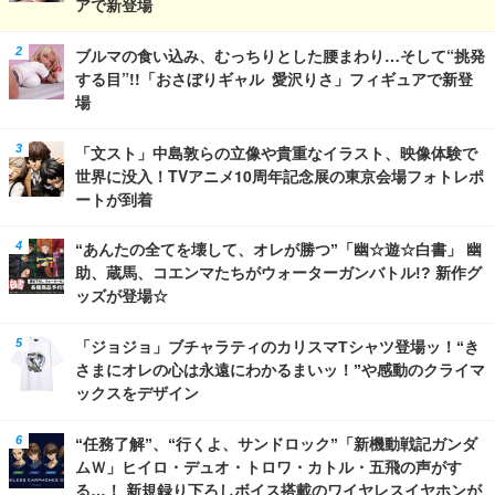
アで新登場
ブルマの食い込み、むっちりとした腰まわり…そして“挑発
する目”!!「おさぼりギャル 愛沢りさ」フィギュアで新登
場
「文スト」中島敦らの立像や貴重なイラスト、映像体験で
世界に没入！TVアニメ10周年記念展の東京会場フォトレポ
ートが到着
“あんたの全てを壊して、オレが勝つ”「幽☆遊☆白書」 幽
助、蔵馬、コエンマたちがウォーターガンバトル!? 新作グ
ッズが登場☆
「ジョジョ」ブチャラティのカリスマTシャツ登場ッ！“き
さまにオレの心は永遠にわかるまいッ！”や感動のクライマ
ックスをデザイン
“任務了解”、“行くよ、サンドロック”「新機動戦記ガンダ
ムＷ」ヒイロ・デュオ・トロワ・カトル・五飛の声がす
る…！ 新規録り下ろしボイス搭載のワイヤレスイヤホンが