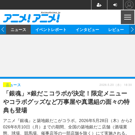
CL
ム
ニュース
イベントレポート
インタビュー
レビュー
ニュース
アニメ
映画/ドラマ
イベントレポート
マンガ
ノベル
アニメ
映画
インタビュー
音楽
声優
ライブ
舞台
スタッフ
声優
レビュー
2026.5.20（水） 18:30
ニュース
「銀魂」×銀だこコラボが決定！限定メニュー
ゲーム
グッズ
海外イベント
ビジネス
俳優・タレント
アーティスト
アニメ
実写
動画
やコラボグッズなど万事屋や真選組の面々の特
イベント
海外
ビジネス
書評
イベント
アニメ
映画/ドラマ
連載・コラム
典も登場
ゲーム
座談会
アニメ！アニメ！TV
ABEMA Cafe
アニメ『銀魂』と築地銀だこがコラボ。2026年5月28日（木）から2
026年8月10日（月）までの期間、全国の築地銀だこ店舗（酒場業
態、球場、競馬場、催事店等の一部店舗を除く）にて実施される。