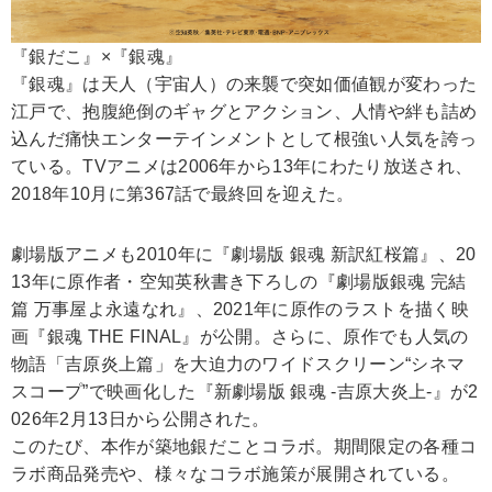
『銀だこ』×『銀魂』
『銀魂』は天人（宇宙人）の来襲で突如価値観が変わった
江戸で、抱腹絶倒のギャグとアクション、人情や絆も詰め
込んだ痛快エンターテインメントとして根強い人気を誇っ
ている。TVアニメは2006年から13年にわたり放送され、
2018年10月に第367話で最終回を迎えた。
劇場版アニメも2010年に『劇場版 銀魂 新訳紅桜篇』、20
13年に原作者・空知英秋書き下ろしの『劇場版銀魂 完結
篇 万事屋よ永遠なれ』、2021年に原作のラストを描く映
画『銀魂 THE FINAL』が公開。さらに、原作でも人気の
物語「吉原炎上篇」を大迫力のワイドスクリーン“シネマ
スコープ”で映画化した『新劇場版 銀魂 -吉原大炎上-』が2
026年2月13日から公開された。
このたび、本作が築地銀だことコラボ。期間限定の各種コ
ラボ商品発売や、様々なコラボ施策が展開されている。