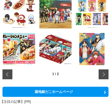
‹
1
/
2
築地銀だこホームページ
【注目の記事】[PR]