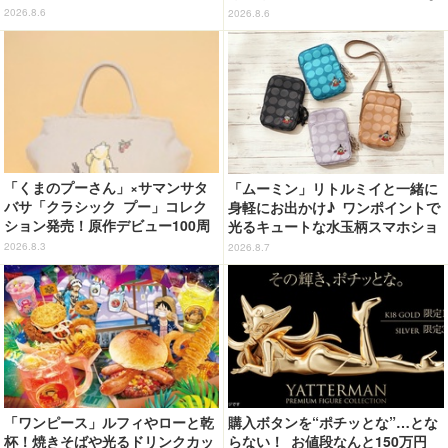
LA」リングセットがセール中
ど全8型
2026.8.6
2026.8.6
「くまのプーさん」×サマンサタ
「ムーミン」リトルミイと一緒に
バサ「クラシック プー」コレク
身軽にお出かけ♪ ワンポイントで
ション発売！原作デビュー100周
光るキュートな水玉柄スマホショ
年記念でハンドバッグや財布など
ルダーが新登場！
2026.8.3
2026.8.7
全6種が登場
「ワンピース」ルフィやローと乾
購入ボタンを“ポチッとな”…とな
杯！焼きそばや光るドリンクカッ
らない！ お値段なんと150万円