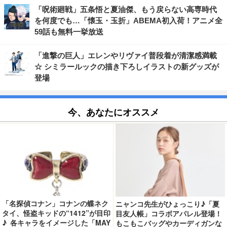
「呪術廻戦」五条悟と夏油傑、もう戻らない高専時代
を何度でも…「懐玉・玉折」ABEMA初入荷！アニメ全
59話も無料一挙放送
「進撃の巨人」エレンやリヴァイ普段着が清潔感満載
☆ シミラールックの描き下ろしイラストの新グッズが
登場
今、あなたにオススメ
「名探偵コナン」コナンの蝶ネク
ニャンコ先生がひょっこり♪「夏
タイ、怪盗キッドの“1412”が目印
目友人帳」コラボアパレル登場！
♪ 各キャラをイメージした「MAY
もこもこバッグやカーディガンな