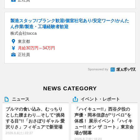
製造スタッフ/ブランク歓迎/個室社宅あり/安定ワーク/かんた
ん作業/製造・工場経験者歓迎
株式会社tocca
東京都
月給30万円～34万円
正社員
Sponsored by
NEWS CATEGORY
ニュース
イベント・レポート
ブルマの食い込み、むっちり
「ハイキュー!!」西谷夕役の
とした腰まわり…そして“挑発
声優・岡本信彦が”リベロ”を
する目”!!「おさぼりギャル 愛
体感！ 展示イベント「ハイキ
沢りさ」フィギュアで新登場
ュー!! オン ザ コート」東京会
場が開幕
2026.8.8(土) 22:37
2026.8.7(金) 18:20