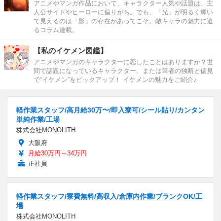
アニメやマンガ作品において、キャラクター人気や話題は、主
人公サイドやヒーローに偏りがち。でも、「光」が明るく輝い
て見えるのは「影」の存在があってこそ。敵キャラの魅力に迫
るコラム連載。
【私のイケメン図鑑】
アニメやマンガのキャラクターに恋したことはありますか？世
間で話題になっているキャラクター、または筆者の独断と偏見
で“イケメン”をピックアップ！ イケメンの魅力をご紹介♪
軽作業スタッフ/高月給30万〜/即入寮可/シール貼り/カンタン
単純作業/工場
株式会社MONOLITH
大阪府
月給30万円～34万円
正社員
軽作業スタッフ/寮費無料/高収入/倉庫内作業/ブランクOK/工
場
株式会社MONOLITH