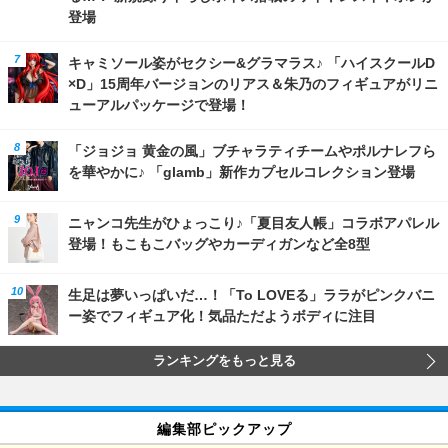
登場
キャミソール姿がセクシー&グラマラス♪ 「ハイスクールD
×D」15周年バージョンのリアス＆朱乃のフィギュアがリニ
ューアルパッケージで登場！
「ジョジョ 黄金の風」ブチャラティチームやポルナレフら
を華やかに♪ 「glamb」新作カプセルコレクション登場
ニャンコ先生がひょっこり♪「夏目友人帳」コラボアパレル
登場！もこもこバッグやカーディガンなど全8型
生足は夢いっぱいだ…！「To LOVEる」ララがピンクバニ
ー姿でフィギュア化！気品ただようボディに注目
ランキングをもっと見る
編集部ピックアップ