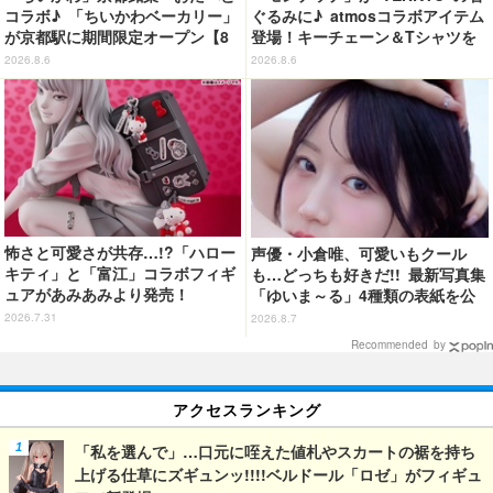
コラボ♪ 「ちいかわベーカリー」
ぐるみに♪ atmosコラボアイテム
が京都駅に期間限定オープン【8
登場！キーチェーン＆Tシャツを
月13日～】
展開
2026.8.6
2026.8.6
怖さと可愛さが共存…!?「ハロー
声優・小倉唯、可愛いもクール
キティ」と「富江」コラボフィギ
も…どっちも好きだ!! 最新写真集
ュアがあみあみより発売！
「ゆいま～る」4種類の表紙を公
開！「成長した私の姿を楽しんで
2026.7.31
2026.8.7
いただけたら」
Recommended by
アクセスランキング
「私を選んで」…口元に咥えた値札やスカートの裾を持ち
上げる仕草にズギュンッ!!!!ベルドール「ロゼ」がフィギュ