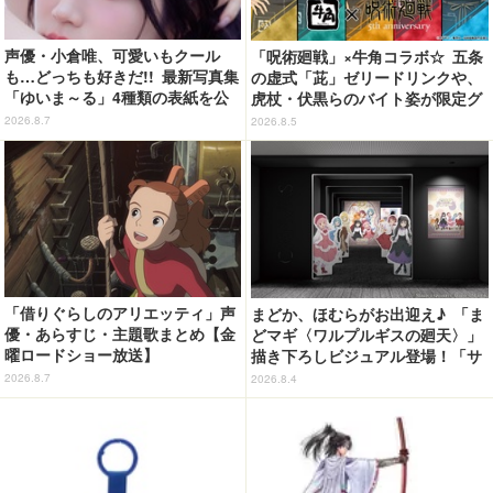
声優・小倉唯、可愛いもクール
「呪術廻戦」×牛角コラボ☆ 五条
も…どっちも好きだ!! 最新写真集
の虚式「茈」ゼリードリンクや、
「ゆいま～る」4種類の表紙を公
虎杖・伏黒らのバイト姿が限定グ
開！「成長した私の姿を楽しんで
ッズに【8月26日～】
2026.8.7
2026.8.5
いただけたら」
「借りぐらしのアリエッティ」声
まどか、ほむらがお出迎え♪ 「ま
優・あらすじ・主題歌まとめ【金
どマギ〈ワルプルギスの廻天〉」
曜ロードショー放送】
描き下ろしビジュアル登場！「サ
ンシャインシティプリンスホテ
2026.8.7
2026.8.4
ル」コラボ開催