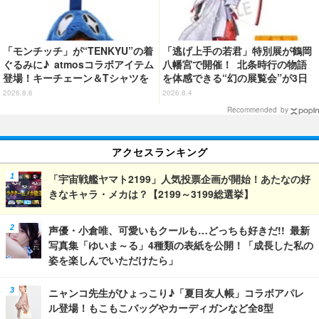
「モンチッチ」が“TENKYU”の着
「逃げ上手の若君」特別展が鶴岡
ぐるみに♪ atmosコラボアイテム
八幡宮で開催！ 北条時行の物語
登場！キーチェーン＆Tシャツを
を体感できる“幻の展覧会”が3日
展開
間限定で登場【8/28～30】
2026.8.6
2026.8.4
Recommended by
アクセスランキング
「宇宙戦艦ヤマト2199」人気投票企画が開始！あたなの好
きなキャラ・メカは？【2199～3199総選挙】
声優・小倉唯、可愛いもクールも…どっちも好きだ!! 最新
写真集「ゆいま～る」4種類の表紙を公開！「成長した私の
姿を楽しんでいただけたら」
ニャンコ先生がひょっこり♪「夏目友人帳」コラボアパレ
ル登場！もこもこバッグやカーディガンなど全8型