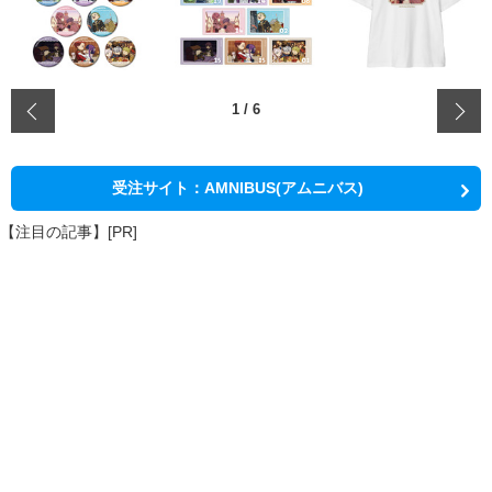
‹
1
/
6
受注サイト：AMNIBUS(アムニバス)
【注目の記事】[PR]