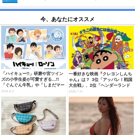
今、あなたにオススメ
「ハイキュー!!」研磨や宮ツイン
一番好きな映画『クレヨンしんち
ズの小学生姿が可愛すぎる…!!
ゃん』は？ 3位「アッパレ！戦国
「ぐんぐん牛乳」や「しまだマー
大合戦」、2位「ヘンダーランド
ト」デザインのグッズも!? ロー
の大冒険」、1位は…？【『映画
2026.8.5
2026.7.31
ソン限定グッズが登場！
クレヨンしんちゃん 奇々怪々！
オラの妖怪バケ～ション』公開記
念】