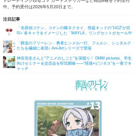
トレーディングゆるコマ カードステッカーなど商品6種を予約受付
中。予約受付は2026年5月20日まで。
注目記事
「名探偵コナン」コナンの蝶ネクタイ、怪盗キッドの“1412”が目
印♪ 各キャラをイメージした「MAYLA」リングセットがセール中
「葬送のフリーレン」勇者ヒンメル一行、フェルン、シュタルク
たちを繊細に表現♪ Ani-Artシリーズで登場
神谷浩史さんと“アニメのしごと”を深掘り！ DMM pictures、学生
向けセミナー＆交流会を8/31開催――“現場×ビジネス”を一夜でキ
ャッチ