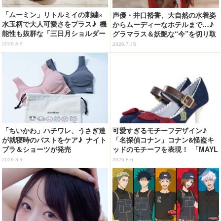
「ムーミン」リトルミイの刺繍×
声優・井口裕香、大自然の水着姿
水玉柄で大人可愛さをプラス♪ 機
からムーディーなホテルまで…♪
能性も抜群な「三日月ショルダー
グラマラス＆妖艶な“今”を切り取
バッグ」が新登場
り！3冊目写真集が発売中
2026.8.6
2026.7.15
「ちいかわ」ハチワレ、うさぎ達
可愛すぎるモチーフデザイン♪
が就寝時のバストをケア♪ ナイト
「名探偵コナン」コナン&怪盗キ
ブラ＆ショーツが発売
ッドのモチーフを表現！ 「MAYL
A」パンプスがセール実施中【3
2026.8.4
2026.8.6
0％オフセール】