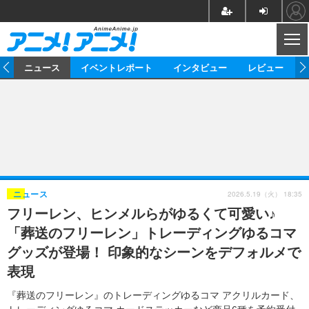
CL
ム
ニュース
イベントレポート
インタビュー
レビュー
ニュース
アニメ
映画/ドラマ
イベントレポート
マンガ
ノベル
アニメ
映画
インタビュー
音楽
声優
ライブ
舞台
スタッフ
声優
レビュー
2026.5.19（火） 18:35
ニュース
フリーレン、ヒンメルらがゆるくて可愛い♪
ゲーム
グッズ
海外イベント
ビジネス
俳優・タレント
アーティスト
アニメ
実写
動画
「葬送のフリーレン」トレーディングゆるコマ
イベント
海外
ビジネス
書評
イベント
アニメ
映画/ドラマ
連載・コラム
グッズが登場！ 印象的なシーンをデフォルメで
表現
ゲーム
座談会
アニメ！アニメ！TV
ABEMA Cafe
『葬送のフリーレン』のトレーディングゆるコマ アクリルカード、