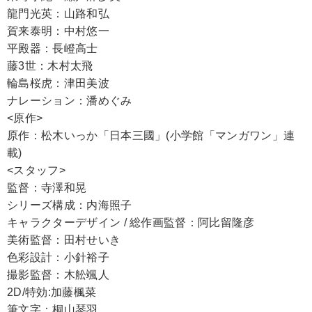
龍門光英：山路和弘
賀来泰明：中村悠一
平殿器：長嶝高士
藤3世：木村太飛
輪島桜虎：津田美波
ナレーション：潘めぐみ
<原作>
原作：松木いっか「日本三國」(小学館「マンガワン」連
載)
<スタッフ>
監督：寺澤和晃
シリーズ構成：内海照子
キャラクターデザイン / 総作画監督：阿比留隆彦
美術監督：田村せいき
色彩設計：小針裕子
撮影監督：木舩颯人
2D/特効:加藤楓菜
筆文字：桐山琴羽