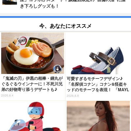
き下ろしグッズも！
今、あなたにオススメ
「鬼滅の刃」伊黒の相棒・鏑丸が
可愛すぎるモチーフデザイン♪
ぐるぐるウインナーに！不死川兄
「名探偵コナン」コナン&怪盗キ
弟の好物寄り添うデザートも♪
ッドのモチーフを表現！ 「MAYL
「ジョイフル」コラボ第3弾・第4
A」パンプスがセール実施中【3
2026.8.4
2026.8.6
弾決定【8月18日～】
0％オフセール】