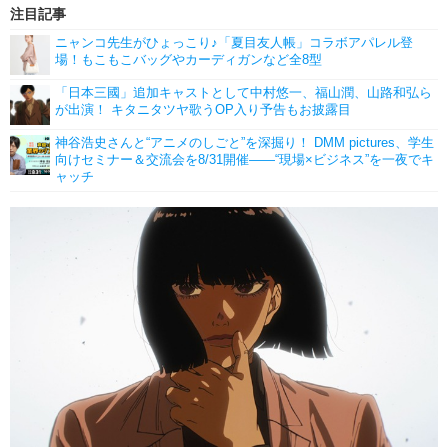
注目記事
ニャンコ先生がひょっこり♪「夏目友人帳」コラボアパレル登
場！もこもこバッグやカーディガンなど全8型
「日本三國」追加キャストとして中村悠一、福山潤、山路和弘ら
が出演！ キタニタツヤ歌うOP入り予告もお披露目
神谷浩史さんと“アニメのしごと”を深掘り！ DMM pictures、学生
向けセミナー＆交流会を8/31開催――“現場×ビジネス”を一夜でキ
ャッチ