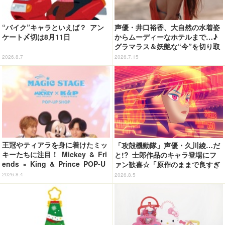
“バイク”キャラといえば？ アン
声優・井口裕香、大自然の水着姿
ケート〆切は8月11日
からムーディーなホテルまで…♪
グラマラス＆妖艶な“今”を切り取
り！3冊目写真集が発売中
2026.8.7
2026.7.15
王冠やティアラを身に着けたミッ
「攻殻機動隊」声優・久川綾…だ
キーたちに注目！ Mickey & Fri
と!? 士郎作品のキャラ登場にフ
ends × King & Prince POP-U
ァン歓喜☆「原作のままで良すぎ
P SHOP「MAGIC STAGE」に新
るな」「脳の処理が追いつかない
2026.8.4
2026.8.5
商品登場
よお」…第5話【ネタバレあり反
応まとめ】