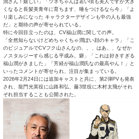
潤さん！嬉しい」「ツネちゃんは若い頃も美人ですが大き
くなると長髪美青年に育ちます、唾をつけるなら今」「よ
り楽しみになった キャラクターデザインも中の人も最強
だ」と期待の声が寄せられている。
特に今回目立ったのは、CV福山潤に関しての声。
「全然知らないけどめちゃくちゃ潤ぽい顔のキャラ」「こ
のビジュアルでCVフク山さんなの、、、はあ、、なぜか
ノスタルジーすら感じる平成み。癖」「これは好きすぎる
福山潤がきました」「芳経が福山潤氏なの最高やん！」と
いったコメントが寄せられ、注目が集まっている。
2026年2月24日には追加キャストと共に、第2弾PVも発表
され、龍門光英役に山路和弘、藤3世役に木村太飛がそれ
ぞれ担当することも公開された。