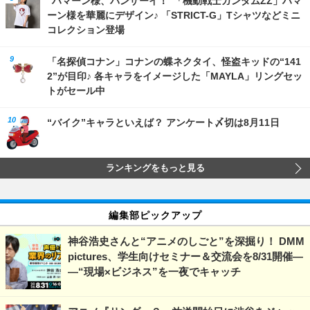
“ハマーン様、バンザーイ！”「機動戦士ガンダムZZ」ハマ
ーン様を華麗にデザイン♪ 「STRICT-G」Tシャツなどミニ
コレクション登場
「名探偵コナン」コナンの蝶ネクタイ、怪盗キッドの“141
2”が目印♪ 各キャラをイメージした「MAYLA」リングセッ
トがセール中
“バイク”キャラといえば？ アンケート〆切は8月11日
ランキングをもっと見る
編集部ピックアップ
神谷浩史さんと“アニメのしごと”を深掘り！ DMM
pictures、学生向けセミナー＆交流会を8/31開催―
―“現場×ビジネス”を一夜でキャッチ