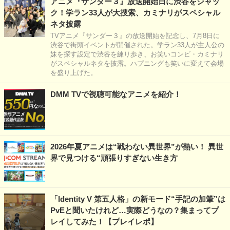
アニメ『サンダー３』放送開始日に渋谷をジャッ
ク！学ラン33人が大捜索、カミナリがスペシャル
ネタ披露
TVアニメ『サンダー３』の放送開始を記念し、7月8日に
渋谷で街頭イベントが開催された。学ラン33人が主人公の
妹を探す設定で渋谷を練り歩き、お笑いコンビ・カミナリ
がスペシャルネタを披露。ハプニングも笑いに変えて会場
を盛り上げた。
DMM TVで視聴可能なアニメを紹介！
2026年夏アニメは“戦わない異世界”が熱い！ 異世
界で見つける“頑張りすぎない生き方
「Identity V 第五人格」の新モード“手記の加筆”は
PvEと聞いたけれど…実際どうなの？集まってプ
レイしてみた！【プレイレポ】