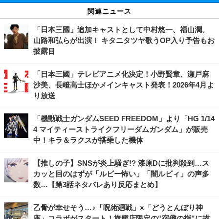
関連ニュース
「日本三國」追加キャストとして中村悠一、福山潤、
山路和弘らが出演！ キタニタツヤ歌うOP入り予告もお
披露目
「日本三國」テレビアニメ化決定！小野賢章、瀬戸麻
沙美、長嶝高士ほかメインキャスト発表！2026年4月よ
り放送
「機動戦士ガンダムSEED FREEDOM」より「HG 1/14
4 マイティーストライクフリーダムガンダム」が販売
中！キラ＆ラクスが搭乗した機体
【推しの子】SNSが炎上騒ぎ!? 漆原Dに批判殺到…ス
カッと回のはずが「ルビー怖い」「闇ルビィ」の声多
数…【第3話ネタバレあり反応まとめ】
乙骨が幸せそう…♪「呪術廻戦」×「どうとんぼり神
座」コラボがスタート！旗艦店限定の“宿儺の指”に描