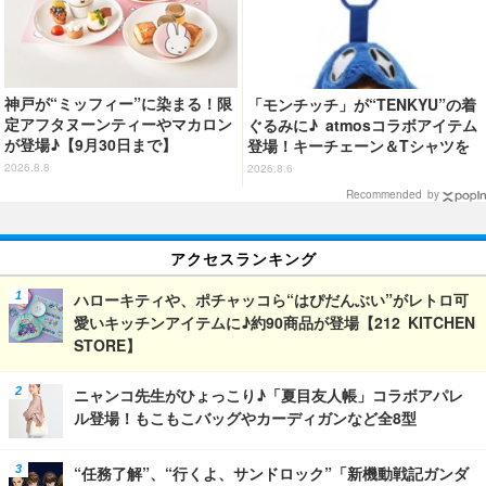
神戸が“ミッフィー”に染まる！限
「モンチッチ」が“TENKYU”の着
定アフタヌーンティーやマカロン
ぐるみに♪ atmosコラボアイテム
が登場♪【9月30日まで】
登場！キーチェーン＆Tシャツを
展開
2026.8.8
2026.8.6
Recommended by
アクセスランキング
ハローキティや、ポチャッコら“はぴだんぶい”がレトロ可
愛いキッチンアイテムに♪約90商品が登場【212 KITCHEN
STORE】
ニャンコ先生がひょっこり♪「夏目友人帳」コラボアパレ
ル登場！もこもこバッグやカーディガンなど全8型
“任務了解”、“行くよ、サンドロック”「新機動戦記ガンダ