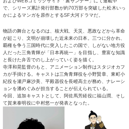
およびWEBコミックサイト「裏サンデー」にて連載中
で、シリーズ累計発行部数が約70万部を突破した松木いっ
かによるマンガを原作とするSF大河ドラマだ。
物語の舞台となるのは、核大戦、天災、悪政などから革命
が起こり、文明が崩壊した近未来の日本。三つに分かれ、
覇権を争う三国時代に突入したこの国で、しがない地方役
人だった三角青輝が「日本再統一」を目指し、豊富な知識
と長けた弁舌でのし上がっていく姿を描く。
寺澤和晃監督のもと、アニメーション制作はスタジオカフ
カが手掛ける。キャストは三角青輝役を小野賢章、東町小
紀役を瀬戸麻沙美、平殿器役を長嶝高士が務め、ナレーシ
ョンを潘めぐみが担当することが伝えられている。
今回、追加キャストとして、阿佐馬芳経役に福山潤、そし
て賀来泰明役に中村悠一が発表となった。