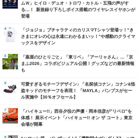
ムＷ」ヒイロ・デュオ・トロワ・カトル・五飛の声がす
る…！ 新規録り下ろしボイス搭載のワイヤレスイヤホンが
登場
「ジョジョ」ブチャラティのカリスマTシャツ登場ッ！“き
さまにオレの心は永遠にわかるまいッ！”や感動のクライマ
ックスをデザイン
「薬屋のひとりごと」「東リベ」「アーリャさん」…「京
まふ2026」コラボビジュアル公開！グッズなどの最新情報
も
可愛すぎるモチーフデザイン♪ 「名探偵コナン」コナン&怪
盗キッドのモチーフを表現！ 「MAYLA」パンプスがセー
ル実施中【30％オフセール】
「ハイキュー!!」西谷夕役の声優・岡本信彦が”リベロ”を
体感！ 展示イベント「ハイキュー!! オン ザ コート」東京
会場が開幕