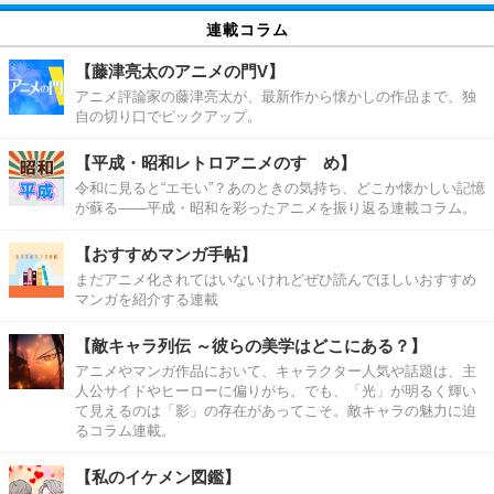
連載コラム
【藤津亮太のアニメの門V】
アニメ評論家の藤津亮太が、最新作から懐かしの作品まで、独
自の切り口でピックアップ。
【平成・昭和レトロアニメのすゝめ】
令和に見ると“エモい”？あのときの気持ち、どこか懐かしい記憶
が蘇る――平成・昭和を彩ったアニメを振り返る連載コラム。
【おすすめマンガ手帖】
まだアニメ化されてはいないけれどぜひ読んでほしいおすすめ
マンガを紹介する連載
【敵キャラ列伝 ～彼らの美学はどこにある？】
アニメやマンガ作品において、キャラクター人気や話題は、主
人公サイドやヒーローに偏りがち。でも、「光」が明るく輝い
て見えるのは「影」の存在があってこそ。敵キャラの魅力に迫
るコラム連載。
【私のイケメン図鑑】