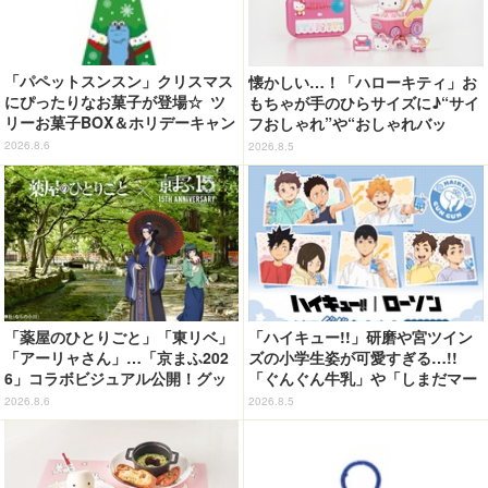
「パペットスンスン」クリスマス
懐かしい…！「ハローキティ」お
にぴったりなお菓子が登場☆ ツ
もちゃが手のひらサイズに♪“サイ
リーお菓子BOX＆ホリデーキャン
フおしゃれ”や“おしゃれバッ
ディ
グ”など カプセルトイ登場
2026.8.6
2026.8.5
「薬屋のひとりごと」「東リベ」
「ハイキュー!!」研磨や宮ツイン
「アーリャさん」…「京まふ202
ズの小学生姿が可愛すぎる…!!
6」コラボビジュアル公開！グッ
「ぐんぐん牛乳」や「しまだマー
ズなどの最新情報も
ト」デザインのグッズも!? ロー
2026.8.6
2026.8.5
ソン限定グッズが登場！