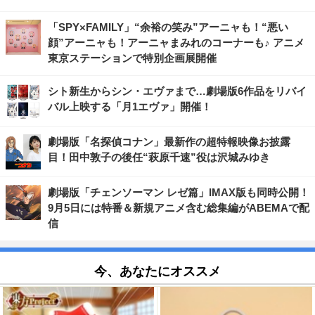
「SPY×FAMILY」“余裕の笑み”アーニャも！“悪い
顔”アーニャも！アーニャまみれのコーナーも♪ アニメ
東京ステーションで特別企画展開催
シト新生からシン・エヴァまで…劇場版6作品をリバイ
バル上映する「月1エヴァ」開催！
劇場版「名探偵コナン」最新作の超特報映像お披露
目！田中敦子の後任“萩原千速”役は沢城みゆき
劇場版「チェンソーマン レゼ篇」IMAX版も同時公開！
9月5日には特番＆新規アニメ含む総集編がABEMAで配
信
今、あなたにオススメ