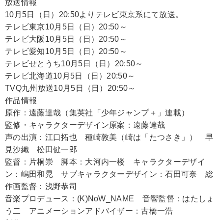
放送情報
10月5日（日）20:50よりテレビ東京系にて放送。
テレビ東京10月5日（日）20:50～
テレビ大阪10月5日（日）20:50～
テレビ愛知10月5日（日）20:50～
テレビせとうち10月5日（日）20:50～
テレビ北海道10月5日（日）20:50～
TVQ九州放送10月5日（日）20:50～
作品情報
原作：遠藤達哉（集英社「少年ジャンプ＋」連載）
監修・キャラクターデザイン原案：遠藤達哉
声の出演：江口拓也 種崎敦美（崎は「たつさき」） 早
見沙織 松田健一郎
監督：片桐崇 脚本：大河内一楼 キャラクターデザイ
ン：嶋田和晃 サブキャラクターデザイン：石田可奈 総
作画監督：浅野恭司
音楽プロデュース：(K)NoW_NAME 音響監督：はたしょ
う二 アニメーションアドバイザー：古橋一浩