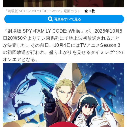
『劇場版 SPY×FAMILY CODE: White』場面カット
全 9 枚
写真をすべて見る
『劇場版 SPY×FAMILY CODE: White』が、2025年10月5
日20時50分よりテレ東系列にて地上波初放送されること
が決定した。その前日、10月4日にはTVアニメSeason 3
の初回放送が行われ、盛り上がりを見せるタイミングでの
オンエアとなる。