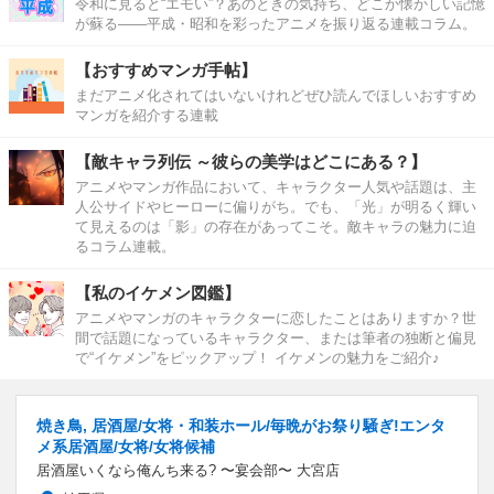
令和に見ると“エモい”？あのときの気持ち、どこか懐かしい記憶
が蘇る――平成・昭和を彩ったアニメを振り返る連載コラム。
【おすすめマンガ手帖】
まだアニメ化されてはいないけれどぜひ読んでほしいおすすめ
マンガを紹介する連載
【敵キャラ列伝 ～彼らの美学はどこにある？】
アニメやマンガ作品において、キャラクター人気や話題は、主
人公サイドやヒーローに偏りがち。でも、「光」が明るく輝い
て見えるのは「影」の存在があってこそ。敵キャラの魅力に迫
るコラム連載。
【私のイケメン図鑑】
アニメやマンガのキャラクターに恋したことはありますか？世
間で話題になっているキャラクター、または筆者の独断と偏見
で“イケメン”をピックアップ！ イケメンの魅力をご紹介♪
焼き鳥, 居酒屋/女将・和装ホール/毎晩がお祭り騒ぎ!エンタ
メ系居酒屋/女将/女将候補
居酒屋いくなら俺んち来る? 〜宴会部〜 大宮店