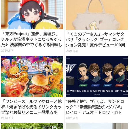
「東方Project」霊夢、魔理沙、
「くまのプーさん」×サマンサタ
チルノが洗濯ネットになっちゃっ
バサ「クラシック プー」コレク
た♪ 洗濯機の中でぐるぐる回転し
ション発売！原作デビュー100周
続ける姿を思わず眺めたくなっち
年記念でハンドバッグや財布など
2026.8.7
2026.8.3
ゃう!?
全6種が登場
「ワンピース」ルフィやローと乾
“任務了解”、“行くよ、サンドロ
杯！焼きそばや光るドリンクカッ
ック”「新機動戦記ガンダムＷ」
プなどお祭りメニュー登場☆あ
ヒイロ・デュオ・トロワ・カト
の“麦わら帽子”もグッズ化!? 【U
ル・五飛の声がする…！ 新規録
2026.8.2
2026.8.6
SJ「ワンピース・プレミア・サマ
り下ろしボイス搭載のワイヤレス
ー」が開幕】
イヤホンが登場