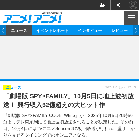
CL
ム
ニュース
イベントレポート
インタビュー
レビュー
ニュース
アニメ
映画/ドラマ
イベントレポート
マンガ
ノベル
アニメ
映画
インタビュー
音楽
声優
ライブ
舞台
スタッフ
声優
レビュー
2025.9.3（水） 17:15
ニュース
「劇場版 SPY×FAMILY」10月5日に地上波初放
ゲーム
グッズ
海外イベント
ビジネス
俳優・タレント
アーティスト
アニメ
実写
動画
送！ 興行収入62億超えの大ヒット作
イベント
海外
ビジネス
書評
イベント
アニメ
映画/ドラマ
連載・コラム
『劇場版 SPY×FAMILY CODE: White』が、2025年10月5日20時50
分よりテレ東系列にて地上波初放送されることが決定した。その前
ゲーム
座談会
アニメ！アニメ！TV
ABEMA Cafe
日、10月4日にはTVアニメSeason 3の初回放送が行われ、盛り上が
りを見せるタイミングでのオンエアとなる。