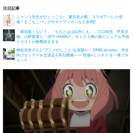
注目記事
ニャンコ先生がひょっこり♪「夏目友人帳」コラボアパレル登
場！もこもこバッグやカーディガンなど全8型
「画伯多くない？」「ちちとはは以外にも…」江口拓也、早見沙
織、小野賢章ら「SPY×FAMILY」キャスト陣の新ビジュアル予想
イラストが衝撃的すぎる
神谷浩史さんと“アニメのしごと”を深掘り！ DMM pictures、学生
向けセミナー＆交流会を8/31開催――“現場×ビジネス”を一夜でキ
ャッチ