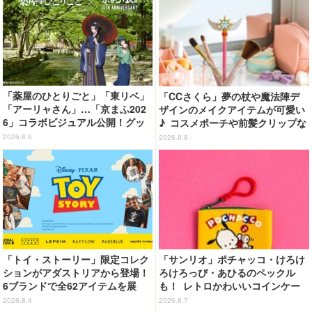
「薬屋のひとりごと」「東リベ」
「CCさくら」夢の杖や魔法陣デ
「アーリャさん」…「京まふ202
ザインのメイクアイテムが可愛い
6」コラボビジュアル公開！グッ
♪ コスメポーチや前髪クリップな
ズなどの最新情報も
ど…毎日使いたい!!「タイトーく
2026.8.6
2026.8.8
じ」【8月28日～】
「トイ・ストーリー」限定コレク
「サンリオ」ポチャッコ・けろけ
ションがアダストリアから登場！
ろけろっぴ・あひるのペックル
6ブランドで全62アイテムを展
も！ レトロかわいいコインケー
開 店舗で購入するとオリジナル
ス第2弾がカプセルトイに登場♪
2026.8.4
2026.8.7
マグネットをプレゼント☆