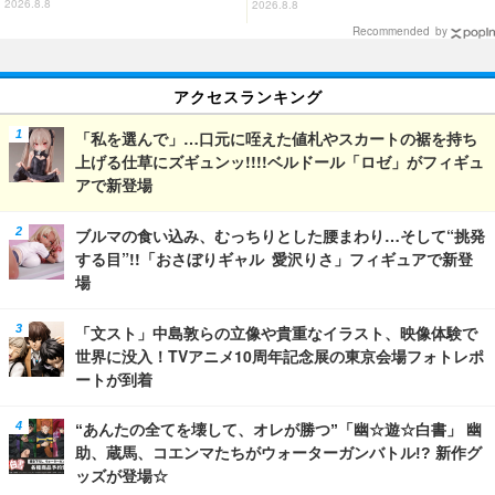
で開催
さ」フィギュアで新登場
2026.8.8
2026.8.8
Recommended by
アクセスランキング
「私を選んで」…口元に咥えた値札やスカートの裾を持ち
上げる仕草にズギュンッ!!!!ベルドール「ロゼ」がフィギュ
アで新登場
ブルマの食い込み、むっちりとした腰まわり…そして“挑発
する目”!!「おさぼりギャル 愛沢りさ」フィギュアで新登
場
「文スト」中島敦らの立像や貴重なイラスト、映像体験で
世界に没入！TVアニメ10周年記念展の東京会場フォトレポ
ートが到着
“あんたの全てを壊して、オレが勝つ”「幽☆遊☆白書」 幽
助、蔵馬、コエンマたちがウォーターガンバトル!? 新作グ
ッズが登場☆