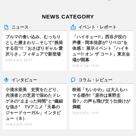
NEWS CATEGORY
ニュース
イベント・レポート
ブルマの食い込み、むっちり
「ハイキュー!!」西谷夕役の
とした腰まわり…そして“挑発
声優・岡本信彦が”リベロ”を
する目”!!「おさぼりギャル 愛
体感！ 展示イベント「ハイキ
沢りさ」フィギュアで新登場
ュー!! オン ザ コート」東京会
場が開幕
2026.8.8(土) 22:37
2026.8.7(金) 18:20
インタビュー
コラム・レビュー
小清水亜美 史実をたどり、
映画「ちいかわ」は大人もハ
共演者との芝居で深めたドレ
マる傑作!「原作は東野圭
ゲネの“止まった時間”と“繊細
吾?」の声も飛び交う仕掛けが
な強さ” TVアニメ「天幕の
満載
ジャードゥーガル」インタビ
2026.8.8(土) 10:45
ュー（８）
2026.8.3(月) 18:00