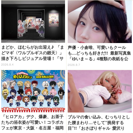
まどか、ほむらがお出迎え♪ 「ま
声優・小倉唯、可愛いもクール
どマギ〈ワルプルギスの廻天〉」
も…どっちも好きだ!! 最新写真集
描き下ろしビジュアル登場！「サ
「ゆいま～る」4種類の表紙を公
ンシャインシティプリンスホテ
開！「成長した私の姿を楽しんで
2026.8.4
2026.8.7
ル」コラボ開催
いただけたら」
「ヒロアカ」デク、爆豪、お茶子
ブルマの食い込み、むっちりとし
たちの浴衣姿が可愛い！コラボカ
た腰まわり…そして“挑発する
フェが東京・大阪・名古屋・福岡
目”!!「おさぼりギャル 愛沢り