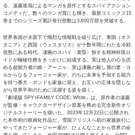
る、遠藤達哉によるマンガを原作とするスパイアクション
コメディだ。数々のマンガ賞にも輝き、最新コミックス15
巻までのシリーズ累計発行部数は3,800万部を突破する。
世界各国が水面下で熾烈な情報戦を繰り広げ、東国（オス
タニア）と西国（ウェスタリス）が十数年間にわたる冷戦
状態にある時代。凄腕のスパイ〈黄昏〉扮する精神科医ロ
イドが極秘任務をきっかけに結成する、実は他人の心を読
める超能力者の娘・アーニャ、実は凄腕の殺し屋の妻・ヨ
ルからなるフォージャー家が、のちに未来を予知する能力
を持つ番犬・ボンドも家族に迎え、お互いの正体を隠しな
がら世界平和のために活躍する姿を描く。
『劇場版 SPY×FAMILY CODE: White』は、原作者の遠藤
が監修・キャラクターデザイン原案を務める完全新作オリ
ジナルストーリーを描いた、2023年12月22日に公開され
た本作初の映画化作品だ。雪国フリジスへ初の家族旅行に
やってきたフォージャー家が、ひょんなことから世界の命