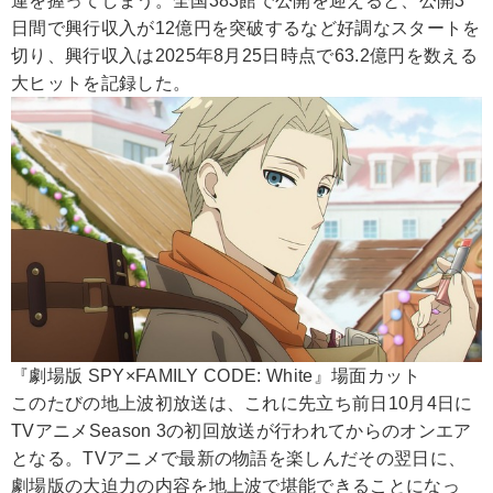
運を握ってしまう。全国383館で公開を迎えると、公開3
日間で興行収入が12億円を突破するなど好調なスタートを
切り、興行収入は2025年8月25日時点で63.2億円を数える
大ヒットを記録した。
『劇場版 SPY×FAMILY CODE: White』場面カット
このたびの地上波初放送は、これに先立ち前日10月4日に
TVアニメSeason 3の初回放送が行われてからのオンエア
となる。TVアニメで最新の物語を楽しんだその翌日に、
劇場版の大迫力の内容を地上波で堪能できることになっ