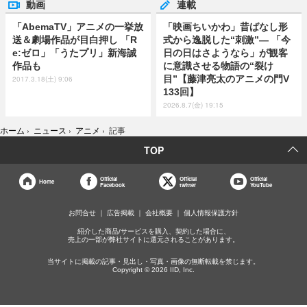
動画
連載
「AbemaTV」アニメの一挙放
「映画ちいかわ」昔ばなし形
送＆劇場作品が目白押し 「R
式から逸脱した“刺激”― 「今
e:ゼロ」「うたプリ」新海誠
日の日はさようなら」が観客
作品も
に意識させる物語の“裂け
目”【藤津亮太のアニメの門V
2017.3.18(土) 9:06
133回】
2026.8.7(金) 19:15
ホーム
›
ニュース
›
アニメ
›
記事
TOP
Official
Official
Official
Home
Facebook
twitter
YouTube
お問合せ
広告掲載
会社概要
個人情報保護方針
紹介した商品/サービスを購入、契約した場合に、
売上の一部が弊社サイトに還元されることがあります。
当サイトに掲載の記事・見出し・写真・画像の無断転載を禁じます。
Copyright © 2026 IID, Inc.