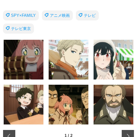
SPY×FAMILY
アニメ映画
テレビ
テレビ東京
‹
1
/
2