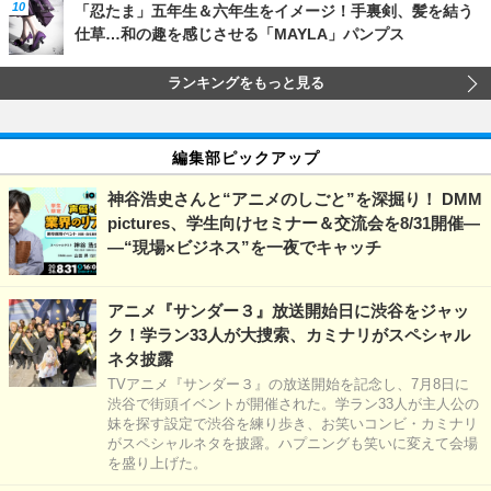
「忍たま」五年生＆六年生をイメージ！手裏剣、髪を結う
仕草…和の趣を感じさせる「MAYLA」パンプス
ランキングをもっと見る
編集部ピックアップ
神谷浩史さんと“アニメのしごと”を深掘り！ DMM
pictures、学生向けセミナー＆交流会を8/31開催―
―“現場×ビジネス”を一夜でキャッチ
アニメ『サンダー３』放送開始日に渋谷をジャッ
ク！学ラン33人が大捜索、カミナリがスペシャル
ネタ披露
TVアニメ『サンダー３』の放送開始を記念し、7月8日に
渋谷で街頭イベントが開催された。学ラン33人が主人公の
妹を探す設定で渋谷を練り歩き、お笑いコンビ・カミナリ
がスペシャルネタを披露。ハプニングも笑いに変えて会場
を盛り上げた。