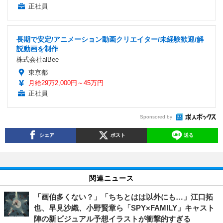
正社員
長期で安定/アニメーション動画クリエイター/未経験歓迎/解
説動画を制作
株式会社alBee
東京都
月給29万2,000円～45万円
正社員
Sponsored by
シェア
ポスト
送る
関連ニュース
「画伯多くない？」「ちちとはは以外にも…」江口拓
也、早見沙織、小野賢章ら「SPY×FAMILY」キャスト
陣の新ビジュアル予想イラストが衝撃的すぎる