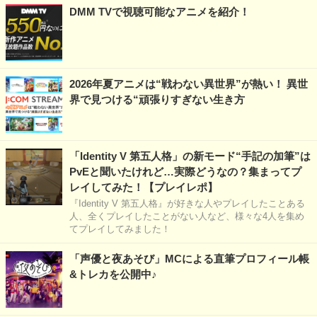
DMM TVで視聴可能なアニメを紹介！
2026年夏アニメは“戦わない異世界”が熱い！ 異世
界で見つける“頑張りすぎない生き方
「Identity V 第五人格」の新モード“手記の加筆”は
PvEと聞いたけれど…実際どうなの？集まってプ
レイしてみた！【プレイレポ】
『Identity V 第五人格』が好きな人やプレイしたことある
人、全くプレイしたことがない人など、様々な4人を集め
てプレイしてみました！
「声優と夜あそび」MCによる直筆プロフィール帳
&トレカを公開中♪