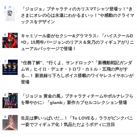
「ジョジョ」ブチャラティのカリスマTシャツ登場ッ！“き
さまにオレの心は永遠にわかるまいッ！”や感動のクライマ
ックスをデザイン
キャミソール姿がセクシー&グラマラス♪ 「ハイスクールD
×D」15周年バージョンのリアス＆朱乃のフィギュアがリニ
ューアルパッケージで登場！
“任務了解”、“行くよ、サンドロック”「新機動戦記ガンダ
ムＷ」ヒイロ・デュオ・トロワ・カトル・五飛の声がす
る…！ 新規録り下ろしボイス搭載のワイヤレスイヤホンが
登場
「ジョジョ 黄金の風」ブチャラティチームやポルナレフら
を華やかに♪ 「glamb」新作カプセルコレクション登場
生足は夢いっぱいだ…！「To LOVEる」ララがピンクバニ
ー姿でフィギュア化！気品ただようボディに注目