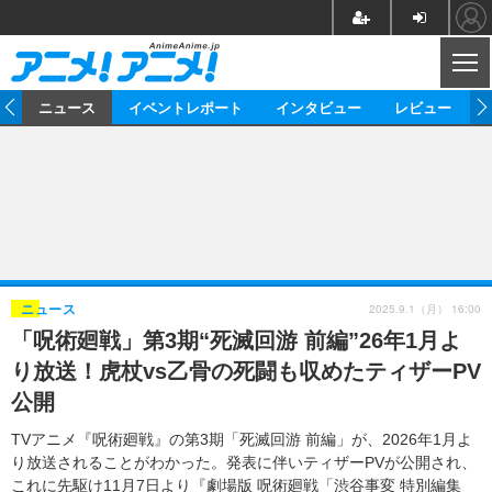
CL
ム
ニュース
イベントレポート
インタビュー
レビュー
ニュース
アニメ
映画/ドラマ
イベントレポート
マンガ
ノベル
アニメ
映画
インタビュー
音楽
声優
ライブ
舞台
スタッフ
声優
レビュー
2025.9.1（月） 16:00
ニュース
「呪術廻戦」第3期“死滅回游 前編”26年1月よ
ゲーム
グッズ
海外イベント
ビジネス
俳優・タレント
アーティスト
アニメ
実写
動画
り放送！虎杖vs乙骨の死闘も収めたティザーPV
イベント
海外
ビジネス
書評
イベント
アニメ
映画/ドラマ
連載・コラム
公開
ゲーム
座談会
アニメ！アニメ！TV
ABEMA Cafe
TVアニメ『呪術廻戦』の第3期「死滅回游 前編」が、2026年1月よ
り放送されることがわかった。発表に伴いティザーPVが公開され、
これに先駆け11月7日より『劇場版 呪術廻戦「渋谷事変 特別編集