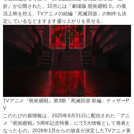
折』が公開された。10月には『劇場版 呪術廻戦 0』の復
活上映を控え、TVアニメの続編「死滅回游」の制作も決
定しているなどますます盛り上がりを見せる。
TVアニメ『呪術廻戦』第3期「死滅回游 前編」ティザーP
V
このたびの新情報は、2025年8月31日に配信された「アニ
メ『呪術廻戦』5周年記念特番」にて5大情報として発表と
なったもの。2026年1月からの放送が決定したTVアニメ第