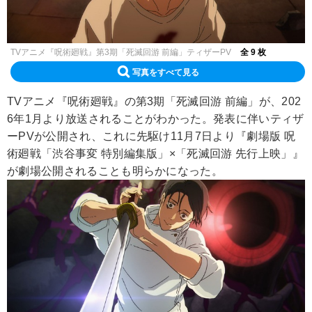
TVアニメ『呪術廻戦』第3期「死滅回游 前編」ティザーPV
全 9 枚
写真をすべて見る
TVアニメ『呪術廻戦』の第3期「死滅回游 前編」が、202
6年1月より放送されることがわかった。発表に伴いティザ
ーPVが公開され、これに先駆け11月7日より『劇場版 呪
術廻戦「渋谷事変 特別編集版」×「死滅回游 先行上映」』
が劇場公開されることも明らかになった。