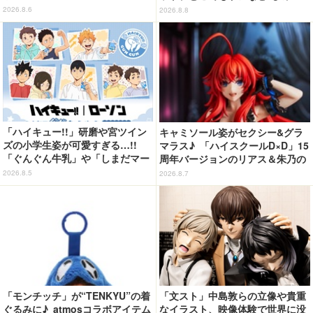
月13日～】
道具”も登場 「グラニフ」コラボ
2026.8.6
2026.8.8
全20アイテム
「ハイキュー!!」研磨や宮ツイン
キャミソール姿がセクシー&グラ
ズの小学生姿が可愛すぎる…!!
マラス♪ 「ハイスクールD×D」15
「ぐんぐん牛乳」や「しまだマー
周年バージョンのリアス＆朱乃の
ト」デザインのグッズも!? ロー
フィギュアがリニューアルパッケ
2026.8.5
2026.8.7
ソン限定グッズが登場！
ージで登場！
「モンチッチ」が“TENKYU”の着
「文スト」中島敦らの立像や貴重
ぐるみに♪ atmosコラボアイテム
なイラスト、映像体験で世界に没