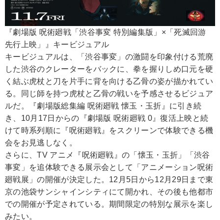
『劇場版 呪術廻戦「渋谷事変 特別編集版」×「死滅回游
先行上映」』キービジュアル
キービジュアルは、「渋谷事変」の激闘を印象付ける荒廃
した渋谷のクレーターをバックに、拳を握りしめ口元を硬
く結ぶ虎杖と刀を片手に背を向ける乙骨の姿が描かれてい
る。同じ師を持つ虎杖と乙骨の戦いを予感させるビジュア
ルだ。『劇場版総集編 呪術廻戦 懐玉・玉折』に引き続
き、10月17日からの『劇場版 呪術廻戦 0』復活上映と続
けて時系列順に『呪術廻戦』をスクリーンで体験できる機
会をお見逃しなく。
さらに、TV アニメ『呪術廻戦』の「懐玉・玉折」「渋谷
事変」を追体験できる展示会として「アニメーション呪術
廻戦展」の開催が決定した。12月5日から12月29日まで東
京の池袋サンシャインシティにて開かれ、その後も他都市
での開催が予定されている。期間限定の特別な展示を楽し
みたい。