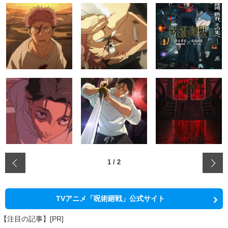
‹
1
/
2
TVアニメ「呪術廻戦」公式サイト
【注目の記事】[PR]