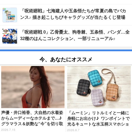
「呪術廻戦」七海建人や五条悟たちが常夏の島でバカ
ンス♪ 描き起こしちびキャラグッズが当たるくじ登場
「呪術廻戦 0」乙骨憂太、狗巻棘、五条悟、パンダ…全
32種のはんこコレクション、一部リニューアル♪
今、あなたにオススメ
声優・井口裕香、大自然の水着姿
「ムーミン」リトルミイと一緒に
からムーディーなホテルまで…♪
身軽にお出かけ♪ ワンポイントで
グラマラス＆妖艶な“今”を切り取
光るキュートな水玉柄スマホショ
り！3冊目写真集が発売中
ルダーが新登場！
2026.7.15
2026.8.7