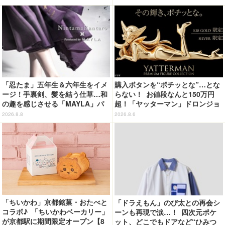
「忍たま」五年生＆六年生をイメ
購入ボタンを“ポチッとな”…とな
ージ！手裏剣、髪を結う仕草…和
らない！ お値段なんと150万円
の趣を感じさせる「MAYLA」パ
超！「ヤッターマン」ドロンジョ
ンプス
様が黄金の輝きをまといミニフィ
2026.8.8
2026.8.6
ギュア化 ヤッターワン&おだてブ
タも
「ちいかわ」京都銘菓・おたべと
「ドラえもん」のび太との再会シ
コラボ♪ 「ちいかわベーカリー」
ーンも再現で涙…！ 四次元ポケ
が京都駅に期間限定オープン【8
ット、どこでもドアなど“ひみつ