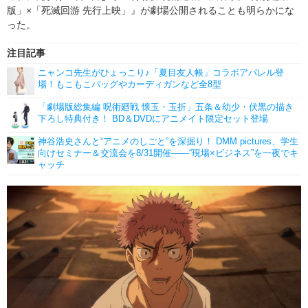
版」×「死滅回游 先行上映」』が劇場公開されることも明らかにな
った。
注目記事
ニャンコ先生がひょっこり♪「夏目友人帳」コラボアパレル登
場！もこもこバッグやカーディガンなど全8型
「劇場版総集編 呪術廻戦 懐玉・玉折」五条＆幼少・伏黒の描き
下ろし特典付き！ BD＆DVDにアニメイト限定セット登場
神谷浩史さんと“アニメのしごと”を深掘り！ DMM pictures、学生
向けセミナー＆交流会を8/31開催――“現場×ビジネス”を一夜でキ
ャッチ