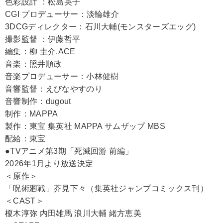
色彩設計 ：松島英子
CGI プロデューサー：淡輪雄介
3DCGディレクター：石川大輔(モンスターズエッグ)
撮影監督 ：伊藤哲平
編集：柳 圭介,ACE
音楽：照井順政
音楽プロデューサー：小林健樹
音響監督：えびなやすのり
音響制作：dugout
制作：MAPPA
製作：東宝 集英社 MAPPA サムザップ MBS
配給：東宝
●TVアニメ第3期「死滅回游 前編」
2026年1月より放送決定
＜原作＞
「呪術廻戦」芥見下々（集英社ジャンプコミックス刊）
＜CAST＞
榎木淳弥 内田雄馬 浪川大輔 緒方恵美