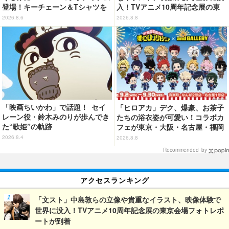
登場！キーチェーン＆Tシャツを
入！TVアニメ10周年記念展の東
展開
京会場フォトレポートが到着
2026.8.6
2026.8.8
「映画ちいかわ」で話題！ セイ
「ヒロアカ」デク、爆豪、お茶子
レーン役・鈴木みのりが歩んでき
たちの浴衣姿が可愛い！コラボカ
た“歌姫”の軌跡
フェが東京・大阪・名古屋・福岡
で開催
2026.8.4
2026.8.8
Recommended by
アクセスランキング
「文スト」中島敦らの立像や貴重なイラスト、映像体験で
世界に没入！TVアニメ10周年記念展の東京会場フォトレポ
ートが到着