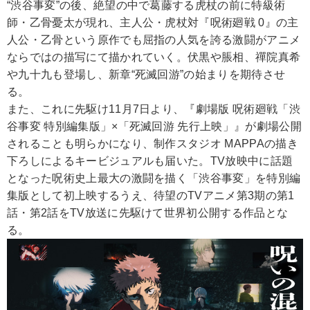
“渋谷事変”の後、絶望の中で葛藤する虎杖の前に特級術
師・乙骨憂太が現れ、主人公・虎杖対『呪術廻戦 0』の主
人公・乙骨という原作でも屈指の人気を誇る激闘がアニメ
ならではの描写にて描かれていく。伏黒や脹相、禪院真希
や九十九も登場し、新章“死滅回游”の始まりを期待させ
る。
また、これに先駆け11月7日より、『劇場版 呪術廻戦「渋
谷事変 特別編集版」×「死滅回游 先行上映」』が劇場公開
されることも明らかになり、制作スタジオ MAPPAの描き
下ろしによるキービジュアルも届いた。TV放映中に話題
となった呪術史上最大の激闘を描く「渋谷事変」を特別編
集版として初上映するうえ、待望のTVアニメ第3期の第1
話・第2話をTV放送に先駆けて世界初公開する作品とな
る。