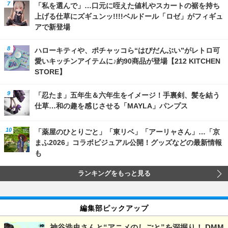
「私を選んで」…口元に咥えた値札やスカートの裾を持ち
上げる仕草にズギュンッ!!!!ベルドール「ロゼ」がフィギュ
アで新登場
ハローキティや、ポチャッコら“はぴだんぶい”がレトロ可
愛いキッチンアイテムに♪約90商品が登場【212 KITCHEN
STORE】
「忍たま」五年生＆六年生をイメージ！手裏剣、髪を結う
仕草…和の趣を感じさせる「MAYLA」パンプス
「薬屋のひとりごと」「東リベ」「アーリャさん」…「京
まふ2026」コラボビジュアル公開！グッズなどの最新情報
も
ランキングをもっと見る
編集部ピックアップ
神谷浩史さんと“アニメのしごと”を深掘り！ DMM