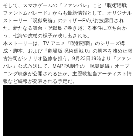
そして、スマホゲームの『ファンパレ』こと『呪術廻戦
ファントムパレード』からも最新情報として、オリジナル
ストーリー「呪獄島編」のティザーPVがお披露目され
た。新たなる舞台・呪獄島で巻き起こる事件に立ち向か
う、七海や虎杖の様子が映し出される。
本ストーリーは、TV アニメ『呪術廻戦』のシリーズ構
成・脚本、および『劇場版 呪術廻戦 0』の脚本を務めた瀬
古浩司がシナリオ監修を担う。9月23日19時より『ファン
パレ』公式放送にて、MAPPA制作の「呪獄島編」オープ
ニング映像が公開されるほか、主題歌担当アーティスト情
報など続報が発表される予定だ。