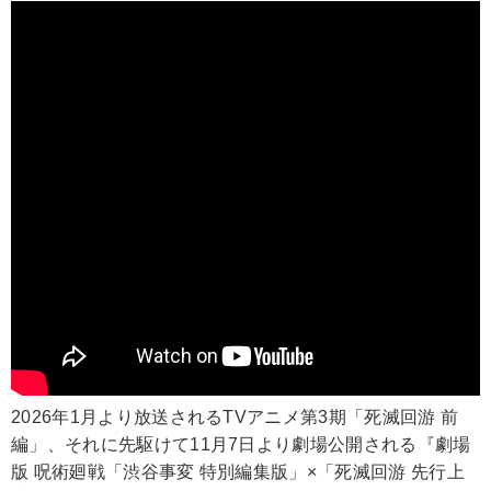
2026年1月より放送されるTVアニメ第3期「死滅回游 前
編」、それに先駆けて11月7日より劇場公開される『劇場
版 呪術廻戦「渋谷事変 特別編集版」×「死滅回游 先行上