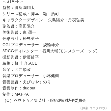
＜STAFF＞
監督：御所園翔太
シリーズ構成・脚本：瀬古浩司
キャラクターデザイン ：矢島陽介・丹羽弘美
副監督：高田陽介
美術監督：東 潤一
色彩設計：松島英子
CGI プロデューサー：淡輪雄介
3DCGディレクター：石川大輔(モンスターズエッグ)
撮影監督：伊藤哲平
編集：柳 圭介,ACE
音楽：照井順政
音楽プロデューサー：小林健樹
音響監督：えびなやすのり
音響制作：dugout
制作：MAPPA
（C）芥見下々／集英社・呪術廻戦製作委員会
《仲瀬 コウタロウ》