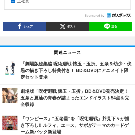
正社員
Sponsored by
シェア
ポスト
送る
関連ニュース
「劇場版総集編 呪術廻戦 懐玉・玉折」五条＆幼少・伏
黒の描き下ろし特典付き！ BD＆DVDにアニメイト限
定セット登場
劇場版「呪術廻戦 懐玉・玉折」BD＆DVD発売決定！
五条と夏油の青春が詰まったエンドイラスト54点を完
全収録
「ワンピース」“五老星”を「呪術廻戦」芥見下々が描
き下ろし!! ルフィ、エース、サボがテーマのカードゲ
ーム新パック新登場