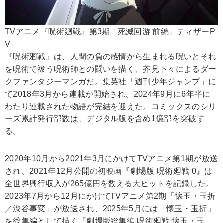
TVアニメ『呪術廻戦』第3期「死滅回游 前編」ティザーP
V
『呪術廻戦』は、人間の負の感情から生まれる呪いとそれ
を呪術で祓う呪術師との闘いを描く、芥見下々によるダー
クファンタジーマンガだ。集英社「週刊少年ジャンプ」に
て2018年3月から連載が開始され、2024年9月に6年半に
わたり連載された物語が完結を迎えた。コミックスのシリ
ーズ累計発行部数は、デジタル版を含め1億部を突破す
る。
2020年10月から2021年3月にかけてTVアニメ第1期が放送
され、2021年12月公開の初映画『劇場版 呪術廻戦 0』は
全世界興行収入が265億円を数える大ヒットを記録した。
2023年7月から12月にかけてTVアニメ第2期「懐玉・玉折
／渋谷事変」が放送され、2025年5月には「懐玉・玉折」
を総集編として描く『劇場版総集編 呪術廻戦 懐玉・玉