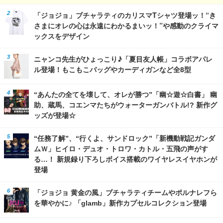
「ジョジョ」ブチャラティのカリスマTシャツ登場ッ！“き
さまにオレの心は永遠にわかるまいッ！”や感動のクライマ
ックスをデザイン
ニャンコ先生がひょっこり♪「夏目友人帳」コラボアパレ
ル登場！もこもこバッグやカーディガンなど全8型
“あんたの全てを壊して、オレが勝つ”「幽☆遊☆白書」 幽
助、蔵馬、コエンマたちがウォーターガンバトル!? 新作グ
ッズが登場☆
“任務了解”、“行くよ、サンドロック”「新機動戦記ガンダ
ムＷ」ヒイロ・デュオ・トロワ・カトル・五飛の声がす
る…！ 新規録り下ろしボイス搭載のワイヤレスイヤホンが
登場
「ジョジョ 黄金の風」ブチャラティチームやポルナレフら
を華やかに♪ 「glamb」新作カプセルコレクション登場