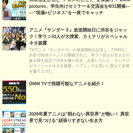
pictures、学生向けセミナー＆交流会を8/31開催―
―“現場×ビジネス”を一夜でキャッチ
アニメ『サンダー３』放送開始日に渋谷をジャッ
ク！学ラン33人が大捜索、カミナリがスペシャル
ネタ披露
TVアニメ『サンダー３』の放送開始を記念し、7月8日に
渋谷で街頭イベントが開催された。学ラン33人が主人公の
妹を探す設定で渋谷を練り歩き、お笑いコンビ・カミナリ
がスペシャルネタを披露。ハプニングも笑いに変えて会場
を盛り上げた。
DMM TVで視聴可能なアニメを紹介！
2026年夏アニメは“戦わない異世界”が熱い！ 異世
界で見つける“頑張りすぎない生き方