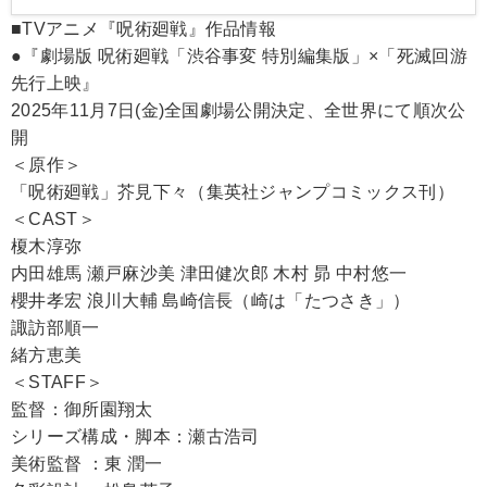
■TVアニメ『呪術廻戦』作品情報
●『劇場版 呪術廻戦「渋谷事変 特別編集版」×「死滅回游
先行上映』
2025年11月7日(金)全国劇場公開決定、全世界にて順次公
開
＜原作＞
「呪術廻戦」芥見下々（集英社ジャンプコミックス刊）
＜CAST＞
榎木淳弥
内田雄馬 瀬戸麻沙美 津田健次郎 木村 昴 中村悠一
櫻井孝宏 浪川大輔 島崎信長（崎は「たつさき」）
諏訪部順一
緒方恵美
＜STAFF＞
監督：御所園翔太
シリーズ構成・脚本：瀬古浩司
美術監督 ：東 潤一