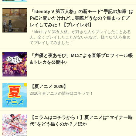
「Identity V 第五人格」の新モード“手記の加筆”は
PvEと聞いたけれど…実際どうなの？集まってプ
レイしてみた！【プレイレポ】
『Identity V 第五人格』が好きな人やプレイしたことある
人、全くプレイしたことがない人など、様々な4人を集め
てプレイしてみました！
「声優と夜あそび」MCによる直筆プロフィール帳
&トレカを公開中♪
【夏アニメ 2026】
2026年春アニメの情報はコチラで！
【コラムはコチラから！】夏アニメは“マイナー時
代”をどう描くのか？／ほか