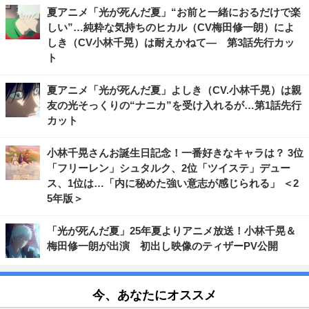
夏アニメ「光が死んだ夏」“お前と一緒におるだけで楽
しい”…純粋な気持ちのヒカル（CV梅田修一朗）によ
しき（CV小林千晃）は耐えかねて― 第3話先行カッ
ト
夏アニメ「光が死んだ夏」よしき（CV.小林千晃）は親
友の光そっくりの“ナニカ”を受け入れるが…第1話先行
カット
小林千晃さんお誕生日記念！一番好きなキャラは？ 3位
「フリーレン」シュタルク、2位「ツイステ」デュー
ス、1位は…「内に秘めた強い意志が感じられる」 ＜2
5年版＞
「光が死んだ夏」25年夏よりアニメ放送！小林千晃＆
梅田修一朗が出演 初出し映像のティザーPV公開
今、あなたにオススメ