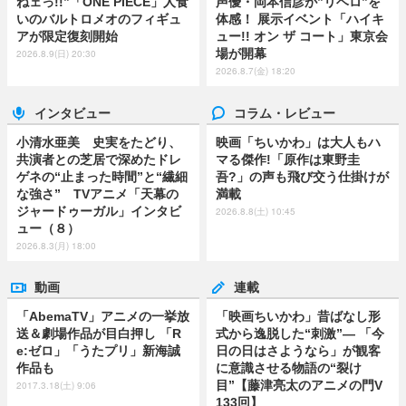
ねェっ!!”「ONE PIECE」人食
声優・岡本信彦が”リベロ”を
いのバルトロメオのフィギュ
体感！ 展示イベント「ハイキ
アが限定復刻開始
ュー!! オン ザ コート」東京会
場が開幕
2026.8.9(日) 20:30
2026.8.7(金) 18:20
インタビュー
コラム・レビュー
小清水亜美 史実をたどり、
映画「ちいかわ」は大人もハ
共演者との芝居で深めたドレ
マる傑作!「原作は東野圭
ゲネの“止まった時間”と“繊細
吾?」の声も飛び交う仕掛けが
な強さ” TVアニメ「天幕の
満載
ジャードゥーガル」インタビ
2026.8.8(土) 10:45
ュー（８）
2026.8.3(月) 18:00
動画
連載
「AbemaTV」アニメの一挙放
「映画ちいかわ」昔ばなし形
送＆劇場作品が目白押し 「R
式から逸脱した“刺激”― 「今
e:ゼロ」「うたプリ」新海誠
日の日はさようなら」が観客
作品も
に意識させる物語の“裂け
目”【藤津亮太のアニメの門V
2017.3.18(土) 9:06
133回】