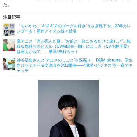
た。
注目記事
「ちいかわ」“ギチギチのゴーグル付き”うさぎ靴下や、27年カレ
ンダーも！新作アイテム続々登場
夏アニメ「光が死んだ夏」“お前と一緒におるだけで楽しい”…純
粋な気持ちのヒカル（CV梅田修一朗）によしき（CV小林千晃）
は耐えかねて― 第3話先行カット
神谷浩史さんと“アニメのしごと”を深掘り！ DMM pictures、学生
向けセミナー＆交流会を8/31開催――“現場×ビジネス”を一夜でキ
ャッチ