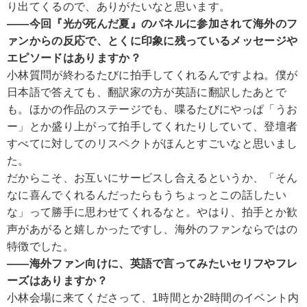
り出てくるので、ありがたいなと思います。
――今回『光が死んだ夏』のパネルに参加されて海外のフ
ァンからの反応で、とくに印象に残っているメッセージや
エピソードはありますか？
小林
質問が終わるたびに拍手してくれるんですよね。僕が
日本語で答えても、翻訳家の方が英語に翻訳したあとで
も。ほかの作品のステージでも、喋るたびにやっぱ「うお
ー」とか盛り上がって拍手してくれたりしていて、登壇者
すべてに対してのリスペクトがほんとすごいなと思いまし
た。
だからこそ、お互いにサービスし合えるというか、「そん
なに喜んでくれるんだったらもうちょっとこの話したい
な」って勝手に思わせてくれるなと。やはり、拍手とか歓
声があがると嬉しかったですし、海外のファンならではの
特徴でした。
――海外ファン向けに、英語で言ってみたいセリフやフレ
ーズはありますか？
小林
会場に来てくださって、1時間とか2時間のイベント内