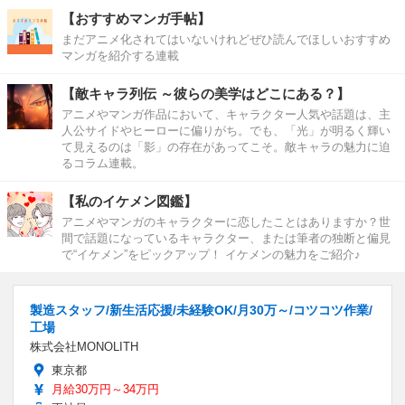
【おすすめマンガ手帖】
まだアニメ化されてはいないけれどぜひ読んでほしいおすすめ
マンガを紹介する連載
【敵キャラ列伝 ～彼らの美学はどこにある？】
アニメやマンガ作品において、キャラクター人気や話題は、主
人公サイドやヒーローに偏りがち。でも、「光」が明るく輝い
て見えるのは「影」の存在があってこそ。敵キャラの魅力に迫
るコラム連載。
【私のイケメン図鑑】
アニメやマンガのキャラクターに恋したことはありますか？世
間で話題になっているキャラクター、または筆者の独断と偏見
で“イケメン”をピックアップ！ イケメンの魅力をご紹介♪
製造スタッフ/新生活応援/未経験OK/月30万～/コツコツ作業/
工場
株式会社MONOLITH
東京都
月給30万円～34万円