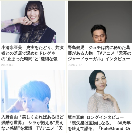
小清水亜美 史実をたどり、共演
野島健児 ジュチは内に秘めた葛
者との芝居で深めたドレゲネ
藤がある人物 TVアニメ「天幕の
の“止まった時間”と“繊細な強
ジャードゥーガル」インタビュー
さ” TVアニメ「天幕のジャード
（６）
2026.8.3
2026.7.17
ゥーガル」インタビュー（９）
入野自由「美しくあればあるほど
坂本真綾 ロングインタビュー
残酷な世界」 シラが抱える“見え
「喪失感は宝物になる」 30周年
ない感情”を意識 TVアニメ「天
を終えて語る、「Fate/Grand Or