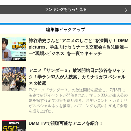
ランキングをもっと見る
編集部ピックアップ
神谷浩史さんと“アニメのしごと”を深掘り！ DMM
pictures、学生向けセミナー＆交流会を8/31開催―
―“現場×ビジネス”を一夜でキャッチ
アニメ『サンダー３』放送開始日に渋谷をジャッ
ク！学ラン33人が大捜索、カミナリがスペシャル
ネタ披露
TVアニメ『サンダー３』の放送開始を記念し、7月8日に
渋谷で街頭イベントが開催された。学ラン33人が主人公の
妹を探す設定で渋谷を練り歩き、お笑いコンビ・カミナリ
がスペシャルネタを披露。ハプニングも笑いに変えて会場
を盛り上げた。
DMM TVで視聴可能なアニメを紹介！