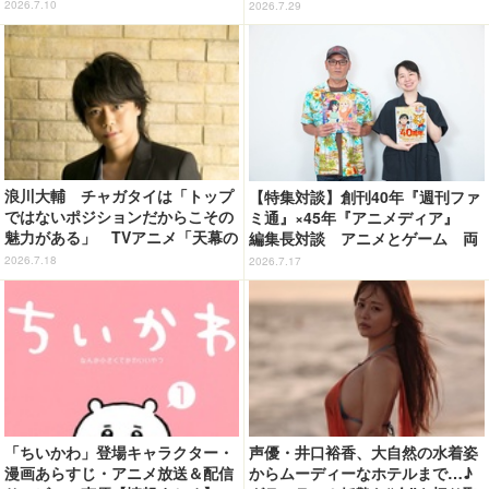
幕のジャードゥーガル」インタビ
der」11年の軌跡とベストアルバ
2026.7.10
2026.7.29
ュー（４）
ム「余韻」
浪川大輔 チャガタイは「トップ
【特集対談】創刊40年『週刊ファ
ではないポジションだからこその
ミ通』×45年『アニメディア』
魅力がある」 TVアニメ「天幕の
編集長対談 アニメとゲーム 両
ジャードゥーガル」インタビュー
誌の歩みが語る“雑誌の今”
2026.7.18
2026.7.17
（７）
「ちいかわ」登場キャラクター・
声優・井口裕香、大自然の水着姿
漫画あらすじ・アニメ放送＆配信
からムーディーなホテルまで…♪