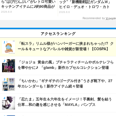
ら“はぴだんぶい”がレトロ可愛い
ック”「新機動戦記ガンダムＷ」
キッチンアイテムに♪約90商品が
ヒイロ・デュオ・トロワ・カト
登場【212 KITCHEN STORE】
ル・五飛の声がする…！ 新規録
2026.8.8
2026.8.6
り下ろしボイス搭載のワイヤレス
Recommended by
イヤホンが登場
アクセスランキング
「転スラ」リムル様がハンバーガーに挟まれちゃった!? ク
ール＆キュートなアパレルや雑貨が新登場！【COSPA】
「ジョジョ 黄金の風」ブチャラティチームやポルナレフら
を華やかに♪ 「glamb」新作カプセルコレクション登場
「ちいかわ」“ギチギチのゴーグル付き”うさぎ靴下や、27
年カレンダーも！新作アイテム続々登場
「忍たま」五年生＆六年生をイメージ！手裏剣、髪を結う
仕草…和の趣を感じさせる「MAYLA」パンプス