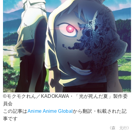
©モクモクれん／KADOKAWA・「光が死んだ夏」製作委
員会
この記事は
Anime Anime Global
から翻訳・転載された記
事です
《森 元行》