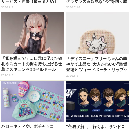
サービス・声優【情報まとめ】
グラマラス＆妖艶な“今”を切り取
り！3冊目写真集が発売中
2026.8.9
2026.7.15
「私を選んで」…口元に咥えた値
「ディズニー」マリーちゃんの華
札やスカートの裾を持ち上げる仕
やかで上品な“大人かわいい”雑貨
草にズギュンッ!!!!ベルドール
登場♪ ツィードポーチ・リップケ
「ロゼ」がフィギュアで新登場
ース・トート
2026.8.8
2026.8.9
ハローキティや、ポチャッコ
“任務了解”、“行くよ、サンドロ