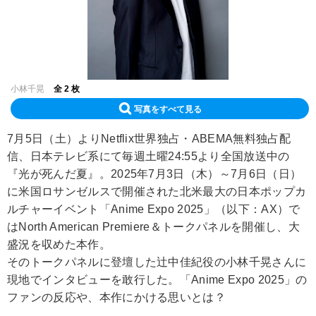
小林千晃
全 2 枚
写真をすべて見る
7月5日（土）よりNetflix世界独占・ABEMA無料独占配
信、日本テレビ系にて毎週土曜24:55より全国放送中の
『光が死んだ夏』。2025年7月3日（木）～7月6日（日）
に米国ロサンゼルスで開催された北米最大の日本ポップカ
ルチャーイベント「Anime Expo 2025」（以下：AX）で
はNorth American Premiere＆トークパネルを開催し、大
盛況を収めた本作。
そのトークパネルに登壇した辻中佳紀役の小林千晃さんに
現地でインタビューを敢行した。「Anime Expo 2025」の
ファンの反応や、本作にかける思いとは？