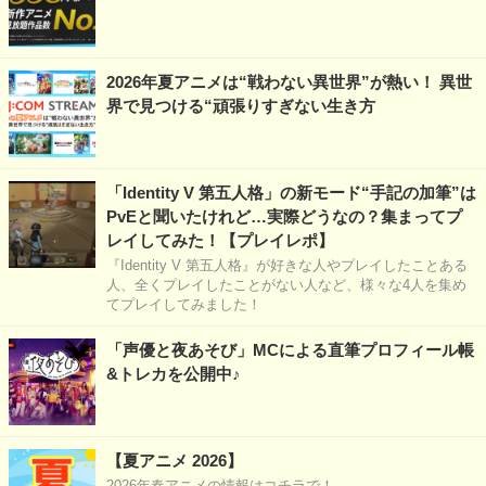
2026年夏アニメは“戦わない異世界”が熱い！ 異世
界で見つける“頑張りすぎない生き方
「Identity V 第五人格」の新モード“手記の加筆”は
PvEと聞いたけれど…実際どうなの？集まってプ
レイしてみた！【プレイレポ】
『Identity V 第五人格』が好きな人やプレイしたことある
人、全くプレイしたことがない人など、様々な4人を集め
てプレイしてみました！
「声優と夜あそび」MCによる直筆プロフィール帳
&トレカを公開中♪
【夏アニメ 2026】
2026年春アニメの情報はコチラで！