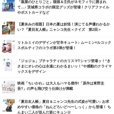
「薬屋のひとりごと」猫猫＆壬氏がネモフィラに囲まれ
て…♪ 茨城県コラボの限定グッズが登場！クリアファイル
やポストカードなど
【夏休みの宿題】日本の夏は妖怪！演じてる声優わかるか
い？『夏目友人帳』ニャンコ先生＜クイズ 第2回＞
リトルミイのデザインが甘辛キュート♪ ムーミン×ルコック
スポルティフのコラボ第3弾が登場！
「ジョジョ」ブチャラティのカリスマTシャツ登場ッ！“き
さまにオレの心は永遠にわかるまいッ！”や感動のクライマ
ックスをデザイン
映画「ちいかわ」は大人もハマる傑作!「原作は東野圭
吾?」の声も飛び交う仕掛けが満載
「夏目友人帳」夏目＆ニャンコ先生の式姿が可愛い♪ お求
めやすい価格の「ねんどろいどべーしっく」から登場！ ち
んまい二人が並んだ姿にキュン☆