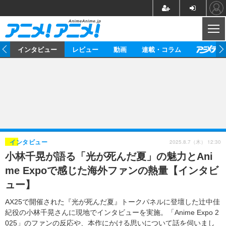
CL
ト
インタビュー
レビュー
動画
連載・コラム
ニュース
アニメ
映画/ドラマ
イベントレポート
マンガ
ノベル
アニメ
映画
インタビュー
音楽
声優
ライブ
舞台
スタッフ
声優
レビュー
2025.8.7（木） 12:30
インタビュー
小林千晃が語る「光が死んだ夏」の魅力とAni
ゲーム
グッズ
海外イベント
ビジネス
俳優・タレント
アーティスト
アニメ
実写
動画
me Expoで感じた海外ファンの熱量【インタビ
イベント
海外
ビジネス
書評
イベント
アニメ
映画/ドラマ
連載・コラム
ュー】
ゲーム
座談会
アニメ！アニメ！TV
ABEMA Cafe
AX25で開催された『光が死んだ夏』トークパネルに登壇した辻中佳
紀役の小林千晃さんに現地でインタビューを実施。「Anime Expo 2
025」のファンの反応や、本作にかける思いについて話を伺いまし