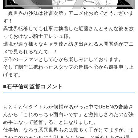
「異世界の沙汰は社畜次第」アニメ化おめでとうございま
す！
異世界転移しても仕事に執着した近藤さんとそんな彼を放
っておけない騎士アレシュ様。
環境が違う様々なキャラ達と紡ぎ出される人間関係がアニ
メで見られるなんて…！
原作の一ファンとして心から楽しみにしております。
そして制作に携わったスタッフの皆様へ心から感謝申し上
げます。
■石平信司監督コメント
もともと何タイトルか候補があがった中でDEENの齋藤さ
んから「これめっちゃ面白いです」と激推しされたのが決
め手になって監督することになりました。
仕事柄、なろう系異世界ものは数多く手がけてますが、ま
さかこのジャンルにもBLきたんだー、と感心したのが最