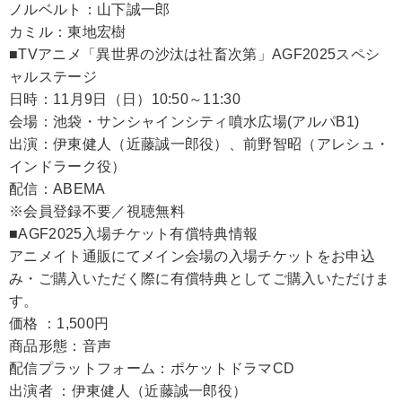
ノルベルト：山下誠一郎
カミル：東地宏樹
■TVアニメ「異世界の沙汰は社畜次第」AGF2025スペシ
ャルステージ
日時：11月9日（日）10:50～11:30
会場：池袋・サンシャインシティ噴水広場(アルパB1)
出演：伊東健人（近藤誠一郎役）、前野智昭（アレシュ・
インドラーク役）
配信：ABEMA
※会員登録不要／視聴無料
■AGF2025入場チケット有償特典情報
アニメイト通販にてメイン会場の入場チケットをお申込
み・ご購入いただく際に有償特典としてご購入いただけま
す。
価格 ：1,500円
商品形態：音声
配信プラットフォーム：ポケットドラマCD
出演者 ：伊東健人（近藤誠一郎役）