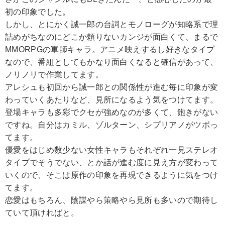
初の印象でした。
しかし、とにかく誠一郎の台詞とモノローグが知略系で理
詰めがちなのにどこか頼りないカンジが面白くて、まるで
MMORPGの軍師キャラ。アニメ映えするし好きなタイプ
なので、番組としてもかなり面白くなると確信があって、
ノリノリで作業してます。
アレシュも初回から誠一郎との関係性が進む毎に印象が変
わっていくあたりなど、見所になるよう気をつけてます。
登場キャラも多彩でクセが強めなのが多くて、飽きがない
ですね。自分はカミル、ゾルターン、シプリアノがツボっ
てます。
優愛をはじめ数少ない女性キャラもそれぞれ一見ステレオ
タイプでそうでない、とか話が進む度に見え方が変わって
いくので、そこは原作の印象を再現できるように気をつけ
てます。
恋愛はもちろん、陰謀やら策略やら見所も多いので期待し
ていて頂ければと。