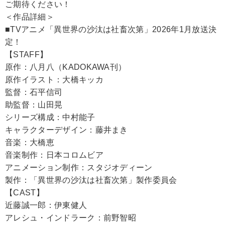
ご期待ください！
＜作品詳細＞
■TVアニメ「異世界の沙汰は社畜次第」2026年1月放送決
定！
【STAFF】
原作：八月八（KADOKAWA刊）
原作イラスト：大橋キッカ
監督：石平信司
助監督：山田晃
シリーズ構成：中村能子
キャラクターデザイン：藤井まき
音楽：大橋恵
音楽制作：日本コロムビア
アニメーション制作：スタジオディーン
製作：「異世界の沙汰は社畜次第」製作委員会
【CAST】
近藤誠一郎：伊東健人
アレシュ・インドラーク：前野智昭