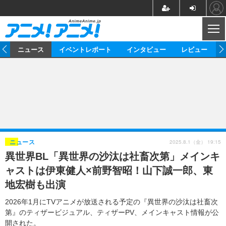
CL
ム
ニュース
イベントレポート
インタビュー
レビュー
ニュース
アニメ
映画/ドラマ
イベントレポート
マンガ
ノベル
アニメ
映画
インタビュー
音楽
声優
ライブ
舞台
スタッフ
声優
レビュー
2025.8.1（金） 19:15
ニュース
異世界BL「異世界の沙汰は社畜次第」メインキ
ゲーム
グッズ
海外イベント
ビジネス
俳優・タレント
アーティスト
アニメ
実写
動画
ャストは伊東健人×前野智昭！山下誠一郎、東
イベント
海外
ビジネス
書評
イベント
アニメ
映画/ドラマ
連載・コラム
地宏樹も出演
ゲーム
座談会
アニメ！アニメ！TV
ABEMA Cafe
2026年1月にTVアニメが放送される予定の『異世界の沙汰は社畜次
第』のティザービジュアル、ティザーPV、メインキャスト情報が公
開された。