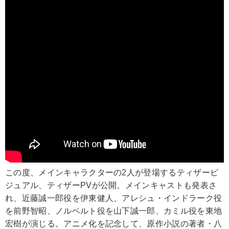
この度、メインキャラクターの2人が登場するティザービ
ジュアル、ティザーPVが公開。メインキャストも発表さ
れ、近藤誠一郎役を伊東健人、アレシュ・インドラーク役
を前野智昭、ノルベルト役を山下誠一郎、カミル役を東地
宏樹が演じる。アニメ化を記念して、原作小説の著者・八