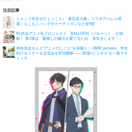
注目記事
ニャンコ先生がひょっこり♪「夏目友人帳」コラボアパレル登
場！もこもこバッグやカーディガンなど全8型
BL作品アニメ化プロジェクト「BALLOON（バルーン）」が始
動！ 第1弾は「最推しの義兄を愛でるため、長生きします！」
神谷浩史さんと“アニメのしごと”を深掘り！ DMM pictures、学生
向けセミナー＆交流会を8/31開催――“現場×ビジネス”を一夜でキ
ャッチ