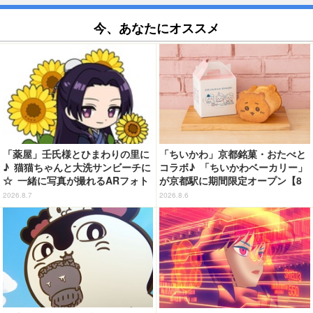
今、あなたにオススメ
「薬屋」壬氏様とひまわりの里に
「ちいかわ」京都銘菓・おたべと
♪ 猫猫ちゃんと大洗サンビーチに
コラボ♪ 「ちいかわベーカリー」
☆ 一緒に写真が撮れるARフォト
が京都駅に期間限定オープン【8
スポット企画「猫猫・壬氏と夏巡
月13日～】
2026.8.7
2026.8.6
り」開催【茨城県】