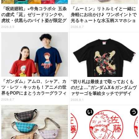
「呪術廻戦」×牛角コラボ☆ 五条
「ムーミン」リトルミイと一緒に
の虚式「茈」ゼリードリンクや、
身軽にお出かけ♪ ワンポイントで
虎杖・伏黒らのバイト姿が限定グ
光るキュートな水玉柄スマホショ
ッズに【8月26日～】
ルダーが新登場！
2026.8.5
2026.8.7
「ガンダム」アムロ、シャア、カ
“切り札は最後まで取っておくも
ツ・レツ・キッカも！アニメの世
のだよ…”ガンダムX＆ガンダムヴ
界をPOPにまとうカラーグラフィ
ァサーゴを筆絵タッチでデザイ
ックTシャツが新登場
ン！「ガンダムX」Tシャツ発売
2026.8.7
2026.8.1