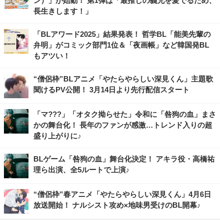
ン）」が始動！ 第1弾は「最推しの義兄を愛でるため、
長生きします！」
「BLアワード2025」結果発表！ 哲学BL「能美先輩の
弁明」がコミック部門1位＆「夜画帳」など韓国発BL
もアツい！
“僧侶枠”BLアニメ「やたらやらしい深見くん」主題歌
聞けるPV公開！ 3月14日より先行配信スタート
「マ???」「オタク拗らせた」令和に「咎狗の血」まさ
かの舞台化！ 長年のファンが感激…トレンド入りの超
盛り上がりに♪
BLゲーム「咎狗の血」舞台化決定！ アキラ役・高橋祐
理ら出演、全5ルートで上演♪
“僧侶枠”春アニメ「やたらやらしい深見くん」4月6日
放送開始！ ナルシスト攻め×地味男受けのBL開幕♪