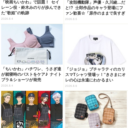
「映画ちいかわ」で話題！ セイ
「攻殻機動隊」声優・久川綾…だ
レーン役・鈴木みのりが歩んでき
と!? 士郎作品のキャラ登場にフ
た“歌姫”の軌跡
ァン歓喜☆「原作のままで良すぎ
るな」「脳の処理が追いつかない
2026.8.4
2026.8.5
よお」…第5話【ネタバレあり反
応まとめ】
「ちいかわ」ハチワレ、うさぎ達
「ジョジョ」ブチャラティのカリ
が就寝時のバストをケア♪ ナイト
スマTシャツ登場ッ！“きさまにオ
ブラ＆ショーツが発売
レの心は永遠にわかるまい
ッ！”や感動のクライマックスを
2026.8.4
2026.8.6
デザイン