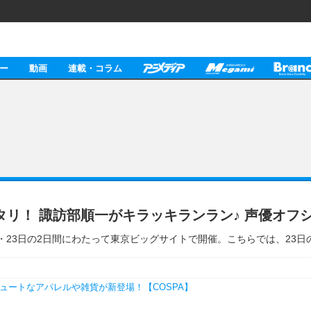
ー
動画
連載・コラム
がバッタリ！ 諏訪部順一がキラッキランラン♪ 声優オ
3月22日・23日の2日間にわたって東京ビッグサイトで開催。こちらでは、
ュートなアパレルや雑貨が新登場！【COSPA】