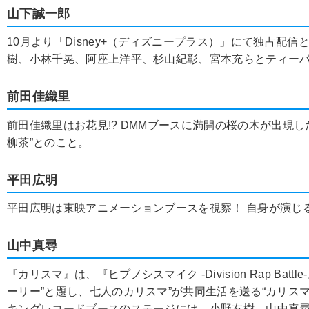
山下誠一郎
10月より「Disney+（ディズニープラス）」にて独占
樹、小林千晃、阿座上洋平、杉山紀彰、宮本充らとティー
前田佳織里
前田佳織里はお花見!? DMMブースに満開の桜の木が出現
柳茶”とのこと。
平田広明
平田広明は東映アニメーションブースを視察！ 自身が演じ
山中真尋
『カリスマ』は、『ヒプノシスマイク -Division Rap Ba
ーリー”と題し、七人のカリスマ”が共同生活を送る“カリス
キングレコードブースのステージには、小野友樹、山中真