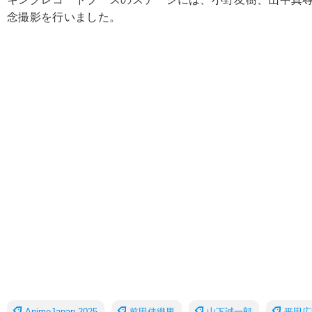
念撮影を行いました。
AnimeJapan 2025
前田佳織里
山下誠一郎
平田広