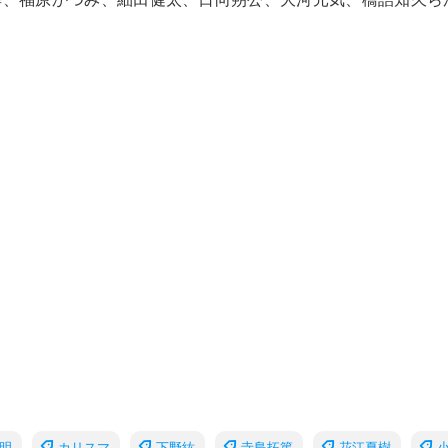
明
カリスマ
下野紘
寺島拓篤
花江夏樹