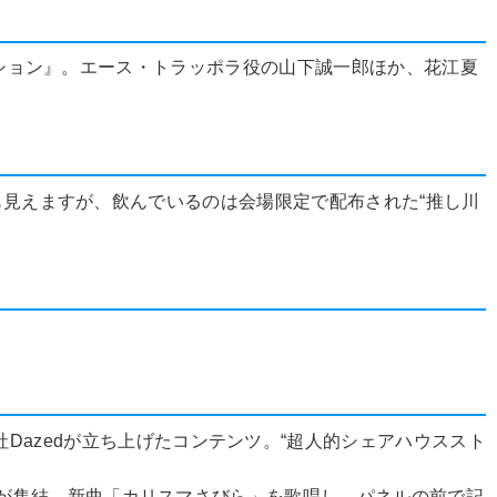
メーション』。エース・トラッポラ役の山下誠一郎ほか、花江夏
にも見えますが、飲んでいるのは会場限定で配布された“推し川
と、株式会社Dazedが立ち上げたコンテンツ。“超人的シェアハウススト
が集結。新曲「カリスマさびら」を歌唱し、パネルの前で記