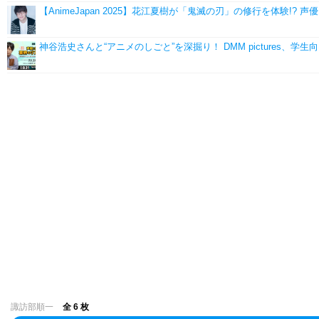
【AnimeJapan 2025】花江夏樹が「鬼滅の刃」の修行を体験!? 
神谷浩史さんと“アニメのしごと”を深掘り！ DMM pictures、
諏訪部順一
全 6 枚