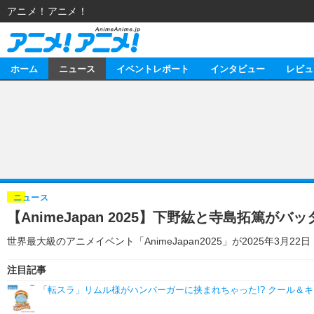
アニメ！アニメ！
ホーム
ニュース
イベントレポート
インタビュー
レビュ
ニュース
アニメ
イベントレポート
マンガ
アニメ
インタビュー
音楽
ライブ
スタッフ
レビュー
ニュース
【AnimeJapan 2025】下野紘と寺島拓篤
ゲーム
海外イベント
俳優・タレント
アニメ
動画
世界最大級のアニメイベント「AnimeJapan2025」が2025年
イベント
ビジネス
書評
アニメ
連載・コラム
注目記事
ゲーム
アニメ！アニメ！TV
「転スラ」リムル様がハンバーガーに挟まれちゃった!? クール＆キ