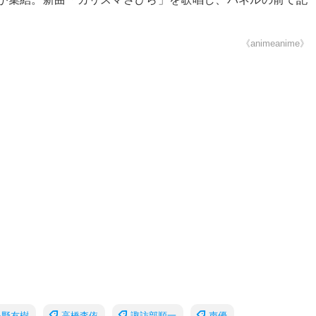
《animeanime》
小野友樹
高橋李依
諏訪部順一
声優