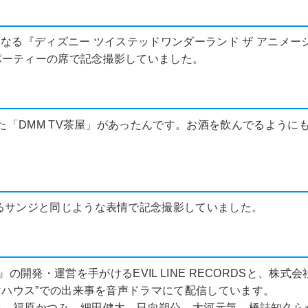
配信となる『ディズニー ツイステッドワンダーランド ザ アニ
パーティーの席で記念撮影していました。
した「DMM TV茶屋」があったんです。お酒を飲んでるよう
るサンジと同じような表情で記念撮影していました。
ttle-』の開発・運営を手がけるEVIL LINE RECORDS
マハウス”での出来事を音声ドラマにて配信しています。
尋、福原かつみ、細田健太、日向朔公、大河元気、橋詰知久ら