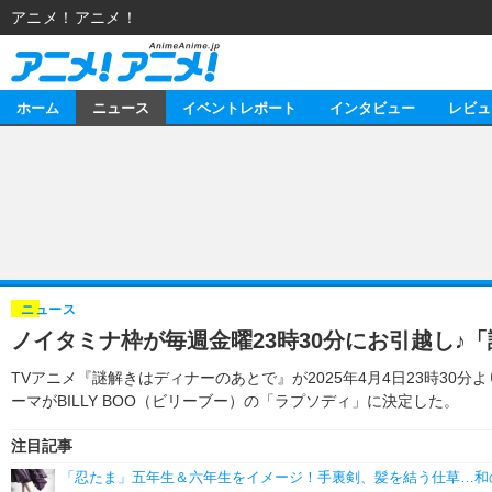
アニメ！アニメ！
ホーム
ニュース
イベントレポート
インタビュー
レビュ
ニュース
アニメ
イベントレポート
マンガ
アニメ
インタビュー
音楽
ライブ
スタッフ
レビュー
ニュース
ノイタミナ枠が毎週金曜23時30分にお引越し♪
ゲーム
海外イベント
俳優・タレント
アニメ
動画
TVアニメ『謎解きはディナーのあとで』が2025年4月4日23時
イベント
ビジネス
書評
アニメ
連載・コラム
ーマがBILLY BOO（ビリーブー）の「ラプソディ」に決定した。
ゲーム
アニメ！アニメ！TV
注目記事
「忍たま」五年生＆六年生をイメージ！手裏剣、髪を結う仕草…和の