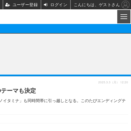
ユーザー登録
ログイン
こんにちは、ゲストさん
CL
映画/ドラマ
ノベル
映画
声優
舞台
声優
2025.3.3（月） 12:20
Dテーマも決定
グッズ
ビジネス
アーティスト
実写
枠「ノイタミナ」も同時間帯に引っ越しとなる。このたびエンディングテ
海外
イベント
映画/ドラマ
座談会
ABEMA Cafe