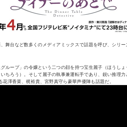
、舞台など数多くのメディアミックスで話題を呼び、シリーズ
生グループ」の令嬢という二つの顔を持つ宝生麗子（ほうしょ
いちろう）。そして麗子の執事兼運転手であり、鋭い推理力
じる花澤香菜、梶裕貴、宮野真守ら豪華声優陣も話題だ。