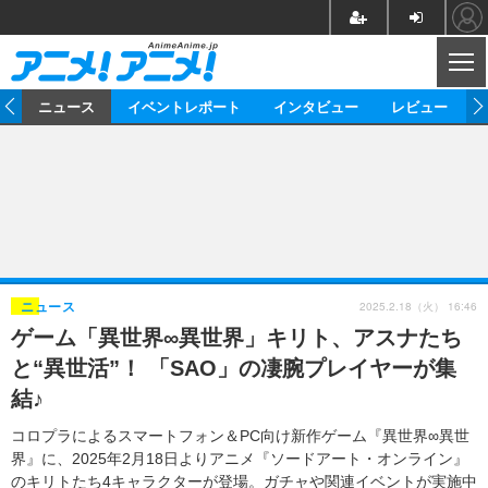
CL
ム
ニュース
イベントレポート
インタビュー
レビュー
ニュース
アニメ
映画/ドラマ
イベントレポート
マンガ
ノベル
アニメ
映画
インタビュー
音楽
声優
ライブ
舞台
スタッフ
声優
レビュー
2025.2.18（火） 16:46
ニュース
ゲーム「異世界∞異世界」キリト、アスナたち
ゲーム
グッズ
海外イベント
ビジネス
俳優・タレント
アーティスト
アニメ
実写
動画
と“異世活”！ 「SAO」の凄腕プレイヤーが集
イベント
海外
ビジネス
書評
イベント
アニメ
映画/ドラマ
連載・コラム
結♪
ゲーム
座談会
アニメ！アニメ！TV
ABEMA Cafe
コロプラによるスマートフォン＆PC向け新作ゲーム『異世界∞異世
界』に、2025年2月18日よりアニメ『ソードアート・オンライン』
のキリトたち4キャラクターが登場。ガチャや関連イベントが実施中