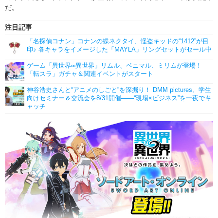
だ。
注目記事
「名探偵コナン」コナンの蝶ネクタイ、怪盗キッドの“1412”が目
印♪ 各キャラをイメージした「MAYLA」リングセットがセール中
ゲーム「異世界∞異世界」リムル、ベニマル、ミリムが登場！
「転スラ」ガチャ＆関連イベントがスタート
神谷浩史さんと“アニメのしごと”を深掘り！ DMM pictures、学生
向けセミナー＆交流会を8/31開催――“現場×ビジネス”を一夜でキ
ャッチ