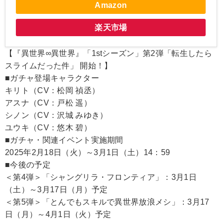
Amazon
楽天市場
【『異世界∞異世界』「1stシーズン」第2弾「転生したら
スライムだった件」 開始！】
■ガチャ登場キャラクター
キリト（CV：松岡 禎丞）
アスナ（CV：戸松 遥）
シノン（CV：沢城 みゆき）
ユウキ（CV：悠木 碧）
■ガチャ・関連イベント実施期間
2025年2月18日（火）～3月1日（土）14：59
■今後の予定
＜第4弾＞「シャングリラ・フロンティア」：3月1日
（土）～3月17日（月）予定
＜第5弾＞「とんでもスキルで異世界放浪メシ」：3月17
日（月）～4月1日（火）予定