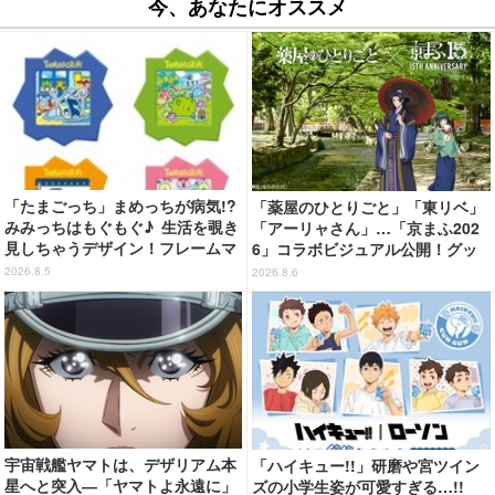
今、あなたにオススメ
「たまごっち」まめっちが病気!?
「薬屋のひとりごと」「東リベ」
みみっちはもぐもぐ♪ 生活を覗き
「アーリャさん」…「京まふ202
見しちゃうデザイン！フレームマ
6」コラボビジュアル公開！グッ
グネット「ぴたっとフレーム」登
ズなどの最新情報も
2026.8.5
2026.8.6
場☆
宇宙戦艦ヤマトは、デザリアム本
「ハイキュー!!」研磨や宮ツイン
星へと突入―「ヤマトよ永遠に」
ズの小学生姿が可愛すぎる…!!