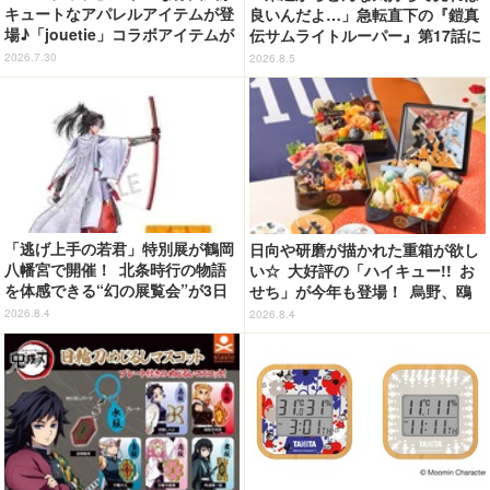
キュートなアパレルアイテムが登
良いんだよ…」急転直下の『鎧真
場♪「jouetie」コラボアイテムが
伝サムライトルーパー』第17話に
7月31日より順次抽選受付開始
感情の追いつかない視聴者が続
2026.7.30
2026.8.5
出…【ネタバレあり反応まとめ】
「逃げ上手の若君」特別展が鶴岡
日向や研磨が描かれた重箱が欲し
八幡宮で開催！ 北条時行の物語
い☆ 大好評の「ハイキュー!! お
を体感できる“幻の展覧会”が3日
せち」が今年も登場！ 烏野、鴎
間限定で登場【8/28～30】
台、音駒、稲荷崎をイメージした
2026.8.4
2026.8.4
メニューで構成