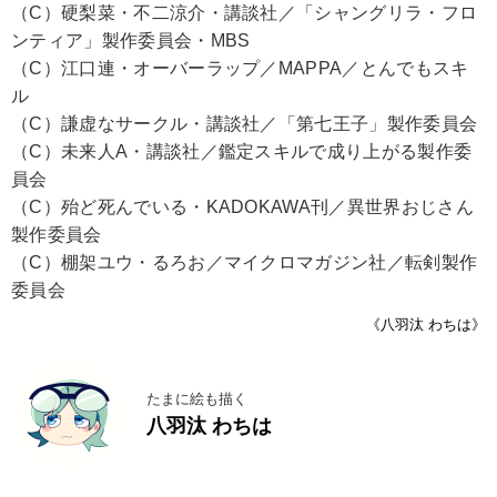
（C）硬梨菜・不二涼介・講談社／「シャングリラ・フロ
ンティア」製作委員会・MBS
（C）江口連・オーバーラップ／MAPPA／とんでもスキ
ル
（C）謙虚なサークル・講談社／「第七王子」製作委員会
（C）未来人A・講談社／鑑定スキルで成り上がる製作委
員会
（C）殆ど死んでいる・KADOKAWA刊／異世界おじさん
製作委員会
（C）棚架ユウ・るろお／マイクロマガジン社／転剣製作
委員会
《八羽汰 わちは》
たまに絵も描く
八羽汰 わちは