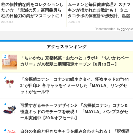
柱の個性的な鍔をコレクションし
ムーミンと毎日健康管理♪ スナフ
たい☆ 「鬼滅の刃」冨岡義勇ら
キンが描かれた歩数計も！ タニ
柱の日輪刀の鍔がマスコットに！
タコラボの体重計や歩数計、温湿
狛治ら人間時代の上弦の鬼“おね
度計など全4アイテム登場
2026.8.6
2026.8.6
むたん”も
Recommended by
アクセスランキング
「ちいかわ」京都銘菓・おたべとコラボ♪ 「ちいかわベー
カリー」が京都駅に期間限定オープン【8月13日～】
「名探偵コナン」コナンの蝶ネクタイ、怪盗キッドの“141
2”が目印♪ 各キャラをイメージした「MAYLA」リングセ
ットがセール中
可愛すぎるモチーフデザイン♪ 「名探偵コナン」コナン&
怪盗キッドのモチーフを表現！ 「MAYLA」パンプスがセ
ール実施中【30％オフセール】
自分の名前と好きなキャラを組み合わせられる！ 「呪術廻