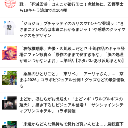
戦」「死滅回游」はんこが銀行印に！虎杖悠仁、乙骨憂太
ら16キャラ追加で全104種
「ジョジョ」ブチャラティのカリスマTシャツ登場ッ！“き
さまにオレの心は永遠にわかるまいッ！”や感動のクライマ
ックスをデザイン
「攻殻機動隊」声優・久川綾…だと!? 士郎作品のキャラ登
場にファン歓喜☆「原作のままで良すぎるな」「脳の処理
が追いつかないよお」…第5話【ネタバレあり反応まとめ】
「薬屋のひとりごと」「東リベ」「アーリャさん」…「京
まふ2026」コラボビジュアル公開！グッズなどの最新情報
も
まどか、ほむらがお出迎え♪ 「まどマギ〈ワルプルギスの
廻天〉」描き下ろしビジュアル登場！「サンシャインシテ
ィプリンスホテル」コラボ開催
「来週からどんな気持ちで見れば良いんだよ…」急転直下