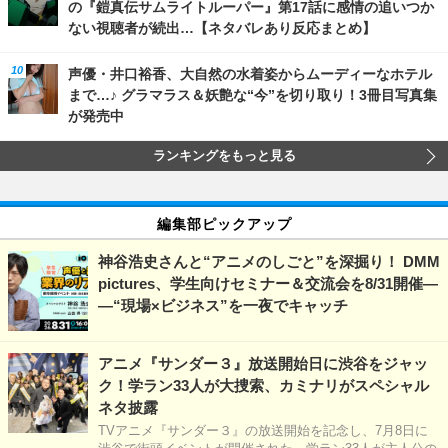
の『鎧真伝サムライトルーパー』第17話に感情の追いつか
ない視聴者が続出…【ネタバレあり反応まとめ】
声優・井口裕香、大自然の水着姿からムーディーなホテル
まで…♪ グラマラス＆妖艶な“今”を切り取り！3冊目写真集
が発売中
ランキングをもっと見る
編集部ピックアップ
神谷浩史さんと“アニメのしごと”を深掘り！ DMM
pictures、学生向けセミナー＆交流会を8/31開催―
―“現場×ビジネス”を一夜でキャッチ
アニメ『サンダー３』放送開始日に渋谷をジャッ
ク！学ラン33人が大捜索、カミナリがスペシャル
ネタ披露
TVアニメ『サンダー３』の放送開始を記念し、7月8日に