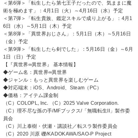
＜第6弾＞「転生したら第七王子だったので、気ままに魔
術を極めます」：4月1日（火）～4月16日（水）予定
＜第7弾＞「転生貴族、鑑定スキルで成り上がる」：4月1
6日（水）～5月1日（木）予定
＜第8弾＞「異世界おじさん」：5月1日（木）～5月16日
（金）予定
＜第9弾＞「転生したら剣でした」：5月16日（金）～6月
1日（日）予定
【『異世界∞異世界』 基本情報】
◆ゲーム名：異世界∞異世界
◆ジャンル：もっと異世界を楽しむゲーム
◆対応端末：iOS、Android、Steam（PC）
◆価格：アイテム課金制
（C）COLOPL, Inc. （C）2025 Valve Corporation.
（C）理不尽な孫の手/MFブックス/「無職転生II」製作委
員会
（C）川上泰樹・伏瀬・講談社／転スラ製作委員会
（C）2020 川原 礫/KADOKAWA/SAO-P Project