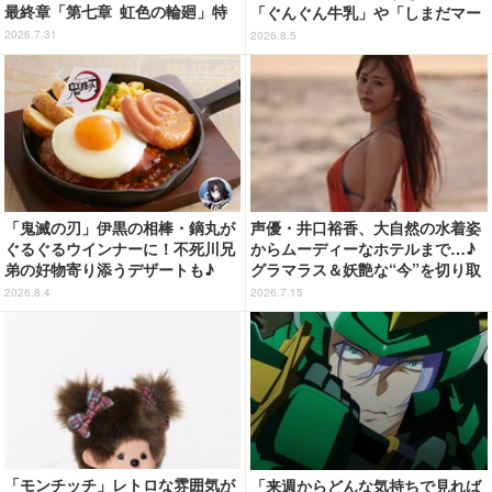
最終章「第七章 虹色の輪廻」特
「ぐんぐん牛乳」や「しまだマー
報映像が公開！加藤直之新規描き
ト」デザインのグッズも!? ロー
2026.7.31
2026.8.5
下ろし特製スリーブのBlu-ray＆D
ソン限定グッズが登場！
VD情報も
「鬼滅の刃」伊黒の相棒・鏑丸が
声優・井口裕香、大自然の水着姿
ぐるぐるウインナーに！不死川兄
からムーディーなホテルまで…♪
弟の好物寄り添うデザートも♪
グラマラス＆妖艶な“今”を切り取
「ジョイフル」コラボ第3弾・第4
り！3冊目写真集が発売中
2026.8.4
2026.7.15
弾決定【8月18日～】
「モンチッチ」レトロな雰囲気が
「来週からどんな気持ちで見れば