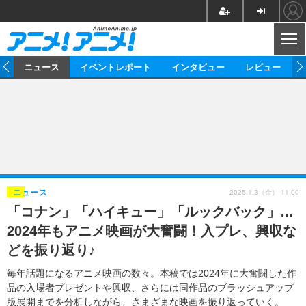
CL
ム
ニュース
イベントレポート
インタビュー
レビュー
ニュース
アニメ
映画/ドラマ
イベントレポート
マンガ
ノベル
アニメ
映画
インタビュー
音楽
声優
ライブ
舞台
スタッフ
声優
レビュー
2025.1.3（金） 11:00
ニュース
「コナン」「ハイキュー」「ルックバック」…
ゲーム
グッズ
海外イベント
ビジネス
俳優・タレント
アーティスト
アニメ
実写
動画
2024年もアニメ映画が大奮闘！入プレ、興収な
イベント
海外
ビジネス
書評
イベント
アニメ
映画/ドラマ
連載・コラム
どを振り返り♪
ゲーム
座談会
アニメ！アニメ！TV
ABEMA Cafe
毎年話題になるアニメ映画の数々。本稿では2024年に大奮闘した作
品の入場者プレゼントや興収、さらには同作品のブラッシュアップ
版展開までを分析しながら、さまざまな映画を振り返っていく。