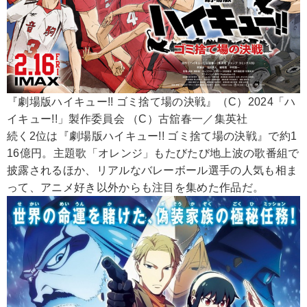
『劇場版ハイキュー!! ゴミ捨て場の決戦』（C）2024「ハ
イキュー!!」製作委員会 （C）古舘春一／集英社
続く2位は『劇場版ハイキュー!! ゴミ捨て場の決戦』で約1
16億円。主題歌「オレンジ」もたびたび地上波の歌番組で
披露されるほか、リアルなバレーボール選手の人気も相ま
って、アニメ好き以外からも注目を集めた作品だ。