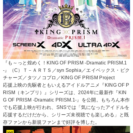
『も～っと煌めく！KING OF PRISM -Dramatic PRISM.1
-』（C）Ｔ－ＡＲＴＳ／syn Sophia／エイベックス・ピク
チャーズ／タツノコプロ／KING OF PRISM Project
応援上映の先駆者ともいえるアイドルアニメ『KING OF P
RISM（キンプリ）』シリーズは、2024年に最新作『KIN
G OF PRISM -Dramatic PRISM.1-』を公開。もちろん本作
でも応援上映が行われ、SNSでは「気になったアイドルを
応援するだけだから、シリーズ未視聴でも楽しめる」と既
存ファンから新規ファンまで好評を博した。