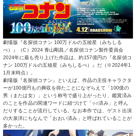
劇場版『名探偵コナン 100万ドルの五稜星（みちしる
べ）』（C）2024 青山剛昌／名探偵コナン製作委員会
2024年に最も売り上げた作品は、約157億円の『名探偵コ
ナン 100万ドルの五稜星（みちしるべ）』だ（※2024年1
1月末時点）。
劇場版『名探偵コナン』といえば、作品の主役キャラクタ
ーが100億円もの興収を得たことになぞらえて「100億の
男（または女）」という称号で盛り上がったり、鑑賞済み
のことを作品の関連ワードに紐づけて「○○済み」と呼ん
だりすることが流行している。なお本作では、ゲスト出演
の大泉洋にちなんで「おおい済み」と呼ばれていることが
多かった。