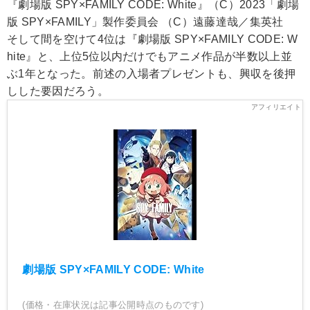
『劇場版 SPY×FAMILY CODE: White』（C）2023「劇場
版 SPY×FAMILY」製作委員会 （C）遠藤達哉／集英社
そして間を空けて4位は『劇場版 SPY×FAMILY CODE: W
hite』と、上位5位以内だけでもアニメ作品が半数以上並
ぶ1年となった。前述の入場者プレゼントも、興収を後押
しした要因だろう。
劇場版 SPY×FAMILY CODE: White
(価格・在庫状況は記事公開時点のものです)