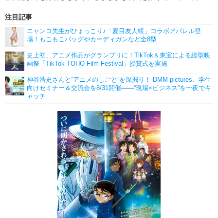
注目記事
ニャンコ先生がひょっこり♪「夏目友人帳」コラボアパレル登
場！もこもこバッグやカーディガンなど全8型
史上初、アニメ作品がグランプリに！TikTok＆東宝による縦型映
画祭「TikTok TOHO Film Festival」授賞式を実施
神谷浩史さんと“アニメのしごと”を深掘り！ DMM pictures、学生
向けセミナー＆交流会を8/31開催――“現場×ビジネス”を一夜でキ
ャッチ