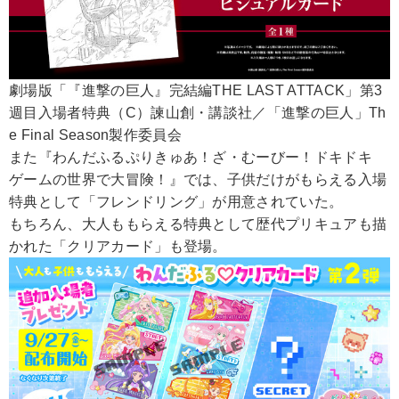
劇場版「『進撃の巨人』完結編THE LAST ATTACK」第3
週目入場者特典（C）諫山創・講談社／「進撃の巨人」Th
e Final Season製作委員会
また『わんだふるぷりきゅあ！ざ・むーびー！ドキドキ
ゲームの世界で大冒険！』では、子供だけがもらえる入場
特典として「フレンドリング」が用意されていた。
もちろん、大人ももらえる特典として歴代プリキュアも描
かれた「クリアカード」も登場。