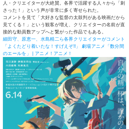
人・クリエイターが大絶賛。各界で活躍する人々から「刺
さった！」という声が非常に多く寄せられた。
コメントを見て「大好きな監督の太鼓判がある映画だから
見てくる！」という観客が増え、クリエイターの名前が直
接的な動員数アップへと繋がった作品でもある。
細田守、原恵一、水島精二ら各界クリエイターがコメント
「よくたどり着いたな！すげえぞ!!」 劇場アニメ「数分間
のエールを」 | アニメ！アニメ！