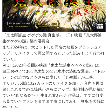
『鬼太郎誕生 ゲゲゲの謎 真生版』（C）映画「鬼太郎誕
生ゲゲゲの謎」製作委員会
また2024年は、大ヒットした同名の映画をブラッシュア
ップ、リメイクして再公開するといった試みもよく行われ
ていた。
例えば2023年公開の映画『鬼太郎誕生 ゲゲゲの謎』は、
目玉おやじである鬼太郎の父と水木の過酷な運命、バトル
シーンの迫力などをさらに増した『真生版』が上映。
オリジナル版に327カットのリテイクを加え、音声も再収
録しこれまでの臨場感がさらにアップ。制作陣が思い描い
ていた“真なる姿”へと生まれ変わった作品は、すでに何度
も見ていたファンをますます虜にしてみせ、興収を大幅に
伸ばした。