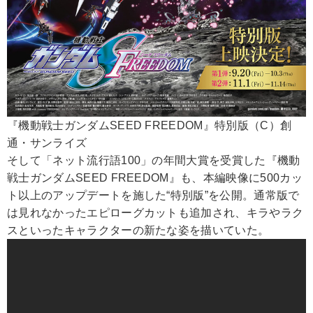
『機動戦士ガンダムSEED FREEDOM』特別版（C）創
通・サンライズ
そして「ネット流行語100」の年間大賞を受賞した『機動
戦士ガンダムSEED FREEDOM』も、本編映像に500カッ
ト以上のアップデートを施した“特別版”を公開。通常版で
は見れなかったエピローグカットも追加され、キラやラク
スといったキャラクターの新たな姿を描いていた。