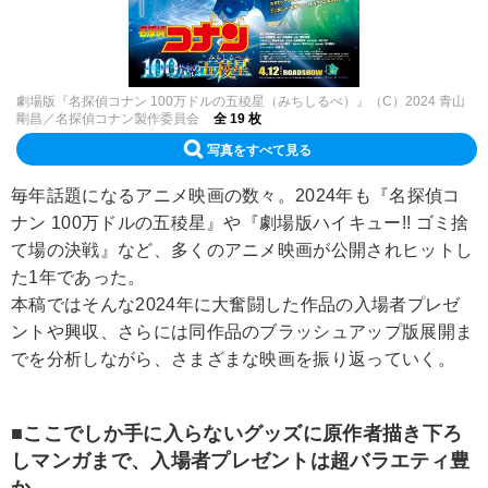
劇場版『名探偵コナン 100万ドルの五稜星（みちしるべ）』（C）2024 青山
剛昌／名探偵コナン製作委員会
全 19 枚
写真をすべて見る
毎年話題になるアニメ映画の数々。2024年も『名探偵コ
ナン 100万ドルの五稜星』や『劇場版ハイキュー!! ゴミ捨
て場の決戦』など、多くのアニメ映画が公開されヒットし
た1年であった。
本稿ではそんな2024年に大奮闘した作品の入場者プレゼ
ントや興収、さらには同作品のブラッシュアップ版展開ま
でを分析しながら、さまざまな映画を振り返っていく。
■ここでしか手に入らないグッズに原作者描き下ろ
しマンガまで、入場者プレゼントは超バラエティ豊