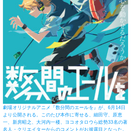
劇場オリジナルアニメ『数分間のエールを』が、6月14日
より公開される。このたび本作に寄せる、細田守、原恵
一、新房昭之、大河内一楼、ヨコオタロウら総勢33名の著
名人・クリエイターからのコメントがお披露目となった。