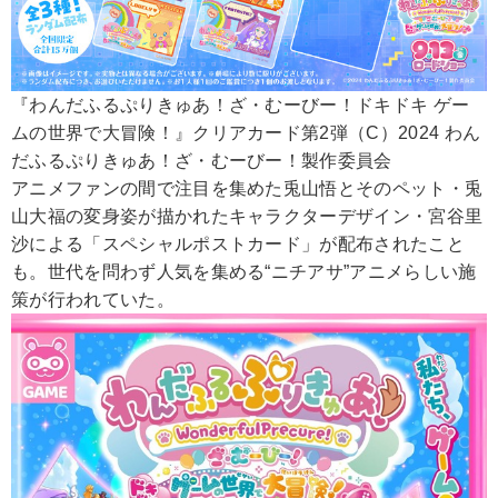
『わんだふるぷりきゅあ！ざ・むーびー！ドキドキ ゲー
ムの世界で大冒険！』クリアカード第2弾（C）2024 わん
だふるぷりきゅあ！ざ・むーびー！製作委員会
アニメファンの間で注目を集めた兎山悟とそのペット・兎
山大福の変身姿が描かれたキャラクターデザイン・宮谷里
沙による「スペシャルポストカード」が配布されたこと
も。世代を問わず人気を集める“ニチアサ”アニメらしい施
策が行われていた。