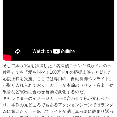
そして興収1位を獲得した『名探偵コナン 100万ドルの五
稜星』でも「愛を叫べ！100万ドルの応援上映」と題した
応援上映を実施。ここでは専用の「自動制御ペンライト」
が取り入れられており、カラーが本編のセリフ・音楽・効
果音など演出に合わせ自動で変化するのだ。
キャラクターのイメージカラーに合わせて色が変わった
り、本作の見どころでもあるアクションシーンではランダ
ムに輝いたり、一転してライトが消え真っ暗に静まり返っ