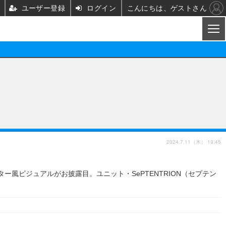
ユーザー登録
ログイン
こんにちは、ゲストさん
CL
映画/ドラマ
ノベル
映画
声優
舞台
声優
2024.7.11（木） 19:45
グッズ
ビジネス
アーティスト
実写
会ポスター風ビジュアルがお披露目。ユニット・SePTENTRION（セプテン
海外
イベント
映画/ドラマ
座談会
ABEMA Cafe