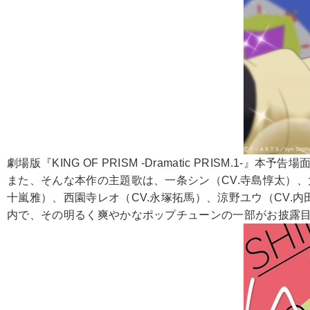
劇場版『KING OF PRISM -Dramatic PRISM.1-』本予告
また、そんな本作の主題歌は、一条シン（CV.寺島惇太）、太
十嵐雅）、西園寺レオ（CV.永塚拓馬）、涼野ユウ（CV.内田
内で、その明るく爽やかなポップチューンの一部がお披露