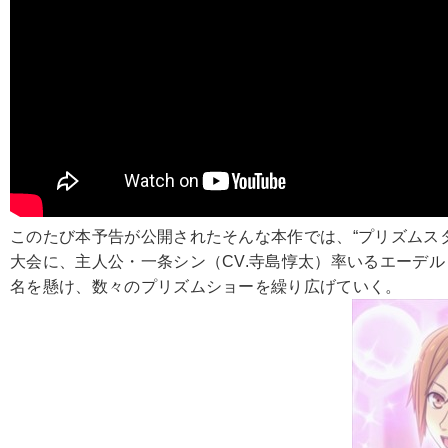
このたび本予告が公開されたそんな本作では、“プリズムスタ
大会に、主人公・一条シン（CV.寺島惇太）率いるエーデルロー
名を懸け、数々のプリズムショーを繰り広げていく。