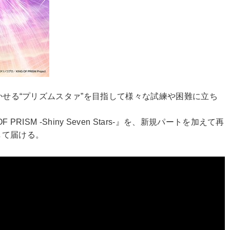
めかせる“プリズムスタァ”を目指して様々な試練や困難に立ち
PRISM -Shiny Seven Stars-』を、新規パートを加えて再
して届ける。