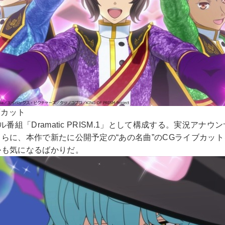
場面カット
番組「Dramatic PRISM.1」として構成する。実況ア
らに、本作で新たに公開予定の“あの名曲”のCGライブカッ
かも気になるばかりだ。