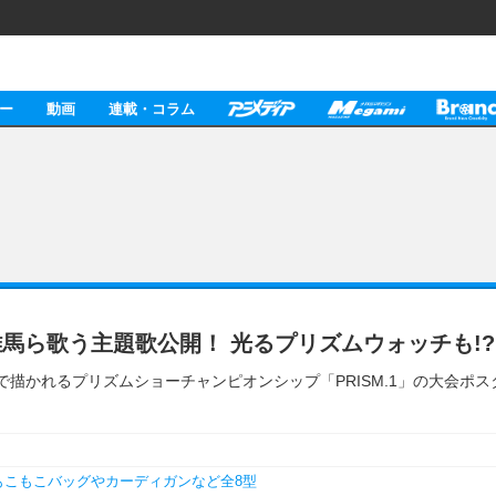
ー
動画
連載・コラム
馬ら歌う主題歌公開！ 光るプリズムウォッチも!?
り本予告と、作中で描かれるプリズムショーチャンピオンシップ「PRISM.1」の大
もこもこバッグやカーディガンなど全8型