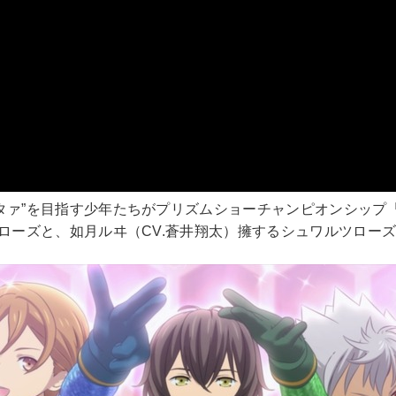
ァ”を目指す少年たちがプリズムショーチャンピオンシップ「P
ズと、如月ルヰ（CV.蒼井翔太）擁するシュワルツローズの両陣