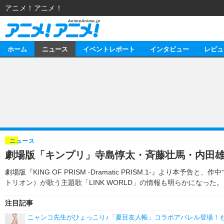
アニメ！アニメ！
ホーム
ニュース
イベントレポート
インタビュー
レビュ
ニュース
アニメ
イベントレポート
マンガ
アニメ
インタビュー
音楽
ライブ
スタッフ
レビュー
ニュース
劇場版「キンプリ」寺島惇太・斉藤壮馬・内田雄
ゲーム
海外イベント
俳優・タレント
アニメ
動画
劇場版『KING OF PRISM -Dramatic PRISM.1-』よ
イベント
ビジネス
書評
アニメ
連載・コラム
トリオン）が歌う主題歌「LINK WORLD」の情報も明らかになった。
ゲーム
アニメ！アニメ！TV
注目記事
ニャンコ先生がひょっこり♪「夏目友人帳」コラボアパレル登場！