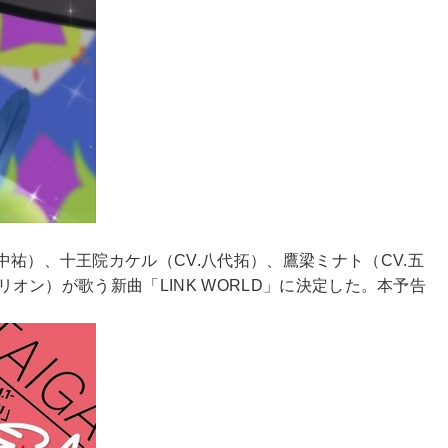
中祐）、十王院カケル（CV.八代拓）、鷹梁ミナト（CV.五
リオン）が歌う新曲「LINK WORLD」に決定した。本予告