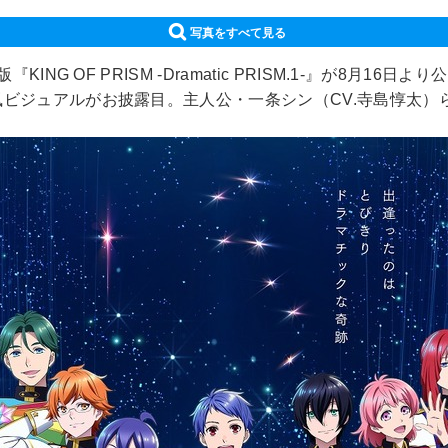
写真をすべて見る
KING OF PRISM -Dramatic PRISM.1-』が8
風ビジュアルがお披露目。主人公・一条シン（CV.寺島惇太）ら