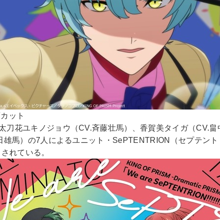
場面カット
刀花ユキノジョウ（CV.斉藤壮馬）、香賀美タイガ（CV.畠
雄馬）の7人によるユニット・SePTENTRION（セプテント
目されている。