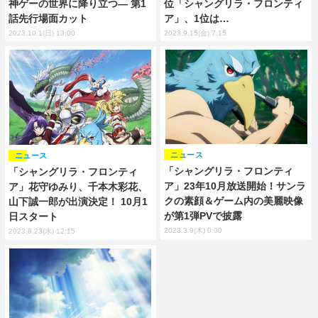
神ゲーの世界に降り立つ― 第1
位「シャングリラ・フロンティ
話先行場面カット
ア」、1位は…
2023.10.1(日) 13:00
2023.9.15(金) 7:15
ニュース
ニュース
「シャングリラ・フロンティ
「シャングリラ・フロンティ
ア」23年10月放送開始！サンラ
ア」花守ゆみり、千本木彩花、
クの素顔＆ゲーム内の美麗映像
山下誠一郎が出演決定！ 10月1
が第1弾PVで披露
日スタート
2023.3.9(木) 0:00
2023.8.23(水) 12:15