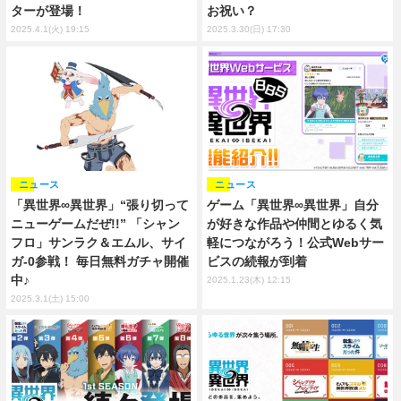
ターが登場！
お祝い？
2025.4.1(火) 19:15
2025.3.30(日) 17:30
ニュース
ニュース
「異世界∞異世界」“張り切って
ゲーム「異世界∞異世界」自分
ニューゲームだぜ!!” 「シャン
が好きな作品や仲間とゆるく気
フロ」サンラク＆エムル、サイ
軽につながろう！公式Webサー
ガ-0参戦！ 毎日無料ガチャ開催
ビスの続報が到着
中♪
2025.1.23(木) 12:15
2025.3.1(土) 15:00