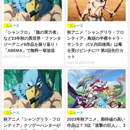
ニュース
ニュース
「シャンフロ」「陰の実力者」
秋アニメ「シャングリラ・フロ
など23年秋の異世界・ファンタ
ンティア」鳥頭の半裸キャラ・
ジーアニメ8作品を振り返り！
サンラク（CV.内田雄馬）は毒
「ABEMA」で無料一挙放送
を受けピンチに!? 第2話先行カ
ット
2023.11.1(水) 18:45
2023.10.8(日) 13:00
ニュース
ニュース
秋アニメ「シャングリラ・フロ
2023年秋アニメ、期待値の高い
ンティア」クソゲーハンターが
作品は？ 3位「進撃の巨人」、2