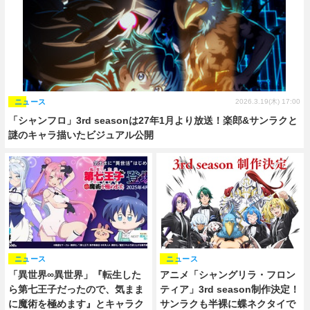
ニュース
2026.3.19(木) 17:00
「シャンフロ」3rd seasonは27年1月より放送！楽郎&サンラクと
謎のキャラ描いたビジュアル公開
ニュース
ニュース
「異世界∞異世界」『転生した
アニメ「シャングリラ・フロン
ら第七王子だったので、気まま
ティア」3rd season制作決定！
に魔術を極めます』とキャラク
サンラクも半裸に蝶ネクタイで