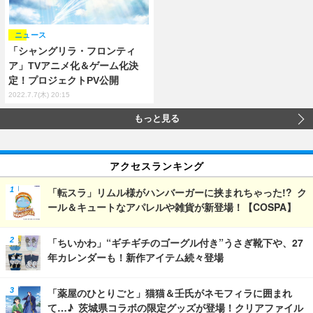
ニュース
「シャングリラ・フロンティ
ア」TVアニメ化＆ゲーム化決
定！プロジェクトPV公開
2022.7.7(木) 20:15
もっと見る
アクセスランキング
「転スラ」リムル様がハンバーガーに挟まれちゃった!? ク
ール＆キュートなアパレルや雑貨が新登場！【COSPA】
「ちいかわ」“ギチギチのゴーグル付き”うさぎ靴下や、27
年カレンダーも！新作アイテム続々登場
「薬屋のひとりごと」猫猫＆壬氏がネモフィラに囲まれ
て…♪ 茨城県コラボの限定グッズが登場！クリアファイル