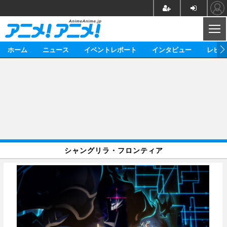
CL
ホーム
ニュース
イベントレポート
インタビュー
レビュ
ニュース
アニメ
映画/ドラマ
イベントレポート
マンガ
ノベル
アニメ
映画
インタビュー
音楽
声優
ライブ
舞台
スタッフ
声優
レビュー
シャングリラ・フロンティア
ゲーム
グッズ
海外イベント
ビジネス
俳優・タレント
アーティスト
アニメ
実写
動画
イベント
海外
ビジネス
書評
イベント
アニメ
映画/ドラマ
連載・コラム
ゲーム
座談会
アニメ！アニメ！TV
ABEMA Cafe