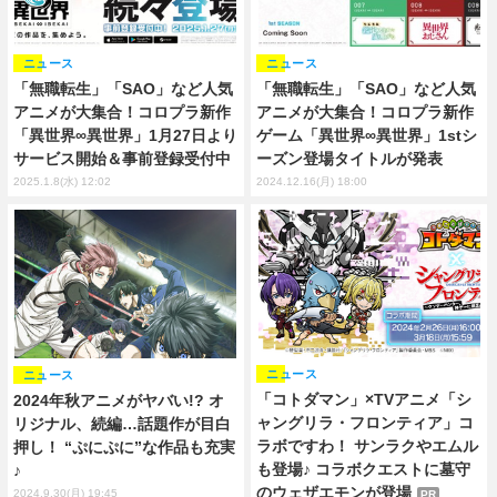
ニュース
ニュース
「無職転生」「SAO」など人気
「無職転生」「SAO」など人気
アニメが大集合！コロプラ新作
アニメが大集合！コロプラ新作
「異世界∞異世界」1月27日より
ゲーム「異世界∞異世界」1stシ
サービス開始＆事前登録受付中
ーズン登場タイトルが発表
2025.1.8(水) 12:02
2024.12.16(月) 18:00
ニュース
ニュース
「コトダマン」×TVアニメ「シ
2024年秋アニメがヤバい!? オ
ャングリラ・フロンティア」コ
リジナル、続編…話題作が目白
ラボですわ！ サンラクやエムル
押し！ “ぷにぷに”な作品も充実
も登場♪ コラボクエストに墓守
♪
のウェザエモンが登場
2024.9.30(月) 19:45
PR