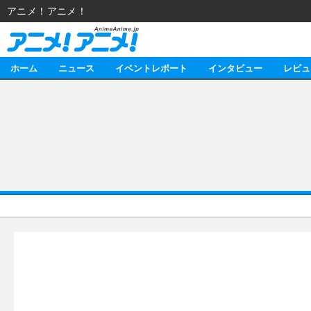
アニメ！アニメ！
ホーム
ニュース
イベントレポート
インタビュー
レビュ
ニュース
アニメ
イベントレポート
マンガ
アニメ
インタビュー
音楽
ライブ
スタッフ
レビュー
ゲーム
海外イベント
俳優・タレント
アニメ
動画
イベント
ビジネス
書評
アニメ
連載・コラム
ゲーム
アニメ！アニメ！TV