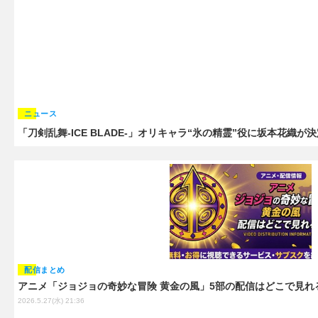
ニュース
「刀剣乱舞-ICE BLADE-」オリキャラ“氷の精霊”役に坂本花
配信まとめ
アニメ「ジョジョの奇妙な冒険 黄金の風」5部の配信はどこで見れ
2026.5.27(水) 21:36