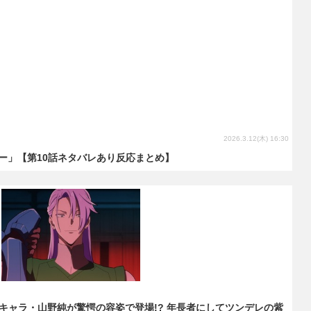
2026.3.12(木) 16:30
ー」【第10話ネタバレあり反応まとめ】
キャラ・山野純が驚愕の容姿で登場!? 年長者にしてツンデレの紫