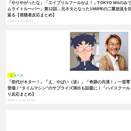
「やりやがったな」「エイプリルフールかよ！」TOKYO MXのみ
ムライトルーパー」第12話…元ネタとなった1988年の二重放送
返る【視聴者反応まとめ】
2026.4.1(水) 18:45
ニュース
「初代がキター！」「え、やばい（涙）」「奇跡の共演！」一堂零
登場！“タイムマシン”のサプライズ演出も話題に！「ハイスクール
り反応まとめ】
2026.3.21(土) 13:09