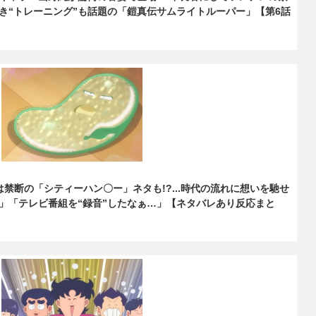
き“トレーニング”も話題の「鎧真伝サムライトルーパー」【第6話
禁断の「シティーハン〇ー」ネタも!?...時代の流れに想いを馳せ
」「テレビ番組を“録音”したなぁ…」【ネタバレあり反応まと