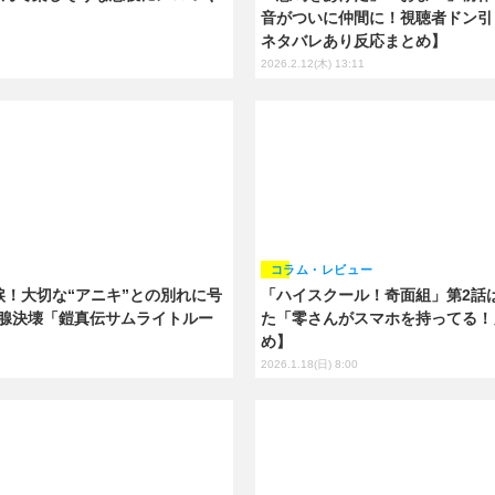
音がついに仲間に！視聴者ドン引
ネタバレあり反応まとめ】
2026.2.12(木) 13:11
コラム・レビュー
涙！大切な“アニキ”との別れに号
「ハイスクール！奇面組」第2話は
涙腺決壊「鎧真伝サムライトルー
た「零さんがスマホを持ってる！
め】
2026.1.18(日) 8:00