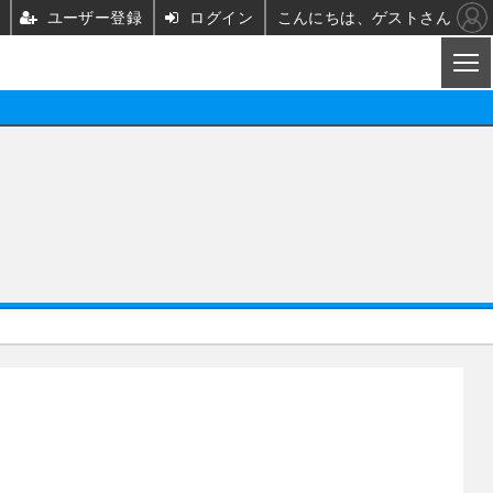
ユーザー登録
ログイン
こんにちは、ゲストさん
CL
映画/ドラマ
ノベル
映画
声優
舞台
声優
グッズ
ビジネス
アーティスト
実写
海外
イベント
映画/ドラマ
座談会
ABEMA Cafe