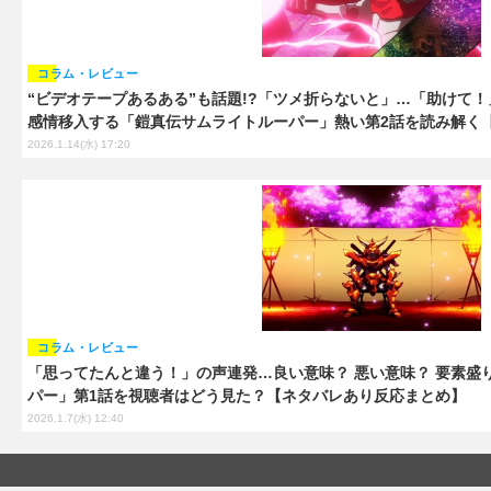
コラム・レビュー
“ビデオテープあるある”も話題!?「ツメ折らないと」…「助けて
感情移入する「鎧真伝サムライトルーパー」熱い第2話を読み解く
2026.1.14(水) 17:20
コラム・レビュー
「思ってたんと違う！」の声連発…良い意味？ 悪い意味？ 要素盛
パー」第1話を視聴者はどう見た？【ネタバレあり反応まとめ】
2026.1.7(水) 12:40