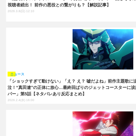
視聴者続出！ 前作の悪役との繋がりも？【解説記事】
2026.3.8(日) 12:10
ニュース
「ショックすぎて動けない」「え？ え？ 嘘だよね」前作主題歌に
泣！“真田遼”の正体に放心…最終回ばりのジェットコースターに
パー」第5話【ネタバレあり反応まとめ】
2026.2.4(水) 16:00