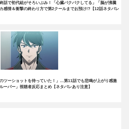
終話で初代組がそろいぶみ！「心臓バクバクしてる」「脳が沸騰
カ感情＆衝撃の終わり方で第2クールまでお預け!?【12話ネタバレ
のツーショットを待っていた！」…第11話でも悲鳴が上がり感激
ルーパー」視聴者反応まとめ【ネタバレあり注意】