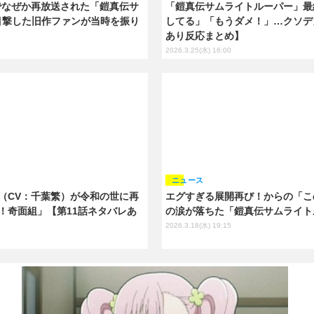
でなぜか再放送された「鎧真伝サ
「鎧真伝サムライトルーパー」最
を目撃した旧作ファンが当時を振り
してる」「もうダメ！」…クソデ
あり反応まとめ】
2026.3.25(水) 16:00
ニュース
（CV：千葉繁）が令和の世に再
エグすぎる展開再び！からの「こ
！奇面組」【第11話ネタバレあ
の涙が落ちた「鎧真伝サムライト
2026.3.18(水) 19:15