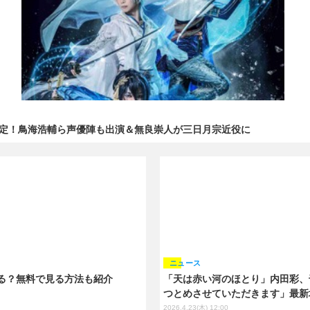
織が決定！鳥海浩輔ら声優陣も出演＆無良崇人が三日月宗近役に
ニュース
る？無料で見る方法も紹介
「天は赤い河のほとり」内田彩、
つとめさせていただきます」最新
2026.4.23(木) 12:00