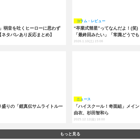
コラム・レビュー
！」弱音を吐くヒーローに思わず
“卒業式彗星”ってなんだよ！(笑
【ネタバレあり反応まとめ】
「最終回みたい」「常識どうでも
2026.1.10(土) 15:06
ニュース
り盛りの「鎧真伝サムライトルー
「ハイスクール！奇面組」メイン
由衣、杉田智和ら
2025.12.12(金) 18:00
もっと見る