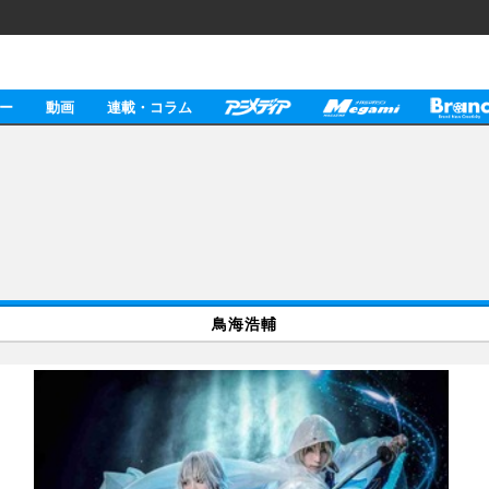
ー
動画
連載・コラム
鳥海浩輔