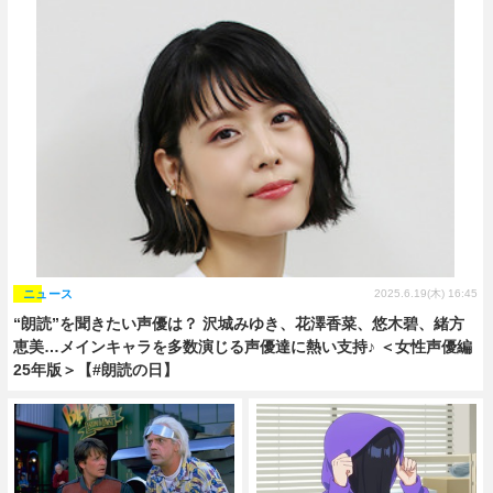
ニュース
2025.6.19(木) 16:45
“朗読”を聞きたい声優は？ 沢城みゆき、花澤香菜、悠木碧、緒方
恵美…メインキャラを多数演じる声優達に熱い支持♪ ＜女性声優編
25年版＞【#朗読の日】