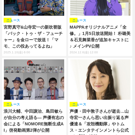
ニュース
ニュース
宮野真守&山寺宏一の新吹替版
MAPPAオリジナルアニメ「全
「バック・トゥ・ザ・フューチ
修。」1月5日放送開始！ 朴璐美
ャー」を金ローで放送！「マ
＆石見舞菜香が追加キャストに
モ、この役あってるよね」
♪ メインPV公開
2025.1.10(金) 6:00
2024.12.6(金) 12:00
ニュース
ニュース
浪川大輔、中田譲治、島田敏ら
声優・田中敦子さんが逝去…山
が自分の考え語る― 声優有志の
寺宏一さんら思い出振り返る声
会による「NOMORE無断生成A
優達＆「攻殻機動隊」やトム
I」啓発動画第2弾が公開
ス・エンタテインメントら公式