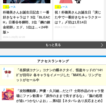
ニュース
ニュース
朴璐美さんお誕生日記念！一番
祝！朴璐美さんお誕生日「演じ
好きなキャラは？ 3位「BLEAC
た中で一番好きなキャラクター
H」日番谷冬獅郎、2位「鋼の錬
は？」〆切は1月14日
金術師」エド、1位は…＜24年
2024.1.7(日) 11:20
版＞
2024.1.22(月) 12:20
もっと見る
アクセスランキング
「名探偵コナン」コナンの蝶ネクタイ、怪盗キッドの“141
2”が目印♪ 各キャラをイメージした「MAYLA」リングセ
ットがセール中
「攻殻機動隊」声優・久川綾…だと!? 士郎作品のキャラ登
場にファン歓喜☆「原作のままで良すぎるな」「脳の処理
が追いつかないよお」…第5話【ネタバレあり反応まとめ】