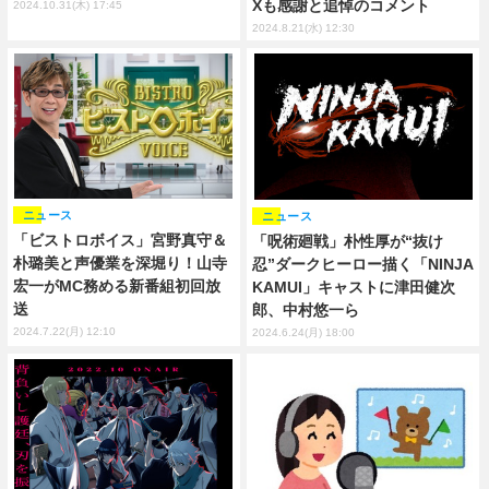
Xも感謝と追悼のコメント
2024.10.31(木) 17:45
2024.8.21(水) 12:30
ニュース
ニュース
「ビストロボイス」宮野真守＆
「呪術廻戦」朴性厚が“抜け
朴璐美と声優業を深堀り！山寺
忍”ダークヒーロー描く「NINJA
宏一がMC務める新番組初回放
KAMUI」キャストに津田健次
送
郎、中村悠一ら
2024.7.22(月) 12:10
2024.6.24(月) 18:00