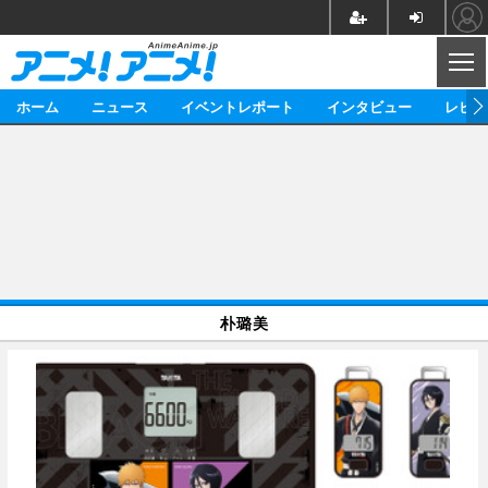
CL
ホーム
ニュース
イベントレポート
インタビュー
レビュ
ニュース
アニメ
映画/ドラマ
イベントレポート
マンガ
ノベル
アニメ
映画
インタビュー
音楽
声優
ライブ
舞台
スタッフ
声優
レビュー
朴璐美
ゲーム
グッズ
海外イベント
ビジネス
俳優・タレント
アーティスト
アニメ
実写
動画
イベント
海外
ビジネス
書評
イベント
アニメ
映画/ドラマ
連載・コラム
ゲーム
座談会
アニメ！アニメ！TV
ABEMA Cafe