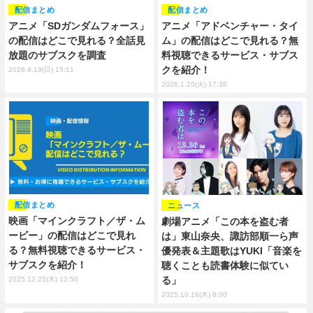
配信まとめ
配信まとめ
アニメ「SDガンダムフォース」
アニメ「アドベンチャー・タイ
の配信はどこで見れる？全話見
ム」の配信はどこで見れる？無
放題のサブスクを調査
料視聴できるサービス・サブス
クを紹介！
2026.4.19(日) 15:11
2026.1.20(火) 17:38
配信まとめ
ニュース
映画「マインクラフト／ザ・ム
劇場アニメ「この本を盗む者
ービー」の配信はどこで見れ
は」東山奈央、諏訪部順一ら声
る？無料視聴できるサービス・
優発表＆主題歌はYUKI「音楽を
サブスクを紹介！
聴くことも読書体験に似てい
る」
2025.12.25(木) 12:50
2025.10.16(木) 8:00